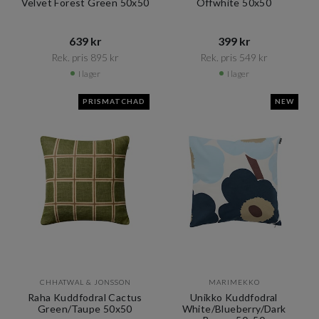
Velvet Forest Green 50x50
Offwhite 50x50
639 kr​​
399 kr​​
Rek. pris 895 kr​​
Rek. pris 549 kr​​
I lager
I lager
PRISMATCHAD
NEW
CHHATWAL & JONSSON
MARIMEKKO
Raha Kuddfodral Cactus
Unikko Kuddfodral
Green/Taupe 50x50
White/Blueberry/Dark