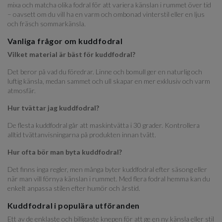
mixa och matcha olika fodral för att variera känslan i rummet över tid
– oavsett om du vill ha en varm och ombonad vinterstil eller en ljus
och fräsch sommarkänsla.
Vanliga frågor om kuddfodral
Vilket material är bäst för kuddfodral?
Det beror på vad du föredrar. Linne och bomull ger en naturlig och
luftig känsla, medan sammet och ull skapar en mer exklusiv och varm
atmosfär.
Hur tvättar jag kuddfodral?
De flesta kuddfodral går att maskintvätta i 30 grader. Kontrollera
alltid tvättanvisningarna på produkten innan tvätt.
Hur ofta bör man byta kuddfodral?
Det finns inga regler, men många byter kuddfodral efter säsong eller
när man vill förnya känslan i rummet. Med flera fodral hemma kan du
enkelt anpassa stilen efter humör och årstid.
Kuddfodral i populära utföranden
Ett av de enklaste och billigaste knepen för att ge en ny känsla eller stil