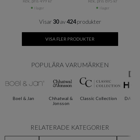
Rek. pris 499 kr​​
Rek. pris 895 kr​​
I lager
I lager
Visar
30
av
424
produkter
VISA FLER PRODUKTER
POPULÄRA VARUMÄRKEN
Boel & Jan
Chhatwal &
Classic Collection
DAY H
Jonsson
RELATERADE KATEGORIER