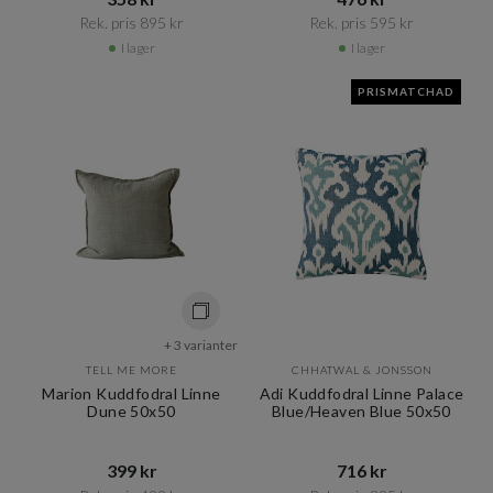
Rek. pris 895 kr​​
Rek. pris 595 kr​​
I lager
I lager
PRISMATCHAD
+ 3 varianter
TELL ME MORE
CHHATWAL & JONSSON
Marion Kuddfodral Linne
Adi Kuddfodral Linne Palace
Dune 50x50
Blue/Heaven Blue 50x50
399 kr​​
716 kr​​