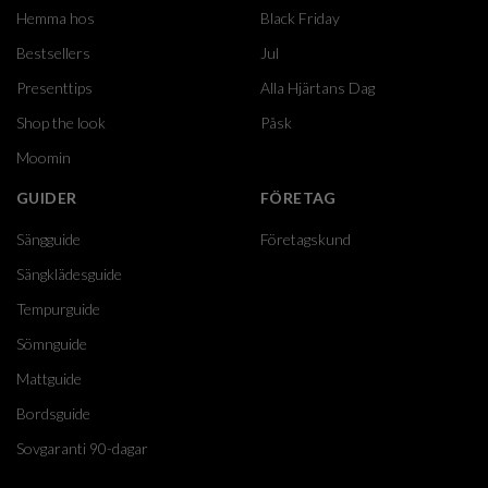
Hemma hos
Black Friday
Bestsellers
Jul
Presenttips
Alla Hjärtans Dag
Shop the look
Påsk
Moomin
GUIDER
FÖRETAG
Sängguide
Företagskund
Sängklädesguide
Tempurguide
Sömnguide
Mattguide
Bordsguide
Sovgaranti 90-dagar