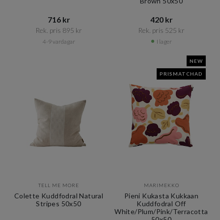
Brown 50x50
716 kr​​
420 kr​​
Rek. pris 895 kr​​
Rek. pris 525 kr​​
4-9 vardagar
I lager
NEW
PRISMATCHAD
TELL ME MORE
MARIMEKKO
Colette Kuddfodral Natural
Pieni Kukasta Kukkaan
Stripes 50x50
Kuddfodral Off
White/Plum/Pink/Terracotta
50x50