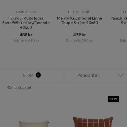
MARIMEKKO
TELL ME MORE
TE
Tiiliskivi Kuddfodral
Melvin Kuddfodral Linne
Pascal K
Sand/White/Hay/Emerald
Taupe Stripe 40x60
St
40x60
488 kr​​
479 kr​​
Rek. pris 610 kr​​
Rek. pris 599 kr​​
Rek.
Item
1
of
12
Filter
Popularitet
0
424 produkter
NEW