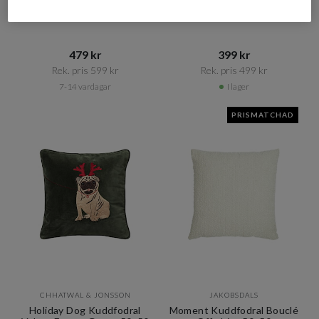
Matteo Kuddfodral Dark
Marion Kuddfodral Linne
Beige 50x50
Pampas 50x50
479 kr​​
399 kr​​
Rek. pris 599 kr​​
Rek. pris 499 kr​​
7-14 vardagar
I lager
PRISMATCHAD
CHHATWAL & JONSSON
JAKOBSDALS
Holiday Dog Kuddfodral
Moment Kuddfodral Bouclé