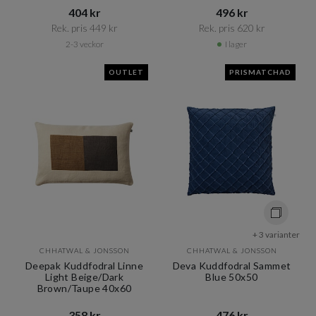
404 kr​​
496 kr​​
Rek. pris 449 kr​​
Rek. pris 620 kr​​
2-3 veckor
I lager
OUTLET
PRISMATCHAD
+ 3 varianter
CHHATWAL & JONSSON
CHHATWAL & JONSSON
Deepak Kuddfodral Linne
Deva Kuddfodral Sammet
Light Beige/Dark
Blue 50x50
Brown/Taupe 40x60
358 kr​​
476 kr​​