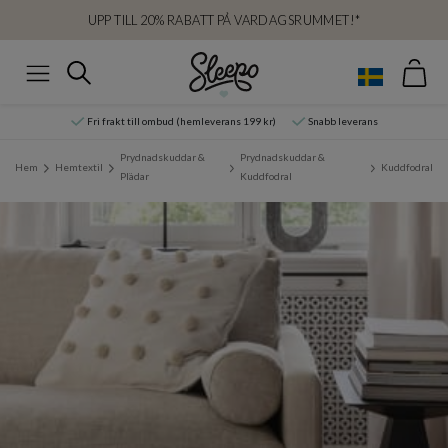
UPP TILL 20% RABATT PÅ VARDAGSRUMMET!*
Var
Sök
Meny
Fri frakt till ombud (hemleverans 199 kr)
Snabb leverans
Prydnadskuddar &
Prydnadskuddar &
Hem
Hemtextil
Kuddfodral
Plädar
Kuddfodral