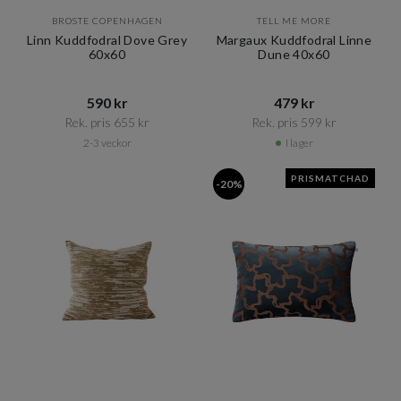
BROSTE COPENHAGEN
TELL ME MORE
Linn Kuddfodral Dove Grey
Margaux Kuddfodral Linne
60x60
Dune 40x60
590 kr​​
479 kr​​
Rek. pris 655 kr​​
Rek. pris 599 kr​​
2-3 veckor
I lager
PRISMATCHAD
-20%