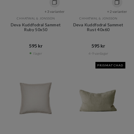
+ 3 varianter
+ 2 varianter
CHHATWAL & JONSSON
CHHATWAL & JONSSON
Deva Kuddfodral Sammet
Deva Kuddfodral Sammet
Ruby 50x50
Rust 40x60
595 kr​​
595 kr​​
I lager
4-9 vardagar
PRISMATCHAD