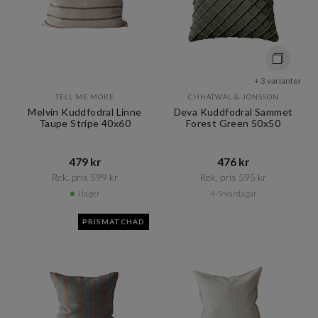
+ 3 varianter
TELL ME MORE
CHHATWAL & JONSSON
Melvin Kuddfodral Linne
Deva Kuddfodral Sammet
Taupe Stripe 40x60
Forest Green 50x50
479 kr​​
476 kr​​
Rek. pris 599 kr​​
Rek. pris 595 kr​​
I lager
4-9 vardagar
PRISMATCHAD