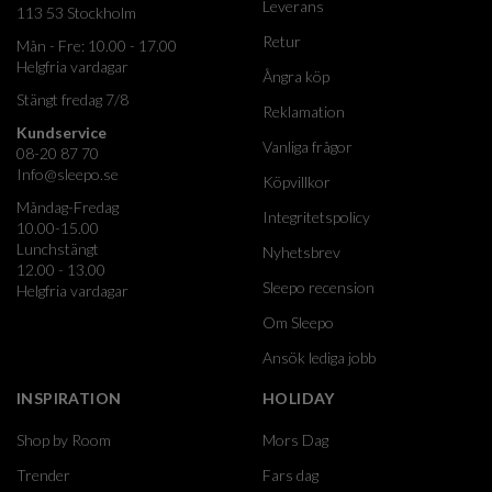
Leverans
113 53 Stockholm
Retur
Mån - Fre: 10.00 - 17.00
Helgfria vardagar
Ångra köp
Stängt fredag 7/8
Reklamation
Kundservice
Vanliga frågor
08-20 87 70
Info@sleepo.se
Köpvillkor
Måndag-Fredag
Integritetspolicy
10.00-15.00
Lunchstängt
Nyhetsbrev
12.00 - 13.00
Sleepo recension
Helgfria vardagar
Om Sleepo
Ansök lediga jobb
INSPIRATION
HOLIDAY
Shop by Room
Mors Dag
Trender
Fars dag