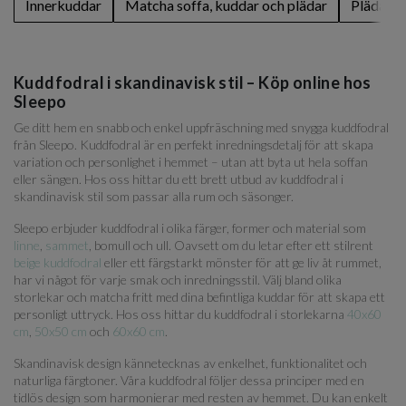
Innerkuddar
Matcha soffa, kuddar och plädar
Plädar
Kuddfodral i skandinavisk stil – Köp online hos
Sleepo
Ge ditt hem en snabb och enkel uppfräschning med snygga kuddfodral
från Sleepo. Kuddfodral är en perfekt inredningsdetalj för att skapa
variation och personlighet i hemmet – utan att byta ut hela soffan
eller sängen. Hos oss hittar du ett brett utbud av kuddfodral i
skandinavisk stil som passar alla rum och säsonger.
Sleepo erbjuder kuddfodral i olika färger, former och material som
linne
,
sammet
, bomull och ull. Oavsett om du letar efter ett stilrent
beige kuddfodral
eller ett färgstarkt mönster för att ge liv åt rummet,
har vi något för varje smak och inredningsstil. Välj bland olika
storlekar och matcha fritt med dina befintliga kuddar för att skapa ett
personligt uttryck. Hos oss hittar du kuddfodral i storlekarna
40x60
cm
,
50x50 cm
och
60x60 cm
.
Skandinavisk design kännetecknas av enkelhet, funktionalitet och
naturliga färgtoner. Våra kuddfodral följer dessa principer med en
tidlös design som harmonierar med resten av hemmet. Du kan enkelt