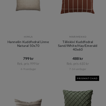
HIMLA
MARIMEKKO
Hannelin Kuddfodral Linne
Tiiliskivi Kuddfodral
Natural 50x70
Sand/White/Hay/Emerald
40x60
799 kr​​
488 kr​​
Rek. pris 999 kr​​
Rek. pris 610 kr​​
4-9 vardagar
7-14 vardagar
PRISMATCHAD