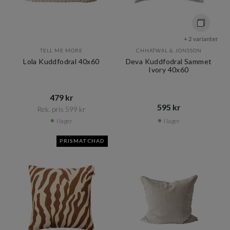
+ 2 varianter
TELL ME MORE
CHHATWAL & JONSSON
Lola Kuddfodral 40x60
Deva Kuddfodral Sammet
Ivory 40x60
479 kr​​
595 kr​​
Rek. pris 599 kr​​
I lager
I lager
PRISMATCHAD