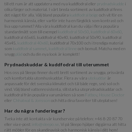
till ett rum är att uppdatera med nya kuddfodral eller
prydnadskudde
i
olika färger och material. I vårt breda sortiment av kuddfodral finns
det något för alla. Välj bland populära
kuddfodral beige
och vit för en
harmonisk känsla, eller varför inte ha en färgklick som kontrast och
liva upp rummet? Alla våra kuddfodral kan du välja i flera populära
standardmått som till exempel
kuddfodral 50x50
,
kuddfodral 60x60
,
kuddfodral 65x65, kuddfodral 40x40, kuddfodral 50x90, kuddfodral
45x45,
kuddfodral 40x60
, kuddfodral 70x100 och i trendiga material
som
kuddfodral sammet
,
kuddfodral linne
och bomull. Matcha med en
snygg
pläd
och du din nya look är komplett!
Prydnadskuddar & kuddfodral till uterummet
Hos oss på Sleepo finner du ett brett sortiment av snygga, prisvärda
och komfortabla utomhuskuddar. Flera av våra
utekuddar
är
anpassade för det svenska klimatet och tål både regn, snö sol och
vind. Välj bland vattenresistenta, slitstarka uteprydnadskuddar och
kuddfodral från populära varumärken så som
Fatboy
,
House Doctor
eller
Chhatwal & Jonsson
och hitta dina favoriter till uteplatsen!
Har du några funderingar?
Tveka inte att kontakta vår kundservice på telefon: +46 8-20 87 70
eller via e-post:
info@sleepo.se
. Vi på Sleepo hjälper dig gärna att hitta
rätt möbler för en skandinavisk och harmonisk känsla i ditt hem!