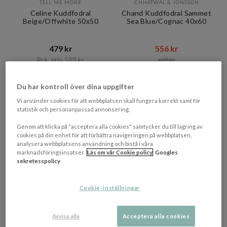
TELL ME MORE
CHHATWAL & JONSSON
Celine Kuddfodral
Chand Kuddfodral Sammet
Beige/Offwhite 50x50
Sea Blue/Cognac 40x60
479 kr​​
556 kr​​
Rek. pris 599 kr​​
695 kr​​
7-14 vardagar
I lager
Du har kontroll över dina uppgifter
Vi använder cookies för att webbplatsen skall fungera korrekt samt för
statistik och personanpassad annonsering.
Genom att klicka på "acceptera alla cookies" samtycker du till lagring av
cookies på din enhet för att förbättra navigeringen på webbplatsen,
analysera webbplatsens användning och bistå i våra
marknadsföringsinsatser.
Läs om vår Cookie policy
Googles
sekretesspolicy
Cookie-inställningar
+ 3 varianter
Avvisa alla
Acceptera alla cookies
TELL ME MORE
TELL ME MORE