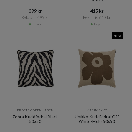
399 kr​​
415 kr​​
Rek. pris 499 kr​​
Rek. pris 610 kr​​
I lager
I lager
NEW
BROSTE COPENHAGEN
MARIMEKKO
Zebra Kuddfodral Black
Unikko Kuddfodral Off
50x50
White/Mole 50x50