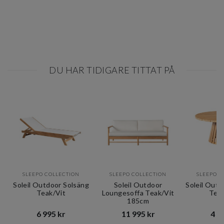
DU HAR TIDIGARE TITTAT PÅ
SLEEPO COLLECTION
SLEEPO COLLECTION
SLEEPO C
Soleil Outdoor Solsäng
Soleil Outdoor
Soleil Outd
Teak/Vit
Loungesoffa Teak/Vit
Tea
185cm
6 995 kr​​
11 995 kr​​
4 99