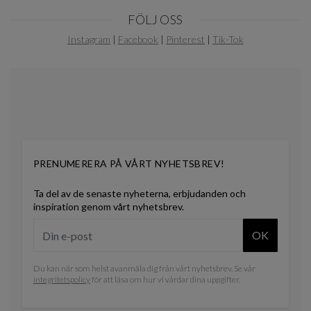
Item
FÖLJ OSS
1
of
Instagram
|
Facebook
|
Pinterest
|
Tik-Tok
11
PRENUMERERA PÅ VÅRT NYHETSBREV!
Ta del av de senaste nyheterna, erbjudanden och
inspiration genom vårt nyhetsbrev.
OK
Du kan när som helst avanmäla dig från vårt nyhetsbrev. Se vår
integritetspolicy
för att läsa om hur vi vårdar dina uppgifter.