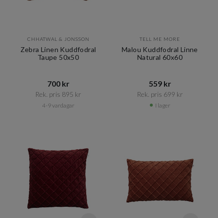
CHHATWAL & JONSSON
TELL ME MORE
Zebra Linen Kuddfodral
Malou Kuddfodral Linne
Taupe 50x50
Natural 60x60
700 kr​​
559 kr​​
Rek. pris 895 kr​​
Rek. pris 699 kr​​
4-9 vardagar
I lager