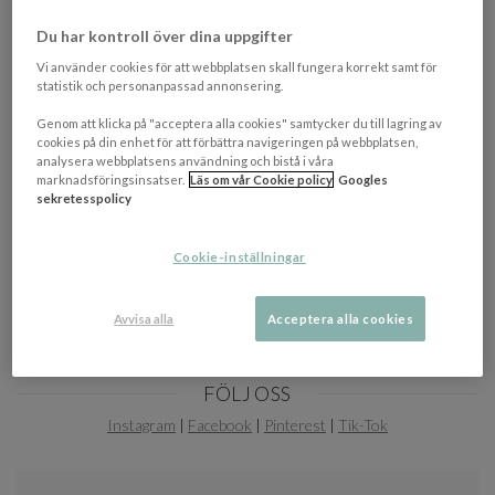
Du har kontroll över dina uppgifter
Vi använder cookies för att webbplatsen skall fungera korrekt samt för
statistik och personanpassad annonsering.
Genom att klicka på "acceptera alla cookies" samtycker du till lagring av
cookies på din enhet för att förbättra navigeringen på webbplatsen,
analysera webbplatsens användning och bistå i våra
marknadsföringsinsatser.
Läs om vår Cookie policy
Googles
sekretesspolicy
Cookie-inställningar
Avvisa alla
Acceptera alla cookies
DU HAR TIDIGARE TITTAT PÅ
Item
FÖLJ OSS
1
of
Instagram
|
Facebook
|
Pinterest
|
Tik-Tok
0