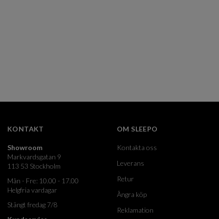
KONTAKT
OM SLEEPO
Showroom
Kontakta oss
Markvardsgatan 9
Leverans
113 53 Stockholm
Retur
Mån - Fre: 10.00 - 17.00
Helgfria vardagar
Ångra köp
Stängt fredag 7/8
Reklamation