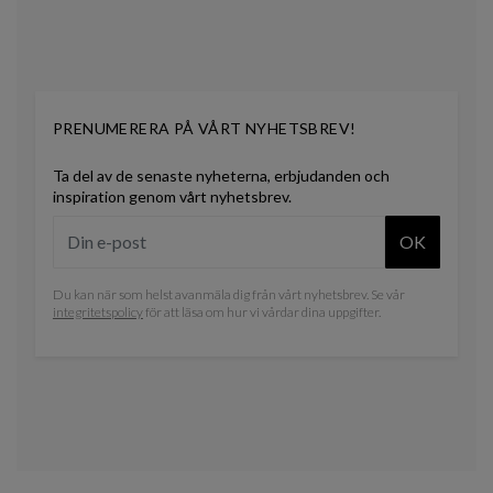
PRENUMERERA PÅ VÅRT NYHETSBREV!
Ta del av de senaste nyheterna, erbjudanden och
inspiration genom vårt nyhetsbrev.
OK
Du kan när som helst avanmäla dig från vårt nyhetsbrev. Se vår
integritetspolicy
för att läsa om hur vi vårdar dina uppgifter.