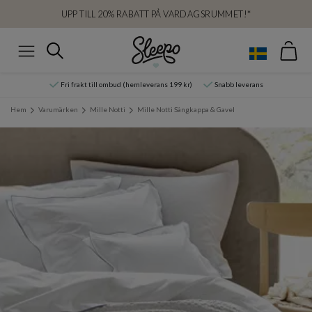
UPP TILL 20% RABATT PÅ VARDAGSRUMMET!*
Var
Sök
Meny
Fri frakt till ombud (hemleverans 199 kr)
Snabb leverans
Hem
Varumärken
Mille Notti
Mille Notti Sängkappa & Gavel