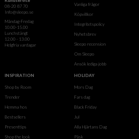
Kundservice
Vanliga frågor
08-20 87 70
Info@sleepo.se
Köpvillkor
Måndag-Fredag
Integritetspolicy
10.00-15.00
Lunchstängt
Nyhetsbrev
12.00 - 13.00
Sleepo recension
Helgfria vardagar
Om Sleepo
Ansök lediga jobb
INSPIRATION
HOLIDAY
Shop by Room
Mors Dag
Trender
Fars dag
Hemma hos
Black Friday
Bestsellers
Jul
Presenttips
Alla Hjärtans Dag
Shop the look
Påsk