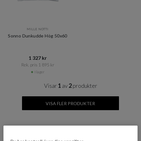
MILLE NOTTI
Sonno Dunkudde Hög 50x60
1 327 kr​​
Rek. pris 1 895 kr​​
I lager
Visar
1
av
2
produkter
VISA FLER PRODUKTER