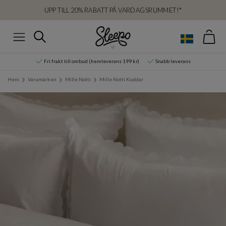
UPP TILL 20% RABATT PÅ VARDAGSRUMMET!*
Var
Sök
Meny
Fri frakt till ombud (hemleverans 199 kr)
Snabb leverans
Hem
Varumärken
Mille Notti
Mille Notti Kuddar