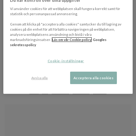
Du har kontroll över dina uppgifter
Vi använder cookies för att webbplatsen skall fungera korrekt samt för
statistik och personanpassad annonsering.
Genom att klicka på "acceptera alla cookies" samtycker du till lagring av
cookies på din enhet för att förbättra navigeringen på webbplatsen,
analysera webbplatsens användning och bistå i våra
marknadsföringsinsatser.
Läs om vår Cookie policy
Googles
sekretesspolicy
Cookie-inställningar
DU HAR TIDIGARE TITTAT PÅ
Item
Avvisa alla
Acceptera alla cookies
FÖLJ OSS
1
of
Instagram
|
Facebook
|
Pinterest
|
Tik-Tok
0