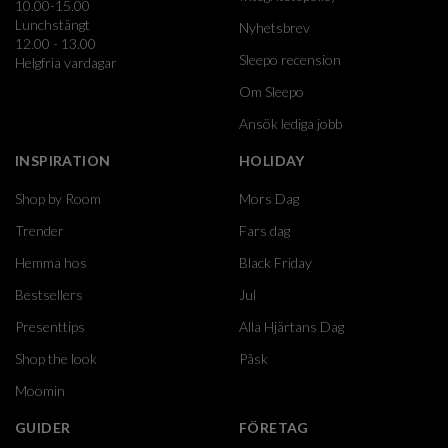
10.00-15.00
Lunchstängt
Nyhetsbrev
12.00 - 13.00
Sleepo recension
Helgfria vardagar
Om Sleepo
Ansök lediga jobb
INSPIRATION
HOLIDAY
Shop by Room
Mors Dag
Trender
Fars dag
Hemma hos
Black Friday
Bestsellers
Jul
Presenttips
Alla Hjärtans Dag
Shop the look
Påsk
Moomin
GUIDER
FÖRETAG