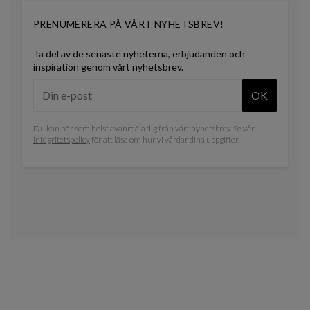
PRENUMERERA PÅ VÅRT NYHETSBREV!
Ta del av de senaste nyheterna, erbjudanden och
inspiration genom vårt nyhetsbrev.
OK
Du kan när som helst avanmäla dig från vårt nyhetsbrev. Se vår
integritetspolicy
för att läsa om hur vi vårdar dina uppgifter.