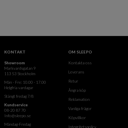
KONTAKT
OM SLEEPO
Showroom
Kontakta oss
Markvardsgatan 9
Leverans
113 53 Stockholm
Retur
Mån - Fre: 10.00 - 17.00
Helgfria vardagar
Ångra köp
Stängt fredag 7/8
Reklamation
Kundservice
Vanliga frågor
08-20 87 70
Info@sleepo.se
Köpvillkor
Måndag-Fredag
Integritetspolicy