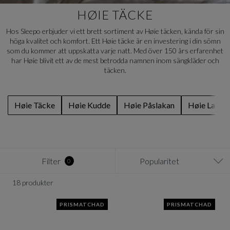
HØIE TÄCKE
Hos Sleepo erbjuder vi ett brett sortiment av Høie täcken, kända för sin
höga kvalitet och komfort. Ett Høie täcke är en investering i din sömn
som du kommer att uppskatta varje natt. Med över 150 års erfarenhet
har Høie blivit ett av de mest betrodda namnen inom sängkläder och
täcken.
Høie Täcke
Høie Kudde
Høie Påslakan
Høie Lakan
Filter
Popularitet
0
18 produkter
PRISMATCHAD
PRISMATCHAD