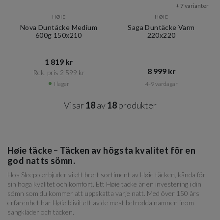
+ 7 varianter
HØIE
HØIE
Nova Duntäcke Medium
Saga Duntäcke Varm
600g 150x210
220x220
1 819 kr​​
8 999 kr​​
Rek. pris 2 599 kr​​
I lager
4-9 vardagar
Visar
18
av
18
produkter
Høie täcke – Täcken av högsta kvalitet för en
god natts sömn.
Hos Sleepo erbjuder vi ett brett sortiment av Høie täcken, kända för
sin höga kvalitet och komfort. Ett Høie täcke är en investering i din
sömn som du kommer att uppskatta varje natt. Med över 150 års
erfarenhet har Høie blivit ett av de mest betrodda namnen inom
sängkläder och täcken.