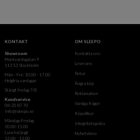
KONTAKT
OM SLEEPO
Showroom
Kontakta oss
Markvardsgatan 9
Leverans
113 53 Stockholm
Retur
Mån - Fre: 10.00 - 17.00
Helgfria vardagar
Ångra köp
Stängt fredag 7/8
Reklamation
Kundservice
Vanliga frågor
08-20 87 70
Info@sleepo.se
Köpvillkor
Måndag-Fredag
Integritetspolicy
10.00-15.00
Lunchstängt
Nyhetsbrev
12.00 - 13.00