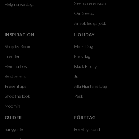
Sleepo recension
Helgfria vardagar
Om Sleepo
Ansök lediga jobb
INSPIRATION
HOLIDAY
Shop by Room
Mors Dag
Trender
Fars dag
Hemma hos
Black Friday
Bestsellers
Jul
Presenttips
Alla Hjärtans Dag
Shop the look
Påsk
Moomin
GUIDER
FÖRETAG
Sängguide
Företagskund