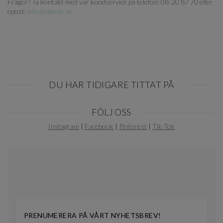
Frågor? Ta kontakt med vår kundservice på telefon: 08-20 87 70 eller
epost:
info@sleepo.se
DU HAR TIDIGARE TITTAT PÅ
Item
FÖLJ OSS
1
of
Instagram
|
Facebook
|
Pinterest
|
Tik-Tok
0
PRENUMERERA PÅ VÅRT NYHETSBREV!