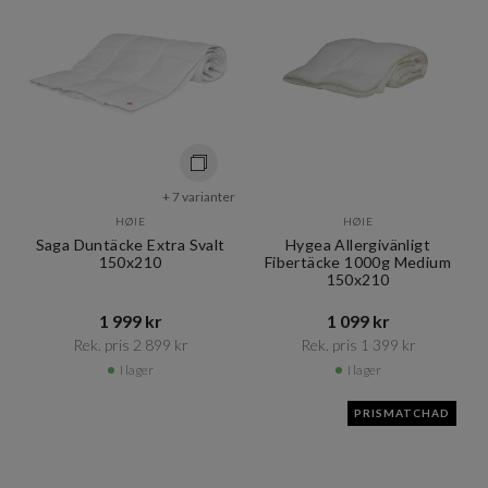
+ 7 varianter
HØIE
HØIE
Saga Duntäcke Extra Svalt
Hygea Allergivänligt
150x210
Fibertäcke 1000g Medium
150x210
1 999 kr​​
1 099 kr​​
Rek. pris 2 899 kr​​
Rek. pris 1 399 kr​​
I lager
I lager
PRISMATCHAD