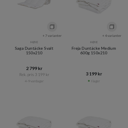
+ 7 varianter
+ 4 varianter
HØIE
HØIE
Saga Duntäcke Svalt
Freja Duntäcke Medium
150x210
600g 150x210
2 799 kr​​
3 199 kr​​
Rek. pris 3 199 kr​​
4-9 vardagar
I lager