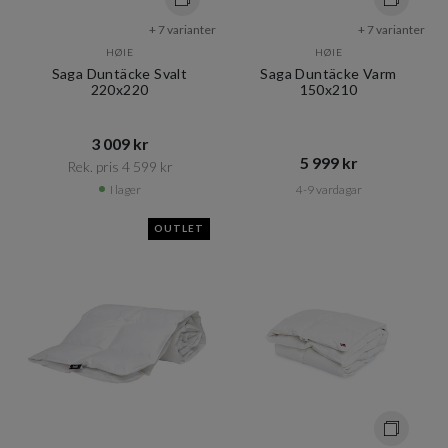
+ 7 varianter
+ 7 varianter
HØIE
HØIE
Saga Duntäcke Svalt
Saga Duntäcke Varm
220x220
150x210
3 009 kr​​
5 999 kr​​
Rek. pris 4 599 kr​​
I lager
4-9 vardagar
OUTLET