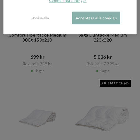
Cookie-inställningar
Avvisa alla
Acceptera alla cookies
+ 2 varianter
+ 7 varianter
HØIE
HØIE
Comfort Fibertäcke Medium
Saga Duntäcke Medium
800g 150x210
220x220
699 kr​​
5 036 kr​​
Rek. pris 749 kr​​
Rek. pris 7 399 kr​​
I lager
I lager
PRISMATCHAD