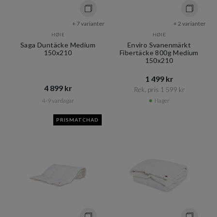
+ 7 varianter
+ 2 varianter
HØIE
HØIE
Saga Duntäcke Medium
Enviro Svanenmärkt
150x210
Fibertäcke 800g Medium
150x210
1 499 kr​​
4 899 kr​​
Rek. pris 1 599 kr​​
4-9 vardagar
I lager
PRISMATCHAD