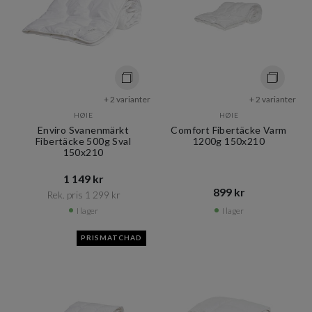
+ 2 varianter
+ 2 varianter
HØIE
HØIE
Enviro Svanenmärkt
Comfort Fibertäcke Varm
Fibertäcke 500g Sval
1200g 150x210
150x210
1 149 kr​​
899 kr​​
Rek. pris 1 299 kr​​
I lager
I lager
PRISMATCHAD