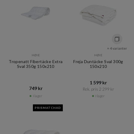
+ 4 varianter
HØIE
HØIE
Tropenatt Fibertäcke Extra
Freja Duntäcke Sval 300g
Sval 350g 150x210
150x210
1 599 kr​​
749 kr​​
Rek. pris 2 299 kr​​
I lager
I lager
PRISMATCHAD