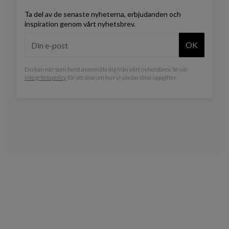
Ta del av de senaste nyheterna, erbjudanden och
inspiration genom vårt nyhetsbrev.
OK
Du kan när som helst avanmäla dig från vårt nyhetsbrev. Se vår
integritetspolicy
för att läsa om hur vi vårdar dina uppgifter.