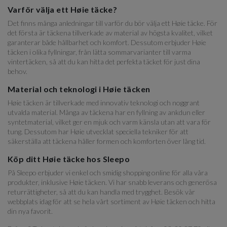
Varför välja ett Høie täcke?
Det finns många anledningar till varför du bör välja ett Høie täcke. För
det första är täckena tillverkade av material av högsta kvalitet, vilket
garanterar både hållbarhet och komfort. Dessutom erbjuder Høie
täcken i olika fyllningar, från lätta sommarvarianter till varma
vintertäcken, så att du kan hitta det perfekta täcket för just dina
behov.
Material och teknologi i Høie täcken
Høie täcken är tillverkade med innovativ teknologi och noggrant
utvalda material. Många av täckena har en fyllning av ankdun eller
syntetmaterial, vilket ger en mjuk och varm känsla utan att vara för
tung. Dessutom har Høie utvecklat speciella tekniker för att
säkerställa att täckena håller formen och komforten över lång tid.
Köp ditt Høie täcke hos Sleepo
På Sleepo erbjuder vi enkel och smidig shopping online för alla våra
produkter, inklusive Høie täcken. Vi har snabb leverans och generösa
returrättigheter, så att du kan handla med trygghet. Besök vår
webbplats idag för att se hela vårt sortiment av Høie täcken och hitta
din nya favorit.