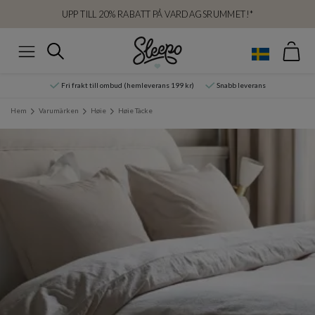
UPP TILL 20% RABATT PÅ VARDAGSRUMMET!*
Var
Sök
Meny
Fri frakt till ombud (hemleverans 199 kr)
Snabb leverans
Hem
Varumärken
Høie
Høie Täcke