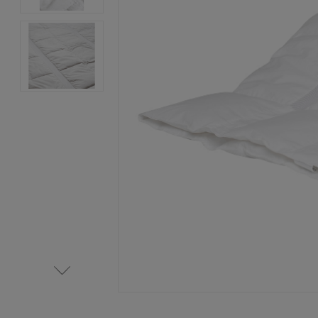
Item
1
of
3
Item
1