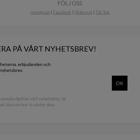
FÖLJ OSS
Instagram
|
Facebook
|
Pinterest
|
Tik-Tok
RA PÅ VÅRT NYHETSBREV!
yheterna, erbjudanden och
 nyhetsbrev.
OK
anmäla dig från vårt nyhetsbrev. Se
att läsa om hur vi vårdar dina