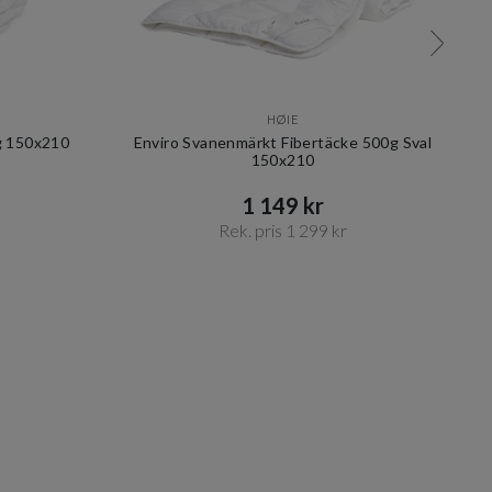
HØIE
g 150x210
Enviro Svanenmärkt Fibertäcke 500g Sval
C
150x210
1 149 kr​​
Rek. pris 1 299 kr​​