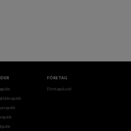
IDER
FÖRETAG
gguide
Företagskund
gklädesguide
purguide
nguide
tguide