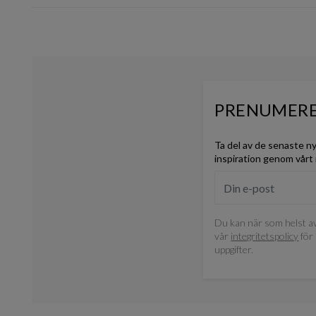
PRENUMERE
Ta del av de senaste n
inspiration genom vårt
Du kan när som helst av
vår
integritetspolicy
för 
uppgifter.