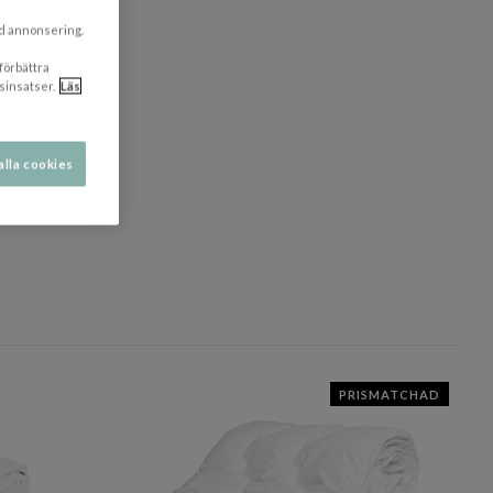
ad annonsering.
 förbättra
sinsatser.
Läs
alla cookies
dölj
PRISMATCHAD