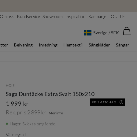
Om oss
Kundservice
Showroom
Inspiration
Kampanjer
OUTLET
Var
Sverige / SEK
ttor
Belysning
Inredning
Hemtextil
Sängkläder
Sängar
HØIE
Saga Duntäcke Extra Svalt 150x210
1 999 kr
PRISMATCHAD
Rek. pris 2 899 kr
Mer info
I lager. Skickas omgående.
Värmegrad