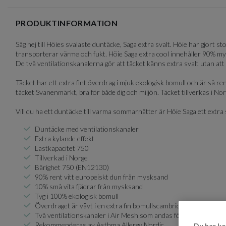
of
3
PRODUKTINFORMATION
Säg hej till Höies svalaste duntäcke, Saga extra svalt. Höie har gjort
transporterar värme och fukt. Höie Saga extra cool innehåller 90% m
De två ventilationskanalerna gör att täcket känns extra svalt utan 
Täcket har ett extra fint överdrag i mjuk ekologisk bomull och är så
täcket Svanenmärkt, bra för både dig och miljön. Täcket tillverkas i 
Vill du ha ett duntäcke till varma sommarnätter är Höie Saga ett extra s
Duntäcke med ventilationskanaler
Extra kylande effekt
Lastkapacitet 750
Tillverkad i Norge
Bärighet 750 (EN12130)
90% rent vitt europeiskt dun från mysksand
10% små vita fjädrar från mysksand
Tyg i 100% ekologisk bomull
Överdraget är vävt i en extra fin bomullscambric som är så tät a
Två ventilationskanaler i Air Mesh som andas för extra kylande 
Rekommenderas av Asthma Allergy Nordic
Du har ko