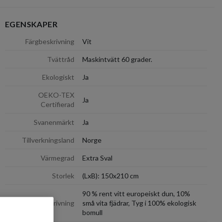
EGENSKAPER
dölj
Färgbeskrivning
Vit
Tvättråd
Maskintvätt 60 grader.
Ekologiskt
Ja
OEKO-TEX
Ja
Certifierad
Svanenmärkt
Ja
Tillverkningsland
Norge
Värmegrad
Extra Sval
Storlek
(LxB): 150x210 cm
90 % rent vitt europeiskt dun, 10%
Materialbeskrivning
små vita fjädrar, Tyg i 100% ekologisk
bomull