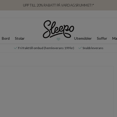
UPP TILL 20% RABATT PÅ VARDAGSRUMMET!*
Bord
Stolar
Utemöbler
Soffor
Ma
Fri frakt till ombud (hemleverans 199 kr)
Snabb leverans