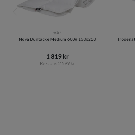
HØIE
Nova Duntäcke Medium 600g 150x210
Tropenat
1 819 kr​​
Rek. pris 2 599 kr​​
Item
1
of
10