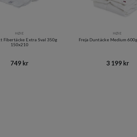
HØIE
HØIE
t Fibertäcke Extra Sval 350g
Freja Duntäcke Medium 600
150x210
749 kr​​
3 199 kr​​