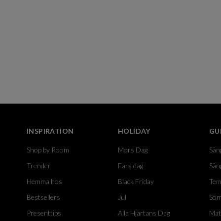
INSPIRATION
HOLIDAY
GU
Shop by Room
Mors Dag
Sän
Trender
Fars dag
Sän
Hemma hos
Black Friday
Tem
Bestsellers
Jul
Söm
Presenttips
Alla Hjärtans Dag
Mat