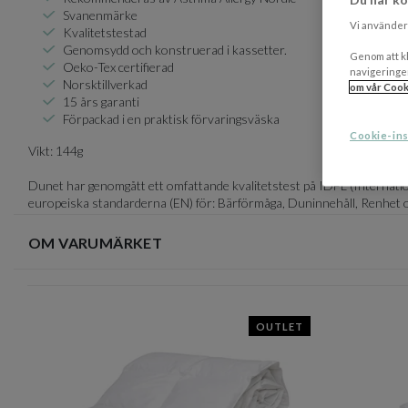
Svanenmärke
Vi använder 
Kvalitetstestad
Genomsydd och konstruerad i kassetter.
Genom att kl
Oeko-Tex certifierad
navigeringe
Norsktillverkad
om vår Cook
15 års garanti
Förpackad i en praktisk förvaringsväska
Cookie-ins
Vikt: 144g
Dunet har genomgått ett omfattande kvalitetstest på IDFL (Internatio
europeiska standarderna (EN) för: Bärförmåga, Duninnehåll, Renhet o
OM VARUMÄRKET
OUTLET