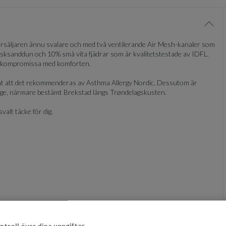
Visa/
 storsäljaren ännu svalare och med två ventilerande Air Mesh-kanaler som
ysksanddun och 10% små vita fjädrar som är kvalitetstestade av IDFL.
att kompromissa med komforten.
 rent att det rekommenderas av Asthma Allergy Nordic. Dessutom är
Norge, närmare bestämt Brekstad längs Trøndelagskusten.
valt täcke för dig.
tt dun inte tränger in
effekt
ntroll över dina uppgifter