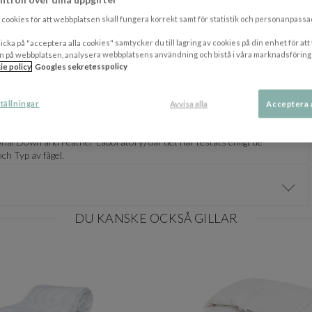
cookies för att webbplatsen skall fungera korrekt samt för statistik och personanpass
icka på "acceptera alla cookies" samtycker du till lagring av cookies på din enhet för att
n på webbplatsen, analysera webbplatsens användning och bistå i våra marknadsföring
ie policy
Googles sekretesspolicy
tällningar
Avvisa alla
Acceptera 
nal Down and Feather Laboratory) där det har testats enligt de
ch Typ av fågel.
Visa/
DU KANSKE OCKSÅ GILLAR