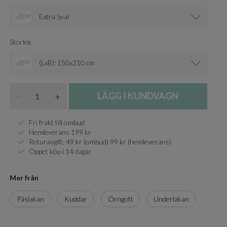
Extra Sval
Storlek
(LxB): 150x210 cm
Antal
-
+
LÄGG I KUNDVAGN
Fri frakt till ombud
Hemleverans 199 kr
Returavgift: 49 kr (ombud) 99 kr (hemleverans)
Öppet köp i 14 dagar
Mer från
Påslakan
Kuddar
Örngott
Underlakan