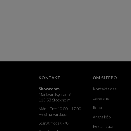
KONTAKT
OM SLEEPO
Showroom
Kontakta oss
Markvardsgatan 9
Leverans
113 53 Stockholm
Retur
Mån - Fre: 10.00 - 17.00
Helgfria vardagar
Ångra köp
Stängt fredag 7/8
Reklamation