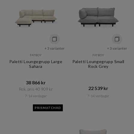
+ 3 varianter
+ 3 varianter
FATBOY
FATBOY
Paletti Loungegrupp Large
Paletti Loungegrupp Small
Sahara
Rock Grey
38 866 kr​​
22 539 kr​​
Rek. pris 40 909 kr​​
7-14 vardagar
7-14 vardagar
PRISMATCHAD