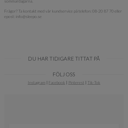
sommardagarna.
Frågor? Ta kontakt med vår kundservice på telefon: 08-20 87 70 eller
epost: info@sleepo.se
DU HAR TIDIGARE TITTAT PÅ
Item
FÖLJ OSS
1
of
Instagram
|
Facebook
|
Pinterest
|
Tik-Tok
0