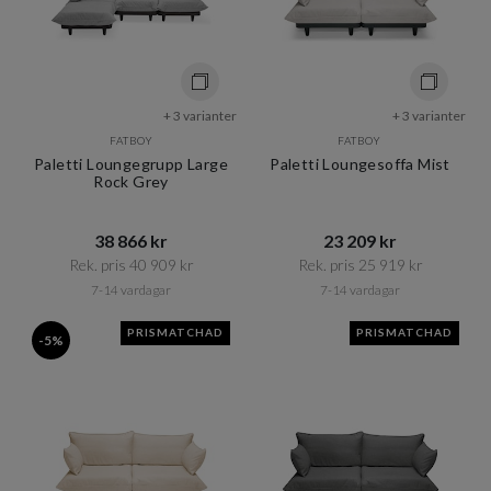
+ 3 varianter
+ 3 varianter
FATBOY
FATBOY
Paletti Loungegrupp Large
Paletti Loungesoffa Mist
Rock Grey
38 866 kr​​
23 209 kr​​
Rek. pris 40 909 kr​​
Rek. pris 25 919 kr​​
7-14 vardagar
7-14 vardagar
PRISMATCHAD
PRISMATCHAD
-5%