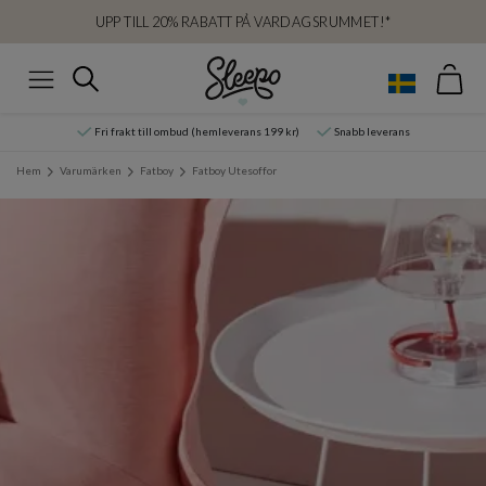
UPP TILL 20% RABATT PÅ VARDAGSRUMMET!*
Var
Sök
Meny
Fri frakt till ombud (hemleverans 199 kr)
Snabb leverans
Hem
Varumärken
Fatboy
Fatboy Utesoffor