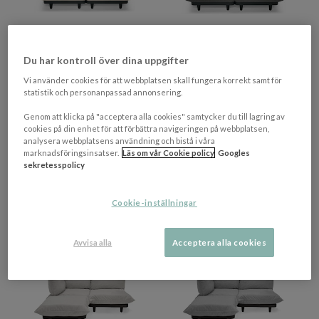
Du har kontroll över dina uppgifter
+ 3 varianter
+ 3 varianter
FATBOY
FATBOY
Vi använder cookies för att webbplatsen skall fungera korrekt samt för
Paletti Loungesoffa Sahara
Paletti Loungesoffa Rock
statistik och personanpassad annonsering.
Grey
Genom att klicka på "acceptera alla cookies" samtycker du till lagring av
cookies på din enhet för att förbättra navigeringen på webbplatsen,
analysera webbplatsens användning och bistå i våra
24 520 kr​​
24 520 kr​​
marknadsföringsinsatser.
Läs om vår Cookie policy
Googles
Rek. pris 25 919 kr​​
25 919 kr​​
sekretesspolicy
7-14 vardagar
7-14 vardagar
Cookie-inställningar
PRISMATCHAD
PRISMATCHAD
Avvisa alla
Acceptera alla cookies