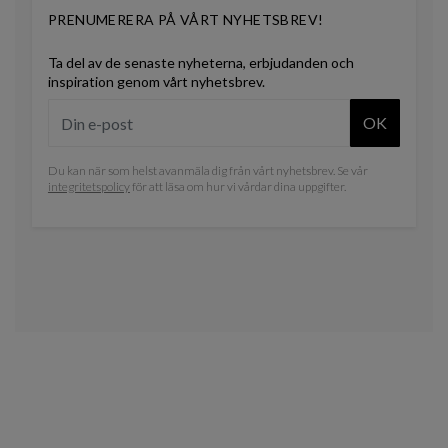
PRENUMERERA PÅ VÅRT NYHETSBREV!
Ta del av de senaste nyheterna, erbjudanden och
inspiration genom vårt nyhetsbrev.
OK
Du kan när som helst avanmäla dig från vårt nyhetsbrev. Se vår
integritetspolicy
för att läsa om hur vi vårdar dina uppgifter.