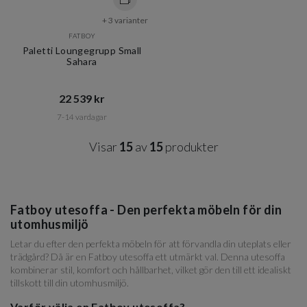
+ 3 varianter
FATBOY
Paletti Loungegrupp Small
Sahara
22 539 kr​​
7-14 vardagar
Visar
15
av
15
produkter
Fatboy utesoffa - Den perfekta möbeln för din
utomhusmiljö
Letar du efter den perfekta möbeln för att förvandla din uteplats eller
trädgård? Då är en Fatboy utesoffa ett utmärkt val. Denna utesoffa
kombinerar stil, komfort och hållbarhet, vilket gör den till ett idealiskt
tillskott till din utomhusmiljö.
Varför välja en Fatboy utesoffa?