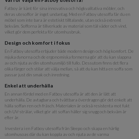
Fatboy är känt för sina innovativa och högkvalitativa möbler, och
deras utesoffor är inget undantag. Med en Fatboy utesoffa får du en
möbel som inte bara är estetiskt tilltalande, utan också extremt
bekväm. Sofforna är tillverkade av material som tål väder och vind,
vilket gör dem perfekta för utomhusbruk.
Design och komfort i fokus
En Fatboy utesoffa erbjuder både modern design och hög komfort. De
mjuka dynorna och de ergonomiska formerna gör att du kan slappna
av och njuta av din utomhusmiljö till fullo. Dessutom finns det flera
olika färger och stilar att välja mellan, så att du kan hitta en soffa som
passar just din smak och inredning.
Enkel att underhålla
En annan fördel med en Fatboy utesoffa är att den är lätt att
underhålla. De avtagbara och tvättbara överdragen gör det enkelt att
hålla soffan ren och fräsch. Materialen är också resistenta mot fukt
och UV-strålar, vilket gör att soffan håller sig snygg och bekväm år
efter år.
Investera i en Fatboy utesoffa från Sleepo och skapa en härlig
utomhusoas där du kan koppla av och njuta av de varma