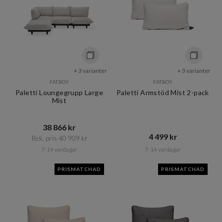
+ 3 varianter
+ 3 varianter
FATBOY
FATBOY
Paletti Loungegrupp Large
Paletti Armstöd Mist 2-pack
Mist
38 866 kr​​
4 499 kr​​
Rek. pris 40 909 kr​​
7-14 vardagar
7-14 vardagar
PRISMATCHAD
PRISMATCHAD