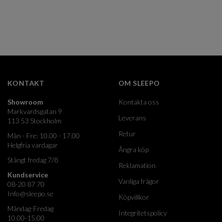
KONTAKT
OM SLEEPO
Showroom
Kontakta oss
Markvardsgatan 9
Leverans
113 53 Stockholm
Retur
Mån - Fre: 10.00 - 17.00
Helgfria vardagar
Ångra köp
Stängt fredag 7/8
Reklamation
Kundservice
Vanliga frågor
08-20 87 70
Info@sleepo.se
Köpvillkor
Måndag-Fredag
Integritetspolicy
10.00-15.00