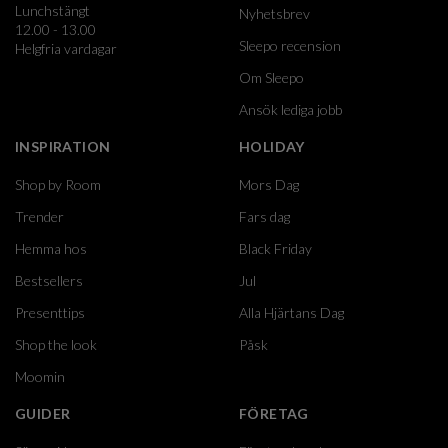
Lunchstängt
Nyhetsbrev
12.00 - 13.00
Sleepo recension
Helgfria vardagar
Om Sleepo
Ansök lediga jobb
INSPIRATION
HOLIDAY
Shop by Room
Mors Dag
Trender
Fars dag
Hemma hos
Black Friday
Bestsellers
Jul
Presenttips
Alla Hjärtans Dag
Shop the look
Påsk
Moomin
GUIDER
FÖRETAG