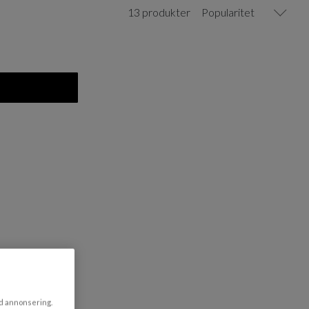
13 produkter
Popularitet
r
ad annonsering.