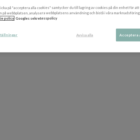
icka på "acceptera alla cookies" samtycker du till lagring av cookies på din enhet för att
n på webbplatsen, analysera webbplatsens användning och bistå i våra marknadsföring
ie policy
Googles sekretesspolicy
tällningar
Avvisa alla
Acceptera 