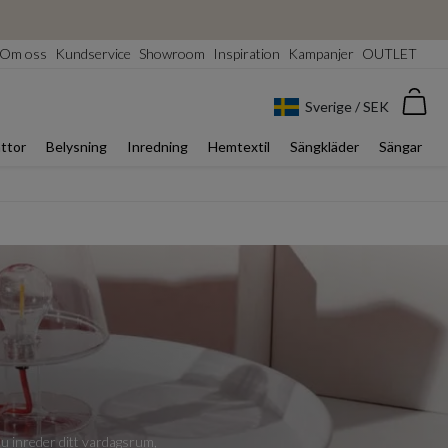
Om oss
Kundservice
Showroom
Inspiration
Kampanjer
OUTLET
Var
Sverige / SEK
ttor
Belysning
Inredning
Hemtextil
Sängkläder
Sängar
u inreder ditt vardagsrum,