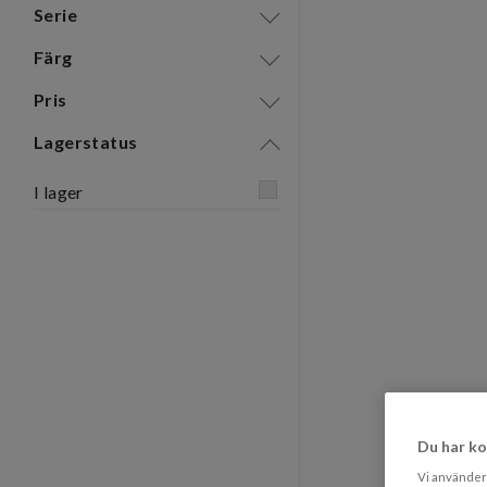
Serie
Färg
Pris
Lagerstatus
I lager
Du har ko
Vi använder 