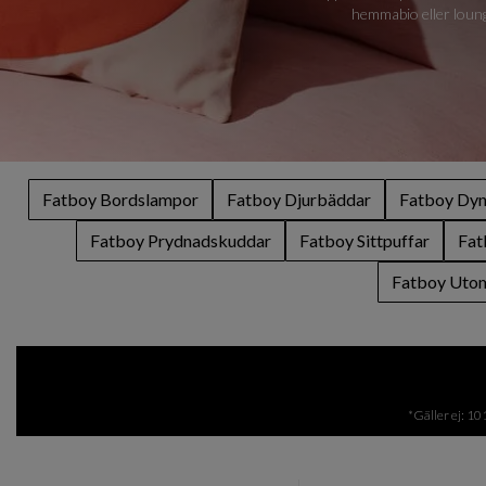
hemmabio eller loung
Fatboy Bordslampor
Fatboy Djurbäddar
Fatboy Dyn
Fatboy Prydnadskuddar
Fatboy Sittpuffar
Fat
Fatboy Utom
*Gäller ej: 10