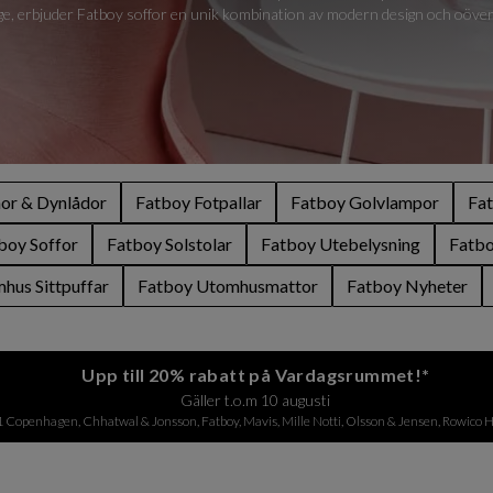
e, erbjuder Fatboy soffor en unik kombination av modern design och oöver
or & Dynlådor
Fatboy Fotpallar
Fatboy Golvlampor
Fa
boy Soffor
Fatboy Solstolar
Fatboy Utebelysning
Fatbo
hus Sittpuffar
Fatboy Utomhusmattor
Fatboy Nyheter
Upp till 20% rabatt på Vardagsrummet!*
Gäller t.o.m 10 augusti
1 Copenhagen, Chhatwal & Jonsson, Fatboy, Mavis, Mille Notti, Olsson & Jensen, Rowico H