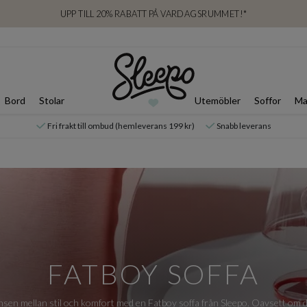
UPP TILL 20% RABATT PÅ VARDAGSRUMMET!*
Bord
Stolar
Utemöbler
Soffor
Ma
Fri frakt till ombud (hemleverans 199 kr)
Snabb leverans
FATBOY SOFFA
nsen mellan stil och komfort med en Fatboy soffa från Sleepo. Oavsett om d