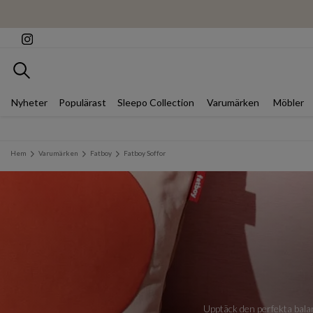
Sök
Nyheter
Populärast
Sleepo Collection
Varumärken
Möbler
Hem
Varumärken
Fatboy
Fatboy Soffor
Upptäck den perfekta bala