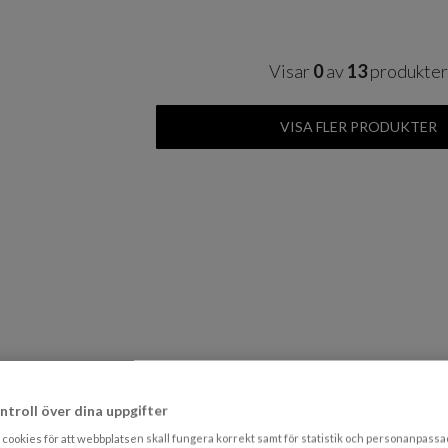
Visar
0
av
13
produkte
VISA FLER PRODUKTER
ntroll över dina uppgifter
cookies för att webbplatsen skall fungera korrekt samt för statistik och personanpass