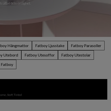
träffad bekvämlighet.
tboy Hängmattor
Fatboy Ljusstake
Fatboy Parasoller
y Utebord
Fatboy Utesoffor
Fatboy Utestolar
Fatboy
ome, Stoff, Tinted