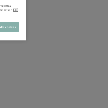
 förbättra
sinsatser.
Läs
alla cookies