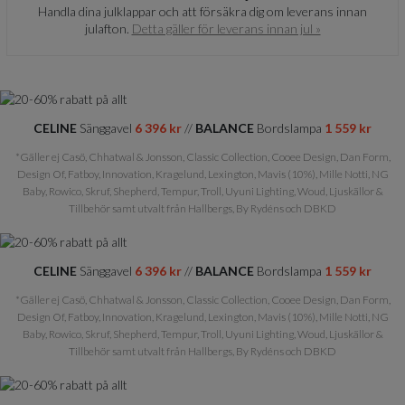
Handla dina julklappar och att försäkra dig om leverans innan
julafton.
Detta gäller för leverans innan jul »
CELINE
Sänggavel
6 396 kr
//
BALANCE
Bordslampa
1 559 kr
*Gäller ej Casö, Chhatwal & Jonsson, Classic Collection, Cooee Design, Dan Form,
Design Of, Fatboy, Innovation, Kragelund, Lexington, Mavis (10%), Mille Notti, NG
Baby, Rowico, Skruf, Shepherd, Tempur, Troll, Uyuni Lighting, Woud, Ljuskällor &
Tillbehör samt utvalt från Hallbergs, By Rydéns och DBKD
CELINE
Sänggavel
6 396 kr
//
BALANCE
Bordslampa
1 559 kr
*Gäller ej Casö, Chhatwal & Jonsson, Classic Collection, Cooee Design, Dan Form,
Design Of, Fatboy, Innovation, Kragelund, Lexington, Mavis (10%), Mille Notti, NG
Baby, Rowico, Skruf, Shepherd, Tempur, Troll, Uyuni Lighting, Woud, Ljuskällor &
Tillbehör samt utvalt från Hallbergs, By Rydéns och DBKD