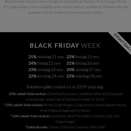
Read the label, Rowico Home, Shepherd, Stackelbergs, Tempur, Troll, Umage, Woud,
101 Copenhagen, redan nedsatta varor, Kolonn (Skruf), Ljuskällor & Tillbehör, utvalda
produkter från By Rydéns & Inredning under 200kr.
ENDAST IDAG
BLACK FRIDAY
WEEK
25%
måndag 21 nov
22%
fredag 25 nov
24%
tisdag 22 nov
21%
lördag 26 nov
23%
onsdag 23 nov
20%
söndag 27 nov
22%
torsdag 24 nov
22%
måndag 28 nov
Rabatten gäller endast t.o.m 23:59 varje dag.
*
20% rabatt hela veckan:
Chhatwal & Jonsson, Jonathan Adler, Kids Concept,
Linie Design, Seletti. Skruf, Garbo & Friends, Oi Soi Oi
*15% rabatt hela veckan:
Broste Copenhagen, Casø, Jensen, Mavis, Rowico Home,
Vind, Fatboy, Kragelund Furniture
*10% rabatt hela veckan:
Innovation, Read The Label, NG Baby, Troll, 101
Copenhagen
*Exkluderade:
Classic Collection, Layered, Mille Notti