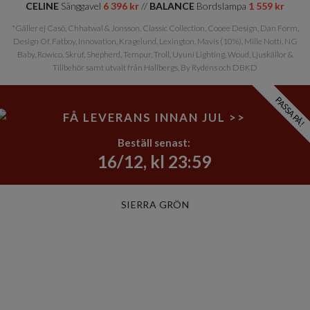
CELINE
Sänggavel
6 396 kr
//
BALANCE
Bordslampa
1 559 kr
*Gäller ej Casö, Chhatwal & Jonsson, Classic Collection, Cooee Design, Dan Form,
Design Of, Fatboy, Innovation, Kragelund, Lexington, Mavis (10%), Mille Notti, NG
Baby, Rowico, Skruf, Shepherd, Tempur, Troll, Uyuni Lighting, Woud, Ljuskällor &
Tillbehör samt utvalt från Hallbergs, By Rydéns och DBKD
PASSA PÅ!
FÅ LEVERANS INNAN JUL >>
Beställ senast:
16/12, kl 23:59
SIERRA GRÖN