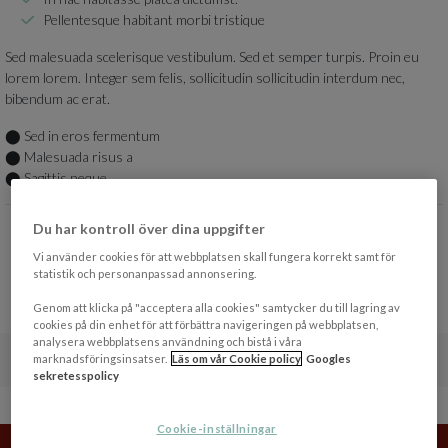
Pellentesque habitant morbi tristique
Sed malesuada scelerisque vestibulum. Sed et semper turpis. Proin eu
lorem lorem. Integer sem felis, sollicitudin sollicitudin interdum nec,
bibendum ac erat.
⬤
Sed in eros fermentum
⬤
Malesuada risus a
⬤
Sagittis neque
Du har kontroll över dina uppgifter
Vi använder cookies för att webbplatsen skall fungera korrekt samt för
statistik och personanpassad annonsering.
Genom att klicka på "acceptera alla cookies" samtycker du till lagring av
cookies på din enhet för att förbättra navigeringen på webbplatsen,
analysera webbplatsens användning och bistå i våra
ENDAST IDAG: 24% RABATT PÅ ALLT!*
marknadsföringsinsatser.
Läs om vår Cookie policy
Googles
EXPIRED
sekretesspolicy
Cookie-inställningar