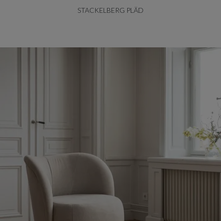
STACKELBERG PLÄD