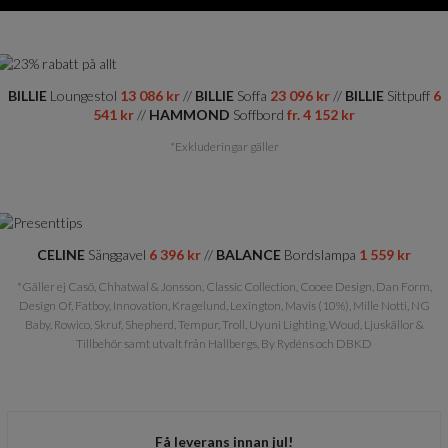
BILLIE
Loungestol
13 086 kr
//
BILLIE
Soffa
23 096 kr
//
BILLIE
Sittpuff
6
541 kr
//
HAMMOND
Soffbord
fr. 4 152 kr
*Exkluderingar gäller
CELINE
Sänggavel
6 396 kr
//
BALANCE
Bordslampa
1 559 kr
*Gäller ej Casö, Chhatwal & Jonsson, Classic Collection, Cooee Design, Dan Form,
Design Of, Fatboy, Innovation, Kragelund, Lexington, Mavis (10%), Mille Notti, NG
Baby, Rowico, Skruf, Shepherd, Tempur, Troll, Uyuni Lighting, Woud, Ljuskällor &
Tillbehör samt utvalt från Hallbergs, By Rydéns och DBKD
Få leverans innan jul!