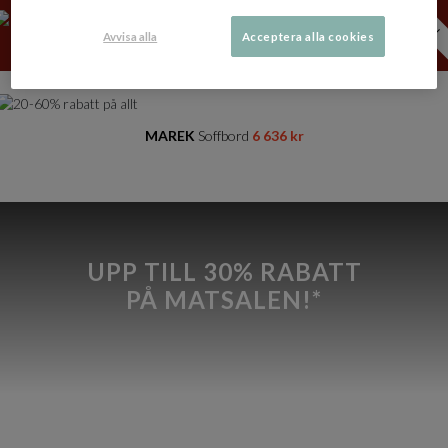
PASSA PÅ!
JULKLAPPSTIPS >>
Avvisa alla
Acceptera alla cookies
MAREK
Soffbord
6 636 kr
UPP TILL 30% RABATT
PÅ MATSALEN!*