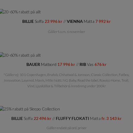
BILLIE
Soffa
23 996 kr
//
VIENNA
Matta
7 992 kr
Gäller t.o.m. 6 november
BAUER
Matbord
17 996 kr
//
RIB
Vas
676 kr
*Gäller ej: 101 Copenhagen, Brafab, Chhatwal & Jonsson, Classic Collection, Fatboy,
Innovation, Layered, Mavis, Mille Notti, NG Baby, Read the label, Rowico Home, Troll,
Vind, Ljuskällor & Tillbehör & Inredning under 200kr
BILLIE
Soffa
22 496 kr
//
FLUFFY FLOKATI
Matta
fr. 3 143 kr
Gäller endast på ord. priser