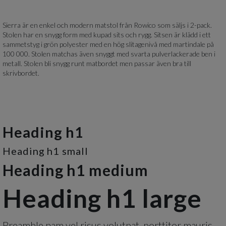
Sierra är en enkel och modern matstol från Rowico som säljs i 2-pack.
Stolen har en snygg form med kupad sits och rygg. Sitsen är klädd i ett
sammetstyg i grön polyester med en hög slitagenivå med martindale på
100 000. Stolen matchas även snyggt med svarta pulverlackerade ben i
metall. Stolen bli snygg runt matbordet men passar även bra till
skrivbordet.
Heading h1
Heading h1 small
Heading h1 medium
Heading h1 large
Preamble nam vel risus volutpat, porttitor mauris