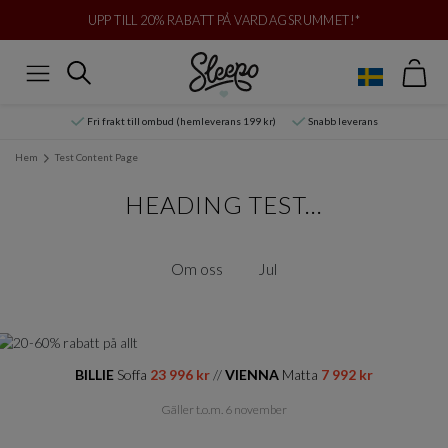
UPP TILL 20% RABATT PÅ VARDAGSRUMMET!*
Var
Sök
Meny
Fri frakt till ombud (hemleverans 199 kr)
Snabb leverans
Hem
Test Content Page
HEADING TEST...
Om oss
Jul
BILLIE
Soffa
23 996 kr
//
VIENNA
Matta
7 992 kr
Gäller t.o.m. 6 november