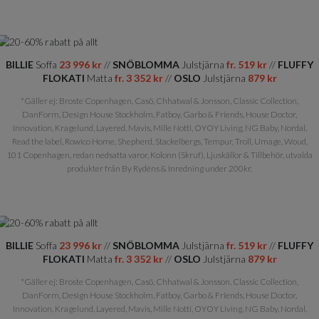
BILLIE
Soffa
23 996 kr
//
SNÖBLOMMA
Julstjärna
fr. 519 kr
//
FLUFFY
FLOKATI
Matta
fr. 3 352 kr
//
OSLO
Julstjärna
879 kr
*Gäller ej: Broste Copenhagen, Casö, Chhatwal & Jonsson, Classic Collection,
DanForm, Design House Stockholm, Fatboy, Garbo & Friends, House Doctor,
Innovation, Kragelund, Layered, Mavis, Mille Notti, OYOY Living, NG Baby, Nordal,
Read the label, Rowico Home, Shepherd, Stackelbergs, Tempur, Troll, Umage, Woud,
101 Copenhagen, redan nedsatta varor, Kolonn (Skruf), Ljuskällor & Tillbehör, utvalda
produkter från By Rydéns & Inredning under 200kr.
BILLIE
Soffa
23 996 kr
//
SNÖBLOMMA
Julstjärna
fr. 519 kr
//
FLUFFY
FLOKATI
Matta
fr. 3 352 kr
//
OSLO
Julstjärna
879 kr
*Gäller ej: Broste Copenhagen, Casö, Chhatwal & Jonsson, Classic Collection,
DanForm, Design House Stockholm, Fatboy, Garbo & Friends, House Doctor,
Innovation, Kragelund, Layered, Mavis, Mille Notti, OYOY Living, NG Baby, Nordal,