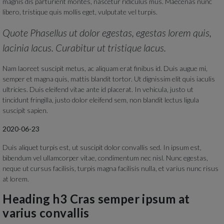
magnis dis parturient montes, nascetur ridiculus mus. Maecenas nunc
libero, tristique quis mollis eget, vulputate vel turpis.
Quote Phasellus ut dolor egestas, egestas lorem quis,
lacinia lacus. Curabitur ut tristique lacus.
Nam laoreet suscipit metus, ac aliquam erat finibus id. Duis augue mi,
semper et magna quis, mattis blandit tortor. Ut dignissim elit quis iaculis
ultricies. Duis eleifend vitae ante id placerat. In vehicula, justo ut
tincidunt fringilla, justo dolor eleifend sem, non blandit lectus ligula
suscipit sapien.
2020-06-23
Duis aliquet turpis est, ut suscipit dolor convallis sed. In ipsum est,
bibendum vel ullamcorper vitae, condimentum nec nisl. Nunc egestas,
neque ut cursus facilisis, turpis magna facilisis nulla, et varius nunc risus
at lorem.
Heading h3 Cras semper ipsum at
varius convallis