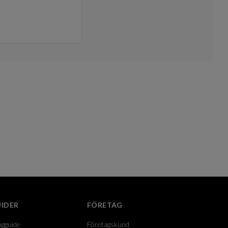
IDER
FÖRETAG
ngguide
Företagskund