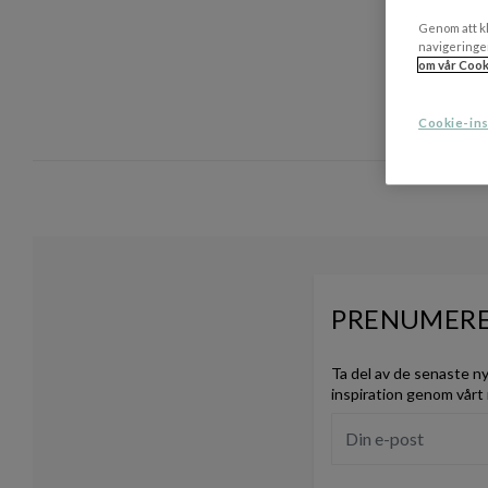
Genom att kl
navigeringe
om vår Cook
Cookie-ins
PRENUMERE
Ta del av de senaste n
inspiration genom vårt