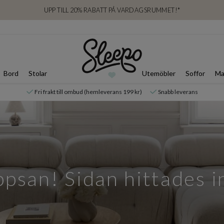
UPP TILL 20% RABATT PÅ VARDAGSRUMMET!*
Bord
Stolar
Utemöbler
Soffor
Ma
Fri frakt till ombud (hemleverans 199 kr)
Snabb leverans
psan! Sidan hittades i