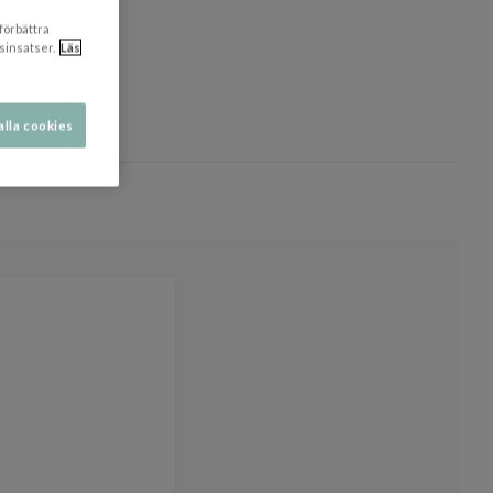
 förbättra
sinsatser.
Läs
alla cookies