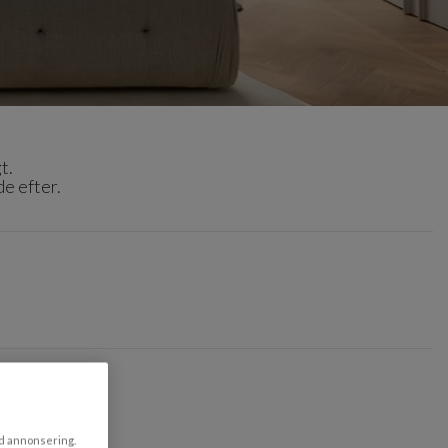
t.
de efter.
ad annonsering.