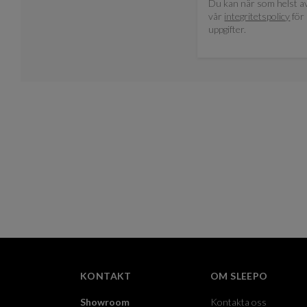
Du kan när som helst av
vår
integritetspolicy
för 
uppgifter.
KONTAKT
OM SLEEPO
Showroom
Kontakta oss