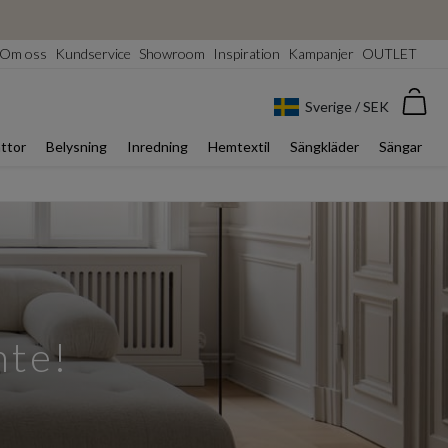
Om oss
Kundservice
Showroom
Inspiration
Kampanjer
OUTLET
Var
Sverige / SEK
ttor
Belysning
Inredning
Hemtextil
Sängkläder
Sängar
nte!