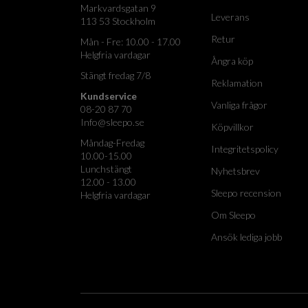
Markvardsgatan 9
Leverans
113 53 Stockholm
Retur
Mån - Fre: 10.00 - 17.00
Helgfria vardagar
Ångra köp
Stängt fredag 7/8
Reklamation
Kundservice
Vanliga frågor
08-20 87 70
Info@sleepo.se
Köpvillkor
Måndag-Fredag
Integritetspolicy
10.00-15.00
Lunchstängt
Nyhetsbrev
12.00 - 13.00
Sleepo recension
Helgfria vardagar
Om Sleepo
Ansök lediga jobb