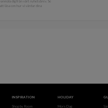
anmäla dig från vårt nyhetsbrev. Se
att läsa om hur vi vårdar dina
INSPIRATION
HOLIDAY
GU
Shop by Room
Mors Dag
Sä