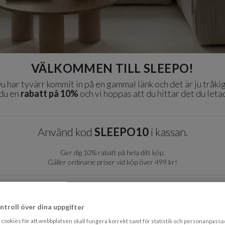
VÄLKOMMEN TILL SLEEPO!
u har tyvärr kommit in på en gammal länk och det är ju tråkig
 du en
rabatt på 10%
och vi hoppas att du hittar det du leta
Använd kod
SLEEPO10
i kassan.
Ger dig 10% rabatt på hela ditt köp.
Gäller ordinarie priser vid köp över 499 kr!
Till startsidan
ntroll över dina uppgifter
Kampanjer
cookies för att webbplatsen skall fungera korrekt samt för statistik och personanpass