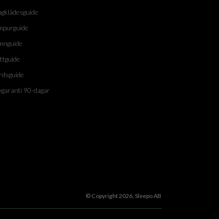
ngklädesguide
mpurguide
mnguide
ttguide
rdsguide
vgaranti 90-dagar
© Copyright 2026, Sleepo AB