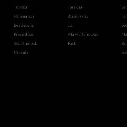
Trender
Fars dag
Sä
Hemma hos
Black Friday
Te
Bestsellers
Jul
Sö
Presenttips
Alla Hjärtans Dag
Ma
Shop the look
Påsk
Bo
Moomin
So