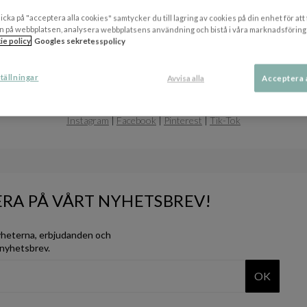
Nyheter
icka på "acceptera alla cookies" samtycker du till lagring av cookies på din enhet för att
n på webbplatsen, analysera webbplatsens användning och bistå i våra marknadsföring
ie policy
Googles sekretesspolicy
tällningar
Avvisa alla
Acceptera 
FÖLJ OSS
Instagram
|
Facebook
|
Pinterest
|
Tik-Tok
RA PÅ VÅRT NYHETSBREV!
yheterna, erbjudanden och
 nyhetsbrev.
OK