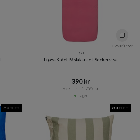
+ 2 varianter
HØIE
t
Frøya 3-del Påslakanset Sockerrosa
390 kr​​
Rek. pris 1 299 kr​​
I lager
OUTLET
OUTLET