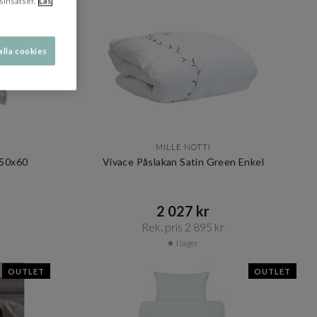
sinsatser.
Läs
alla cookies
MILLE NOTTI
 50x60
Vivace Påslakan Satin Green Enkel
2 027 kr​​
Rek. pris 2 895 kr​​
I lager
OUTLET
OUTLET