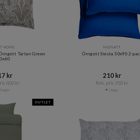
T HOME
MIDNATT
Örngott Tartan Green
Örngott Siesta 50x90 2-pac
0x60
7 kr​​
210 kr​​
is 600 kr​​
Rek. pris 350 kr​​
I lager
I lager
OUTLET