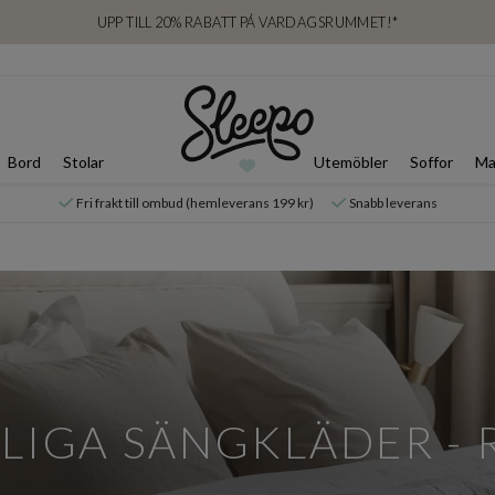
UPP TILL 20% RABATT PÅ VARDAGSRUMMET!*
Bord
Stolar
Utemöbler
Soffor
Ma
Fri frakt till ombud (hemleverans 199 kr)
Snabb leverans
LLIGA SÄNGKLÄDER - 