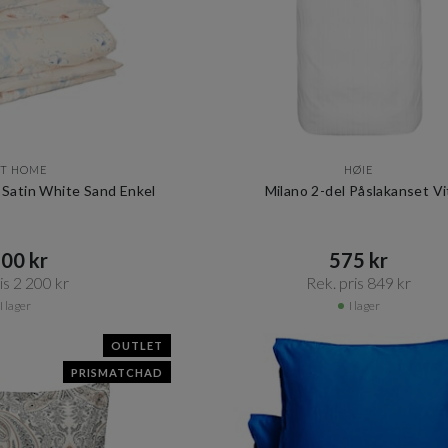
T HOME
HØIE
n Satin White Sand Enkel
Milano 2-del Påslakanset Vi
00 kr​​
575 kr​​
s 2 200 kr​​
Rek. pris 849 kr​​
I lager
I lager
OUTLET
PRISMATCHAD