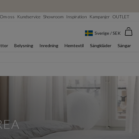
Om oss
Kundservice
Showroom
Inspiration
Kampanjer
OUTLET
Var
Sverige / SEK
ttor
Belysning
Inredning
Hemtextil
Sängkläder
Sängar
REA