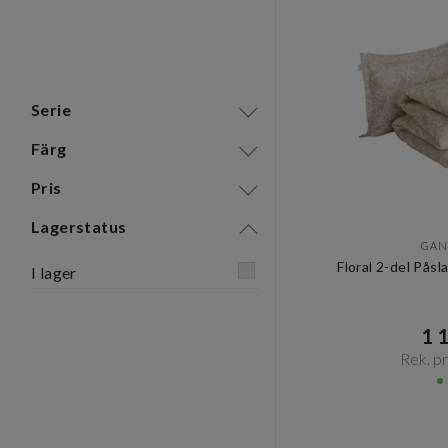
Serie
Färg
Pris
Lagerstatus
GAN
Floral 2-del Pås
I lager
1 1
Rek. pri