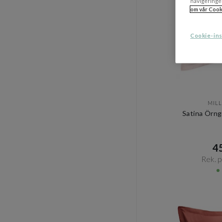
navigeringe
om vår Cook
Cookie-ins
MILL
Satina Örng
45
Rek. pr