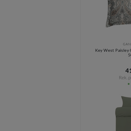
GAN
Key West Paisley 
5
41
Rek. pr