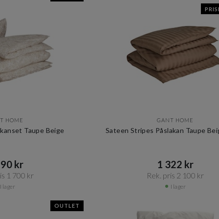
PRI
T HOME
GANT HOME
lakanset Taupe Beige
Sateen Stripes Påslakan Taupe Bei
90 kr​​
1 322 kr​​
s 1 700 kr​​
Rek. pris 2 100 kr​​
I lager
I lager
OUTLET