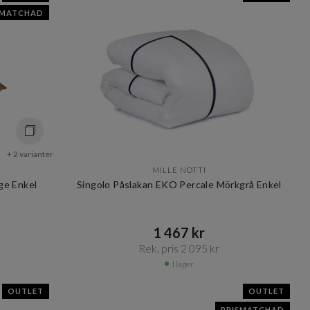
SMATCHAD
+ 2 varianter
MILLE NOTTI
ge Enkel
Singolo Påslakan EKO Percale Mörkgrå Enkel
1 467 kr​​
Rek. pris 2 095 kr​​
I lager
OUTLET
OUTLET
PRISMATCHAD