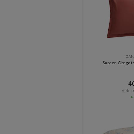
GAN
Sateen Örngott
40
Rek. pr