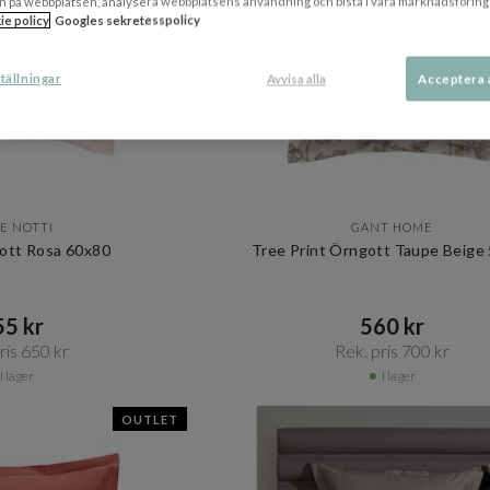
n på webbplatsen, analysera webbplatsens användning och bistå i våra marknadsföring
ie policy
Googles sekretesspolicy
tällningar
Avvisa alla
Acceptera 
E NOTTI
GANT HOME
ott Rosa 60x80
Tree Print Örngott Taupe Beige
5 kr​​
560 kr​​
is 650 kr​​
Rek. pris 700 kr​​
I lager
I lager
OUTLET