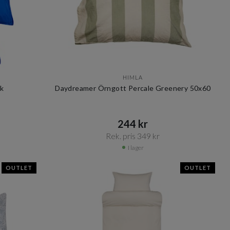
HIMLA
k
Daydreamer Örngott Percale Greenery 50x60
244 kr​​
Rek. pris 349 kr​​
I lager
OUTLET
OUTLET