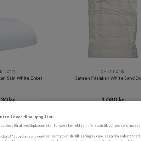
E NOTTI
GANT HOME
kan Sain White Enkel
Sateen Påslakan White Sand D
30 kr​​
1 080 kr​​
s 2 900 kr​​
Rek. pris 2 700 kr​​
I lager
I lager
ntroll över dina uppgifter
cookies för att webbplatsen skall fungera korrekt samt för statistik och personanpass
OUTLET
icka på "acceptera alla cookies" samtycker du till lagring av cookies på din enhet för att