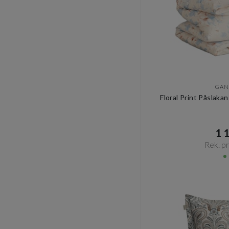
GAN
Floral Print Påslaka
1 1
Rek. pri