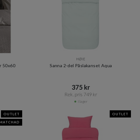
HØIE
r 50x60
Sanna 2-del Påslakanset Aqua
375 kr​​
Rek. pris 749 kr​​
I lager
OUTLET
OUTLET
SMATCHAD