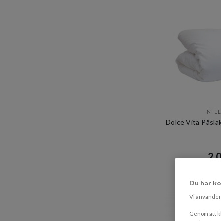
MILL
Dolce Vita Påsla
2 0
Rek. pri
Du har ko
Vi använder 
Genom att kl