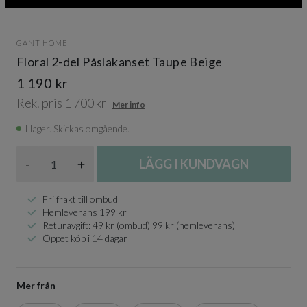
GANT HOME
Floral 2-del Påslakanset Taupe Beige
1 190 kr
Rek. pris 1 700 kr
Mer info
I lager. Skickas omgående.
Antal
-
+
LÄGG I KUNDVAGN
Fri frakt till ombud
Hemleverans 199 kr
Returavgift: 49 kr (ombud) 99 kr (hemleverans)
Öppet köp i 14 dagar
Mer från