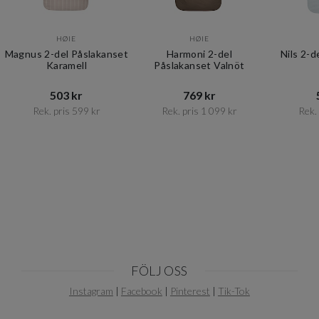
HØIE
HØIE
Magnus 2-del Påslakanset
Harmoni 2-del
Nils 2-d
Karamell
Påslakanset Valnöt
503 kr​​
769 kr​​
Rek. pris 599 kr​​
Rek. pris 1 099 kr​​
Rek. 
Item
1
of
10
FÖLJ OSS
Instagram
|
Facebook
|
Pinterest
|
Tik-Tok