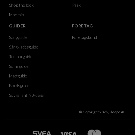
Shop the look
Påsk
Moomin
GUIDER
FÖRETAG
Sängguide
Företagskund
Sängklädesguide
Tempurguide
Sömnguide
Mattguide
Bordsguide
Sovgaranti 90-dagar
© Copyright 2026, Sleepo AB