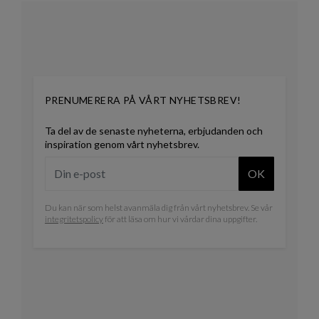
PRENUMERERA PÅ VÅRT NYHETSBREV!
Ta del av de senaste nyheterna, erbjudanden och
inspiration genom vårt nyhetsbrev.
OK
Du kan när som helst avanmäla dig från vårt nyhetsbrev. Se vår
integritetspolicy
för att läsa om hur vi vårdar dina uppgifter.