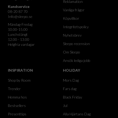
Reklamation
Kundservice
Vanliga frågor
08-20 87 70
Info@sleepo.se
Köpvillkor
Måndag-Fredag
Integritetspolicy
10.00-15.00
Lunchstängt
Nyhetsbrev
12.00 - 13.00
Sleepo recension
Helgfria vardagar
Om Sleepo
Ansök lediga jobb
INSPIRATION
HOLIDAY
Shop by Room
Mors Dag
Trender
Fars dag
Hemma hos
Black Friday
Bestsellers
Jul
Presenttips
Alla Hjärtans Dag