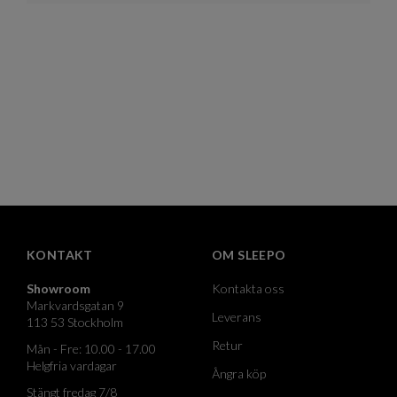
KONTAKT
OM SLEEPO
Showroom
Kontakta oss
Markvardsgatan 9
Leverans
113 53 Stockholm
Retur
Mån - Fre: 10.00 - 17.00
Helgfria vardagar
Ångra köp
Stängt fredag 7/8