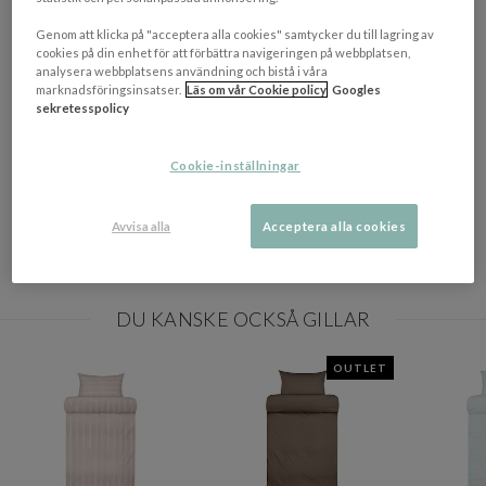
OM VARUMÄRKET
Genom att klicka på "acceptera alla cookies" samtycker du till lagring av
Visa/d
cookies på din enhet för att förbättra navigeringen på webbplatsen,
analysera webbplatsens användning och bistå i våra
marknadsföringsinsatser.
Läs om vår Cookie policy
Googles
EGENSKAPER
sekretesspolicy
Färgbeskrivning
Taupe Beige
Cookie-inställningar
Mått
150x210
Materialbeskrivning
Bomull 100%
Avvisa alla
Acceptera alla cookies
Tillverkningsland
Portugal
DU KANSKE OCKSÅ GILLAR
OUTLET