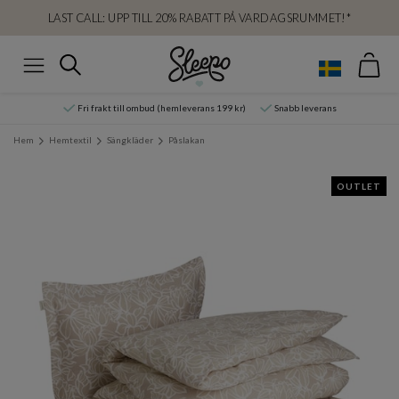
LAST CALL: UPP TILL 20% RABATT PÅ VARDAGSRUMMET!*
Var
Sök
Meny
Fri frakt till ombud (hemleverans 199 kr)
Snabb leverans
Hem
Hemtextil
Sängkläder
Påslakan
OUTLET