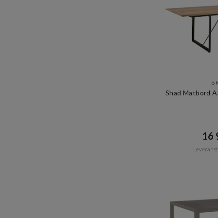
B
Shad Matbord A
16 9
Leveransti