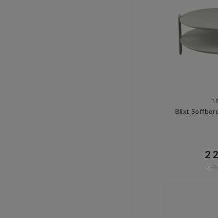
B
Blixt Soffbo
2 2
4-9 