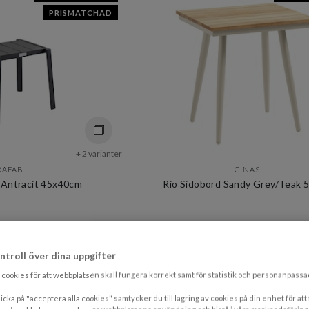
PRISMATCHAD
+ 2 varianter
RAFAB
CINAS
 Antracit 45x40cm
Rio Sidobord Sandy Grey/Teak 
6 kr​​
1 756 kr​​
is 820 kr​​
Rek. pris 2 195 kr​​
ntroll över dina uppgifter
vardagar
I lager
cookies för att webbplatsen skall fungera korrekt samt för statistik och personanpass
UTERUMSDAGAR
UTER
icka på "acceptera alla cookies" samtycker du till lagring av cookies på din enhet för att
PRISMATCHAD