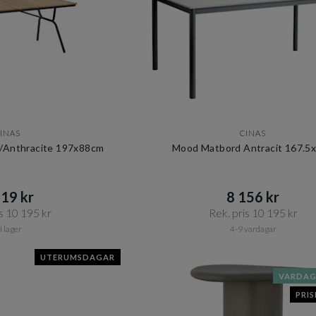
INAS
CINAS
/Anthracite 197x88cm
Mood Matbord Antracit 167.5
19 kr​​
8 156 kr​​
s 10 195 kr​​
Rek. pris 10 195 kr​​
I lager
4-9 vardagar
UTERUMSDAGAR
VARDA
PRI