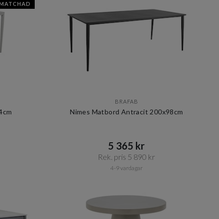
SMATCHAD
BRAFAB
44cm
Nimes Matbord Antracit 200x98cm
5 365 kr​​
Rek. pris 5 890 kr​​
4-9 vardagar