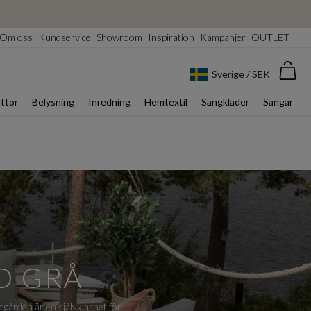
Om oss
Kundservice
Showroom
Inspiration
Kampanjer
OUTLET
Var
Sverige / SEK
ttor
Belysning
Inredning
Hemtextil
Sängkläder
Sängar
D GRÅ
dgården är en självklarhet för