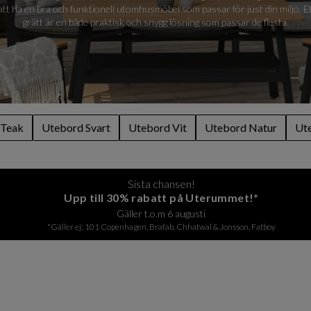
 att ha en bra och funktionell utomhusmöbel som passar för just din miljö. Et
grått är en både praktisk och snygg lösning som passar de flesta.
 Teak
Utebord Svart
Utebord Vit
Utebord Natur
Ut
Sista chansen!
Upp till 30% rabatt på Uterummet!*
Gäller t.o.m 6 augusti
*Gäller ej: 101 Copenhagen, Brafab, Chhatwal & Jonsson, Fatboy