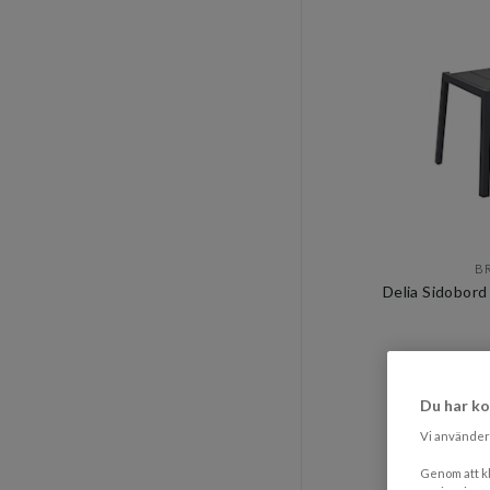
B
Delia Sidobord
74
Rek. pr
Du har ko
4-9 
Vi använder 
Genom att kl