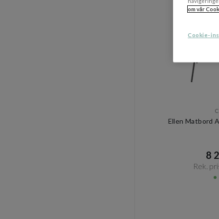
navigeringe
om vår Cook
Cookie-ins
C
Ellen Matbord 
8 2
Rek. pri