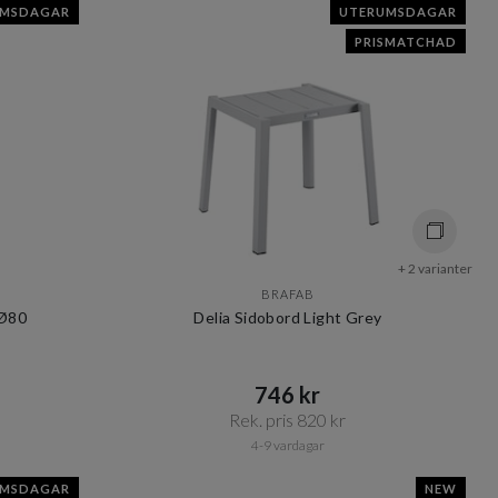
UMSDAGAR
UTERUMSDAGAR
PRISMATCHAD
+ 2 varianter
BRAFAB
 Ø80
Delia Sidobord Light Grey
746 kr​​
Rek. pris 820 kr​​
4-9 vardagar
UMSDAGAR
NEW