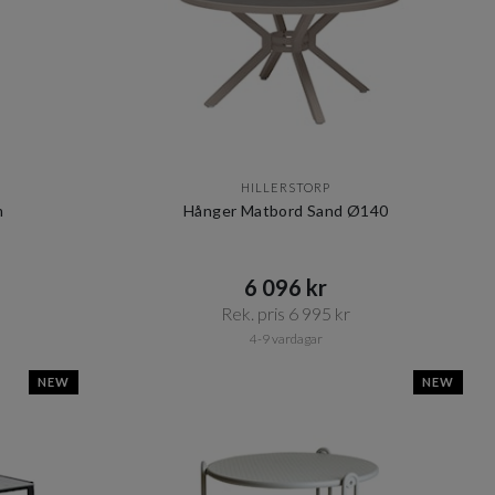
HILLERSTORP
m
Hånger Matbord Sand Ø140
6 096 kr​​
Rek. pris 6 995 kr​​
4-9 vardagar
NEW
NEW