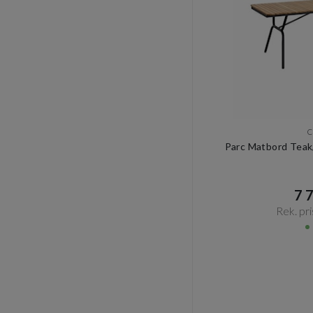
C
Parc Matbord Teak
7 7
Rek. pri