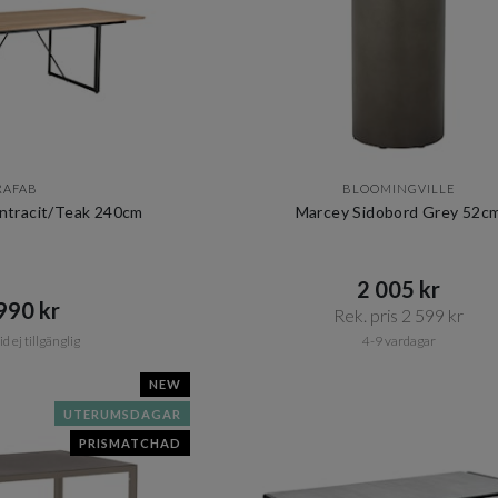
RAFAB
BLOOMINGVILLE
ntracit/Teak 240cm
Marcey Sidobord Grey 52c
2 005 kr​​
90 kr​​
Rek. pris 2 599 kr​​
d ej tillgänglig
4-9 vardagar
NEW
UTERUMSDAGAR
PRISMATCHAD