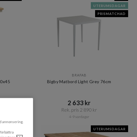
UTERUMSDAGAR
PRISMATCHAD
BRAFAB
50x45
Bigby Matbord Light Grey 76cm
2 633 kr​​
Rek. pris 2 890 kr​​
4-9 vardagar
ad annonsering.
UMSDAGAR
UTERUMSDAGAR
 förbättra