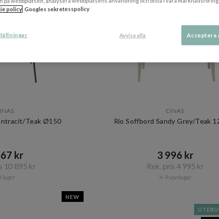
n på webbplatsen, analysera webbplatsens användning och bistå i våra marknadsföring
ie policy
Googles sekretesspolicy
tällningar
Avvisa alla
Acceptera 
INAS
CINAS
Antracit/Teak Ø150
Rio Soffbord Sandy Grey/Teak 
67 kr​​
3 996 kr​​
s 10 895 kr​​
Rek. pris 4 995 kr​​
I lager
4-9 vardagar
NEW
UTER