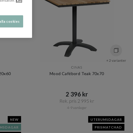
sinsatser.
Läs
alla cookies
+ 2 varianter
CINAS
120x60
Mood Cafébord Teak 70x70
2 396 kr​​
Rek. pris 2 995 kr​​
4-9 vardagar
NEW
UTERUMSDAGAR
UMSDAGAR
PRISMATCHAD