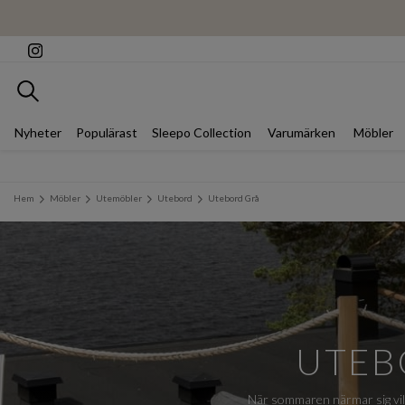
Sök
Nyheter
Populärast
Sleepo Collection
Varumärken
Möbler
Hem
Möbler
Utemöbler
Utebord
Utebord Grå
UTEB
När sommaren närmar sig vill 