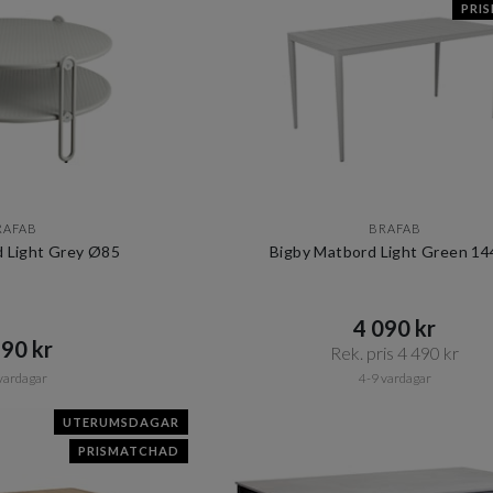
PRI
RAFAB
BRAFAB
rd Light Grey Ø85
Bigby Matbord Light Green 1
4 090 kr​​
90 kr​​
Rek. pris 4 490 kr​​
vardagar
4-9 vardagar
UTERUMSDAGAR
PRISMATCHAD