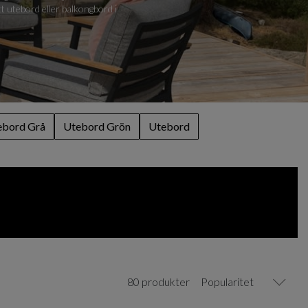
t utebord eller balkongbord i
ebord Grå
Utebord Grön
Utebord
80 produkter
Popularitet