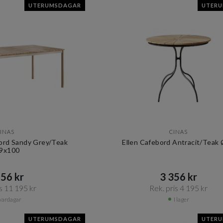
UTERUMSDAGAR
UTER
INAS
CINAS
rd Sandy Grey/Teak
Ellen Cafebord Antracit/Teak
9x100
56 kr​​
3 356 kr​​
s 11 195 kr​​
Rek. pris 4 195 kr​​
vardagar
I lager
UTERUMSDAGAR
UTER