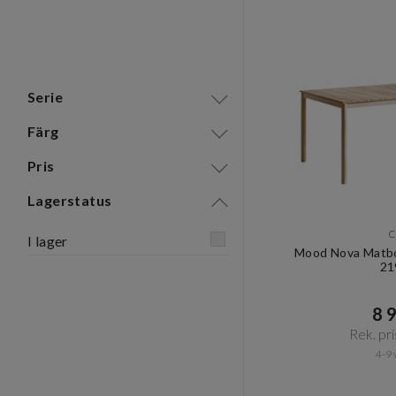
Serie
Färg
Pris
Lagerstatus
C
I lager
Mood Nova Matbo
21
8 9
Rek. pri
4-9 