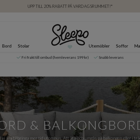
UPP TILL 20% RABATT PÅ VARDAGSRUMMET!*
Bord
Stolar
Utemöbler
Soffor
Ma
Fri frakt till ombud (hemleverans 199 kr)
Snabb leverans
ORD & BALKONGBOR
vi alla tillbringa mer tid utomhus. Att äta och umgås på balkongen eller i trä