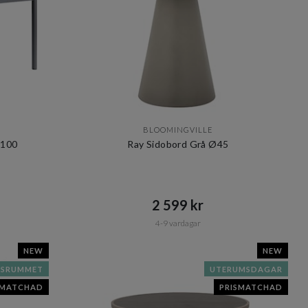
BLOOMINGVILLE
x100
Ray Sidobord Grå Ø45
2 599 kr​​
4-9 vardagar
NEW
NEW
GSRUMMET
UTERUMSDAGAR
SMATCHAD
PRISMATCHAD