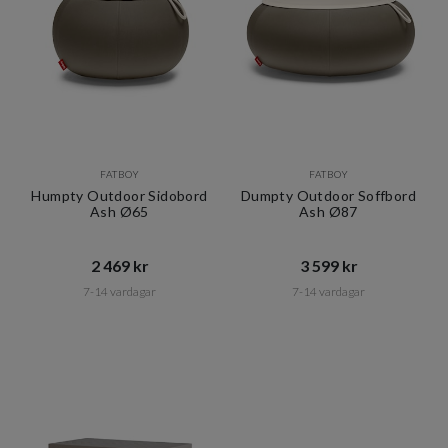
FATBOY
FATBOY
Humpty Outdoor Sidobord
Dumpty Outdoor Soffbord
Ash Ø65
Ash Ø87
2 469 kr​​
3 599 kr​​
7-14 vardagar
7-14 vardagar