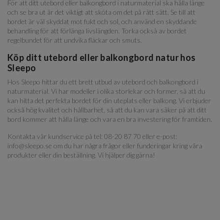
För att ditt utebord eller balkongbord i naturmaterial ska hålla länge
och se bra ut är det viktigt att sköta om det på rätt sätt. Se till att
bordet är väl skyddat mot fukt och sol, och använd en skyddande
behandling för att förlänga livslängden. Torka också av bordet
regelbundet för att undvika fläckar och smuts.
Köp ditt utebord eller balkongbord natur hos
Sleepo
Hos Sleepo hittar du ett brett utbud av utebord och balkongbord i
naturmaterial. Vi har modeller i olika storlekar och former, så att du
kan hitta det perfekta bordet för din uteplats eller balkong. Vi erbjuder
också hög kvalitet och hållbarhet, så att du kan vara säker på att ditt
bord kommer att hålla länge och vara en bra investering för framtiden.
Kontakta vår kundservice på tel: 08-20 87 70 eller e-post:
info@sleepo.se om du har några frågor eller funderingar kring våra
produkter eller din beställning. Vi hjälper dig gärna!