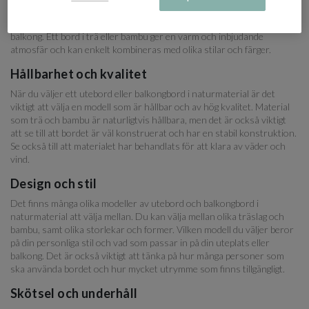
Att ha ett utebord eller balkongbord i naturmaterial är ett utmärkt
sätt att skapa en avslappnad och naturlig känsla på din uteplats eller
balkong. Ett bord i trä eller bambu ger en varm och inbjudande
atmosfär och kan enkelt kombineras med olika stilar och färger.
Hållbarhet och kvalitet
När du väljer ett utebord eller balkongbord i naturmaterial är det
viktigt att välja en modell som är hållbar och av hög kvalitet. Material
som trä och bambu är naturligtvis hållbara, men det är också viktigt
att se till att bordet är väl konstruerat och har en stabil konstruktion.
Se också till att materialet har behandlats för att klara av väder och
vind.
Design och stil
Det finns många olika modeller av utebord och balkongbord i
naturmaterial att välja mellan. Du kan välja mellan olika träslag och
bambu, samt olika storlekar och former. Vilken modell du väljer beror
på din personliga stil och vad som passar in på din uteplats eller
balkong. Det är också viktigt att tänka på hur många personer som
ska använda bordet och hur mycket utrymme som finns tillgängligt.
Skötsel och underhåll