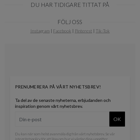
DU HAR TIDIGARE TITTAT PÅ
Item
FÖLJ OSS
1
of
Instagram
|
Facebook
|
Pinterest
|
Tik-Tok
0
PRENUMERERA PÅ VÅRT NYHETSBREV!
Ta del av de senaste nyheterna, erbjudanden och
inspiration genom vårt nyhetsbrev.
OK
Du kan när som helst avanmäla dig från vårt nyhetsbrev. Se vår
integritetspolicy
för att läsa om hur vi vårdar dina uppgifter.