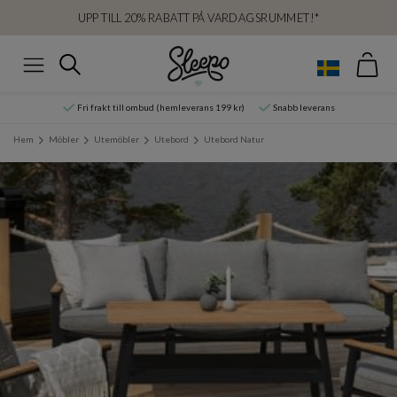
UPP TILL 20% RABATT PÅ VARDAGSRUMMET!*
Var
Sök
Meny
Fri frakt till ombud (hemleverans 199 kr)
Snabb leverans
Hem
Möbler
Utemöbler
Utebord
Utebord Natur