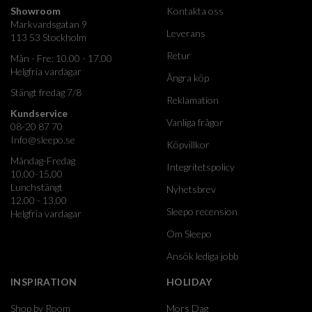
Showroom
Kontakta oss
Markvardsgatan 9
Leverans
113 53 Stockholm
Retur
Mån - Fre: 10.00 - 17.00
Helgfria vardagar
Ångra köp
Stängt fredag 7/8
Reklamation
Kundservice
Vanliga frågor
08-20 87 70
Info@sleepo.se
Köpvillkor
Måndag-Fredag
Integritetspolicy
10.00-15.00
Lunchstängt
Nyhetsbrev
12.00 - 13.00
Sleepo recension
Helgfria vardagar
Om Sleepo
Ansök lediga jobb
INSPIRATION
HOLIDAY
Shop by Room
Mors Dag