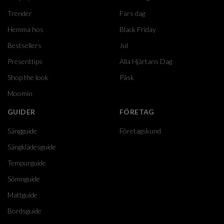
Trender
Fars dag
Hemma hos
Black Friday
Bestsellers
Jul
Presenttips
Alla Hjärtans Dag
Shop the look
Påsk
Moomin
GUIDER
FÖRETAG
Sängguide
Företagskund
Sängklädesguide
Tempurguide
Sömnguide
Mattguide
Bordsguide