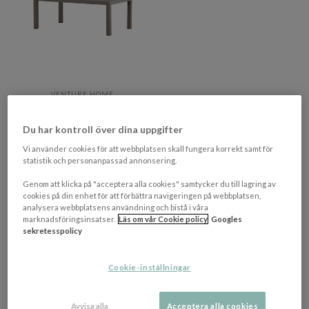
VENTURE HOME
Copacabana Soffbord Brown
70x120
Du har kontroll över dina uppgifter
Vi använder cookies för att webbplatsen skall fungera korrekt samt för
2 595 kr​​
statistik och personanpassad annonsering.
4-9 vardagar
Genom att klicka på "acceptera alla cookies" samtycker du till lagring av
cookies på din enhet för att förbättra navigeringen på webbplatsen,
Visar
5
av
6
produkter
analysera webbplatsens användning och bistå i våra
marknadsföringsinsatser.
Läs om vår Cookie policy
Googles
sekretesspolicy
VISA FLER PRODUKTER
Cookie-inställningar
Utebord & Balkongbord Natur
Avvisa alla
Acceptera alla cookies