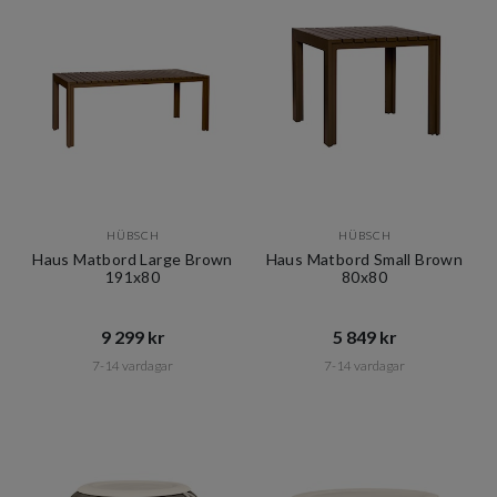
HÜBSCH
HÜBSCH
Haus Matbord Large Brown
Haus Matbord Small Brown
191x80
80x80
9 299 kr​​
5 849 kr​​
7-14 vardagar
7-14 vardagar