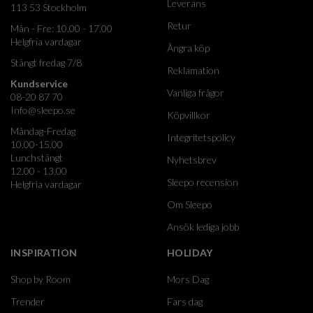
Leverans
113 53 Stockholm
Retur
Mån - Fre: 10.00 - 17.00
Helgfria vardagar
Ångra köp
Stängt fredag 7/8
Reklamation
Kundservice
Vanliga frågor
08-20 87 70
Info@sleepo.se
Köpvillkor
Måndag-Fredag
Integritetspolicy
10.00-15.00
Lunchstängt
Nyhetsbrev
12.00 - 13.00
Sleepo recension
Helgfria vardagar
Om Sleepo
Ansök lediga jobb
INSPIRATION
HOLIDAY
Shop by Room
Mors Dag
Trender
Fars dag