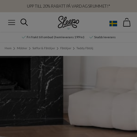
UPP TILL 20% RABATT PÅ VARDAGSRUMMET!*
Var
Sök
Meny
Fri frakt till ombud (hemleverans 199 kr)
Snabb leverans
Hem
Möbler
Soffor & Fåtöljer
Fåtöljer
Teddy Fåtölj