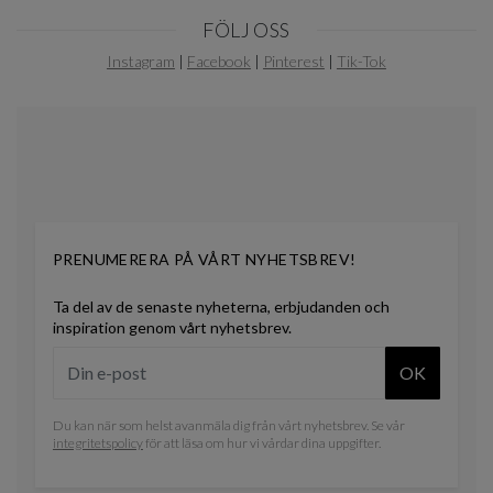
Item
FÖLJ OSS
1
of
Instagram
|
Facebook
|
Pinterest
|
Tik-Tok
0
PRENUMERERA PÅ VÅRT NYHETSBREV!
Ta del av de senaste nyheterna, erbjudanden och
inspiration genom vårt nyhetsbrev.
OK
Du kan när som helst avanmäla dig från vårt nyhetsbrev. Se vår
integritetspolicy
för att läsa om hur vi vårdar dina uppgifter.