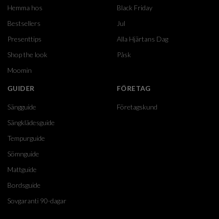
Hemma hos
Black Friday
Bestsellers
Jul
Presenttips
Alla Hjärtans Dag
Shop the look
Påsk
Moomin
GUIDER
FÖRETAG
Sängguide
Företagskund
Sängklädesguide
Tempurguide
Sömnguide
Mattguide
Bordsguide
Sovgaranti 90-dagar