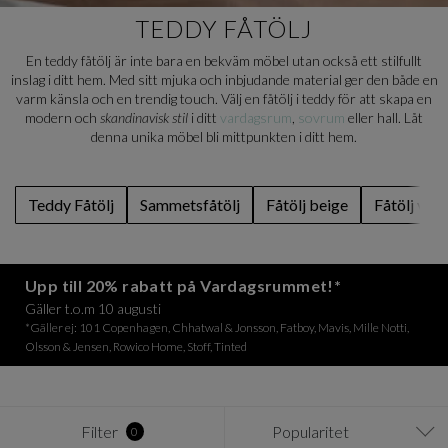
TEDDY FÅTÖLJ
En teddy fåtölj är inte bara en bekväm möbel utan också ett stilfullt
inslag i ditt hem. Med sitt mjuka och inbjudande material ger den både en
varm känsla och en trendig touch. Välj en fåtölj i teddy för att skapa en
modern och
skandinavisk stil
i ditt
vardagsrum
,
sovrum
eller hall. Låt
denna unika möbel bli mittpunkten i ditt hem.
Teddy Fåtölj
Sammetsfåtölj
Fåtölj beige
Fåtölj vit
Upp till 20% rabatt på Vardagsrummet!*
Gäller t.o.m 10 augusti
*Gäller ej: 101 Copenhagen, Chhatwal & Jonsson, Fatboy, Mavis, Mille Notti,
Olsson & Jensen, Rowico Home, Stoff, Tinted
Filter
Popularitet
0