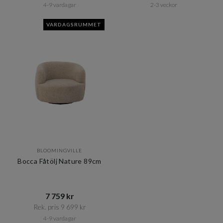
4-9 vardagar
2-3 veckor
VARDAGSRUMMET
BLOOMINGVILLE
Bocca Fåtölj Nature 89cm
7 759 kr​​
Rek. pris 9 699 kr​​
4-9 vardagar