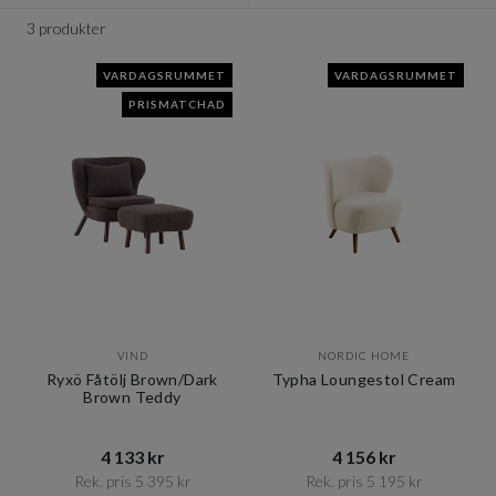
3 produkter
VARDAGSRUMMET
VARDAGSRUMMET
PRISMATCHAD
VIND
NORDIC HOME
Ryxö Fåtölj Brown/Dark
Typha Loungestol Cream
Brown Teddy
4 133 kr​​
4 156 kr​​
Rek. pris 5 395 kr​​
Rek. pris 5 195 kr​​