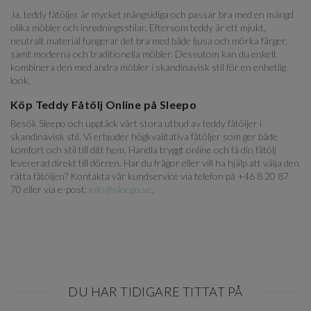
Ja, teddy fåtöljer är mycket mångsidiga och passar bra med en mängd
olika möbler och inredningsstilar. Eftersom teddy är ett mjukt,
neutralt material fungerar det bra med både ljusa och mörka färger,
samt moderna och traditionella möbler. Dessutom kan du enkelt
kombinera den med andra möbler i skandinavisk stil för en enhetlig
look.
Köp Teddy Fåtölj Online på Sleepo
Besök Sleepo och upptäck vårt stora utbud av teddy fåtöljer i
skandinavisk stil. Vi erbjuder högkvalitativa fåtöljer som ger både
komfort och stil till ditt hem. Handla tryggt online och få din fåtölj
levererad direkt till dörren. Har du frågor eller vill ha hjälp att välja den
rätta fåtöljen? Kontakta vår kundservice via telefon på +46 8 20 87
70 eller via e-post:
info@sleepo.se
.
DU HAR TIDIGARE TITTAT PÅ