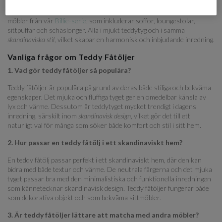
Våra teddy fåtöljer är lika fina som fristående möbel som när de står i
grupp. En populär kombination är att matcha teddy fåtöljen med andra
möbler från vår
Billie-serie
, som inkluderar soffor, loungestolar,
sittpuffar och schäslonger. Alla i mjukt teddytyg och i samma
skandinaviska stil
, vilket skapar en harmonisk och inbjudande inredning.
Vanliga frågor om Teddy Fåtöljer
1. Vad gör teddy fåtöljer så populära?
Teddy fåtöljer är populära på grund av deras både stiliga och bekväma
egenskaper. Det mjuka och fluffiga tyget ger en omedelbar känsla av
lyx och värme. Dessutom är teddytyget mycket trendigt i dagens
inredning, särskilt inom
skandinavisk design
, vilket gör det till ett
naturligt val för många som söker både komfort och stil i sitt hem.
2. Hur passar en teddy fåtölj i ett skandinaviskt hem?
En teddy fåtölj passar perfekt i ett skandinaviskt hem, där den kan
bidra med både textur och värme. De neutrala färgerna och det mjuka
tyget passar bra med den minimalistiska och funktionella inredningen
som kännetecknar skandinavisk design. Teddy fåtöljer fungerar både
som dekorativa objekt och som bekväma sittmöbler.
3. Är teddy fåtöljer lättare att matcha med andra möbler?