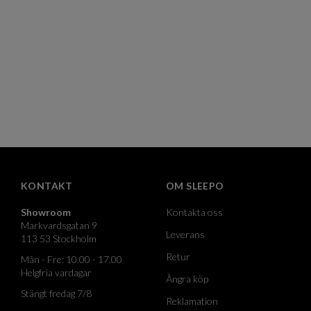
KONTAKT
OM SLEEPO
Showroom
Kontakta oss
Markvardsgatan 9
Leverans
113 53 Stockholm
Retur
Mån - Fre: 10.00 - 17.00
Helgfria vardagar
Ångra köp
Stängt fredag 7/8
Reklamation