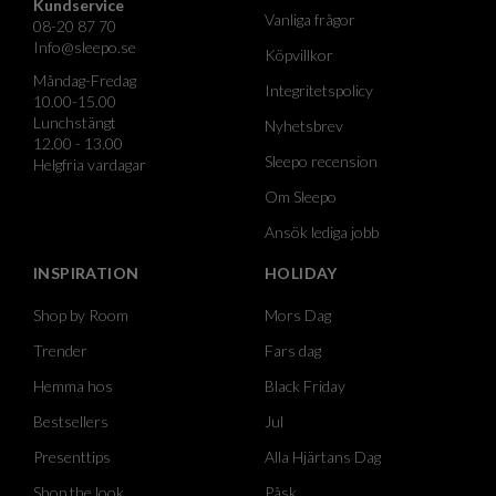
Kundservice
Vanliga frågor
08-20 87 70
Info@sleepo.se
Köpvillkor
Måndag-Fredag
Integritetspolicy
10.00-15.00
Lunchstängt
Nyhetsbrev
12.00 - 13.00
Sleepo recension
Helgfria vardagar
Om Sleepo
Ansök lediga jobb
INSPIRATION
HOLIDAY
Shop by Room
Mors Dag
Trender
Fars dag
Hemma hos
Black Friday
Bestsellers
Jul
Presenttips
Alla Hjärtans Dag
Shop the look
Påsk