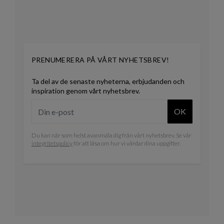
PRENUMERERA PÅ VÅRT NYHETSBREV!
Ta del av de senaste nyheterna, erbjudanden och
inspiration genom vårt nyhetsbrev.
OK
Du kan när som helst avanmäla dig från vårt nyhetsbrev. Se vår
integritetspolicy
för att läsa om hur vi vårdar dina uppgifter.