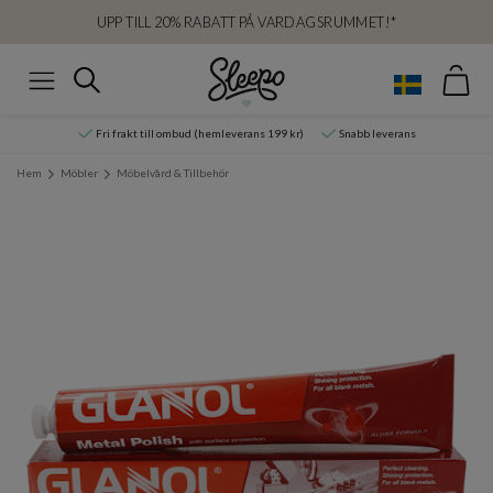
UPP TILL 20% RABATT PÅ VARDAGSRUMMET!*
Var
Sök
Meny
Fri frakt till ombud (hemleverans 199 kr)
Snabb leverans
Hem
Möbler
Möbelvård & Tillbehör