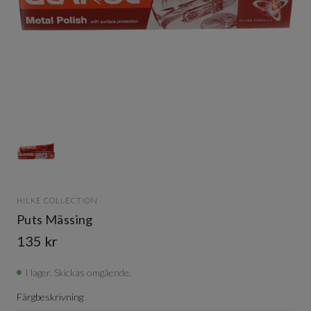
Item
1
of
1
Item
1
HILKE COLLECTION
of
Puts Mässing
1
135 kr
I lager. Skickas omgående.
Färgbeskrivning