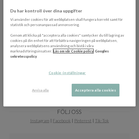
EGENSKAPER
Du har kontroll över dina uppgifter
Mått
100 ml
Vi använder cookies för att webbplatsen skall fungera korrekt samt för
statistik och personanpassad annonsering.
Tillverkningsland
Tyskland
Genom att klicka på "acceptera alla cookies" samtycker du till lagring av
Färgbeskrivning
Mässing
cookies på din enhet för att förbättra navigeringen på webbplatsen,
analysera webbplatsens användning och bistå i våra
marknadsföringsinsatser.
Läs om vår Cookie policy
Googles
sekretesspolicy
Cookie-inställningar
Avvisa alla
Acceptera alla cookies
FÖLJ OSS
Instagram
|
Facebook
|
Pinterest
|
Tik-Tok