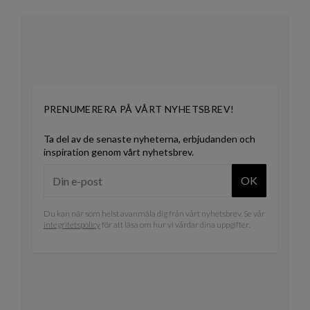
PRENUMERERA PÅ VÅRT NYHETSBREV!
Ta del av de senaste nyheterna, erbjudanden och
inspiration genom vårt nyhetsbrev.
OK
Du kan när som helst avanmäla dig från vårt nyhetsbrev. Se vår
integritetspolicy
för att läsa om hur vi vårdar dina uppgifter.