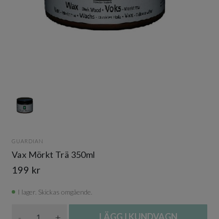
Item
1
of
1
Item
1
GUARDIAN
of
Vax Mörkt Trä 350ml
1
199 kr
I lager. Skickas omgående.
Antal
-
+
LÄGG I KUNDVAGN