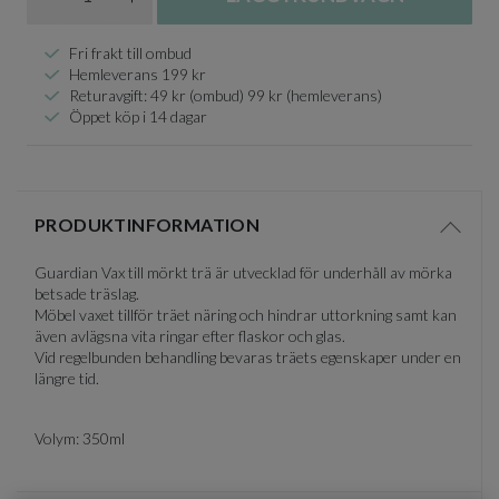
Fri frakt till ombud
Hemleverans 199 kr
Returavgift: 49 kr (ombud) 99 kr (hemleverans)
Öppet köp i 14 dagar
PRODUKTINFORMATION
Visa/d
Guardian Vax till mörkt trä är utvecklad för underhåll av mörka
betsade träslag.
Möbel vaxet tillför träet näring och hindrar uttorkning samt kan
även avlägsna vita ringar efter flaskor och glas.
Vid regelbunden behandling bevaras träets egenskaper under en
längre tid.
Volym: 350ml