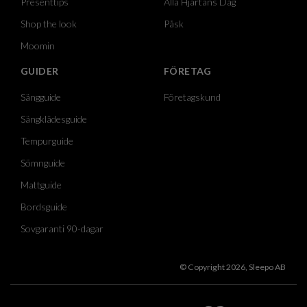
Presenttips
Alla Hjärtans Dag
Shop the look
Påsk
Moomin
GUIDER
FÖRETAG
Sängguide
Företagskund
Sängklädesguide
Tempurguide
Sömnguide
Mattguide
Bordsguide
Sovgaranti 90-dagar
© Copyright 2026, Sleepo AB