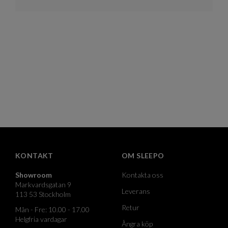
KONTAKT
OM SLEEPO
Showroom
Kontakta oss
Markvardsgatan 9
Leverans
113 53 Stockholm
Retur
Mån - Fre: 10.00 - 17.00
Helgfria vardagar
Ångra köp