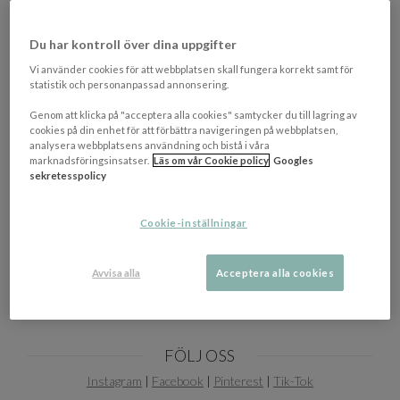
OM VARUMÄRKET
Visa/d
Du har kontroll över dina uppgifter
Vi använder cookies för att webbplatsen skall fungera korrekt samt för
EGENSKAPER
statistik och personanpassad annonsering.
Mått
350ml
Genom att klicka på "acceptera alla cookies" samtycker du till lagring av
cookies på din enhet för att förbättra navigeringen på webbplatsen,
Tillverkningsland
Danmark
analysera webbplatsens användning och bistå i våra
marknadsföringsinsatser.
Läs om vår Cookie policy
Googles
sekretesspolicy
Cookie-inställningar
Avvisa alla
Acceptera alla cookies
FÖLJ OSS
Instagram
|
Facebook
|
Pinterest
|
Tik-Tok