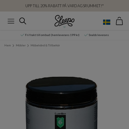
UPP TILL 20% RABATT PÅ VARDAGSRUMMET!*
Var
Sök
Meny
Fri frakt till ombud (hemleverans 199 kr)
Snabb leverans
Hem
Möbler
Möbelvård & Tillbehör