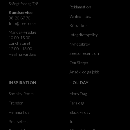
Stängt fredag 7/8
Reklamation
Kundservice
Vanliga frågor
08-20 87 70
Info@sleepo.se
Köpvillkor
Måndag-Fredag
Integritetspolicy
10.00-15.00
Lunchstängt
Nyhetsbrev
12.00 - 13.00
Sleepo recension
Helgfria vardagar
Om Sleepo
Ansök lediga jobb
INSPIRATION
HOLIDAY
Shop by Room
Mors Dag
Trender
Fars dag
Hemma hos
Black Friday
Bestsellers
Jul