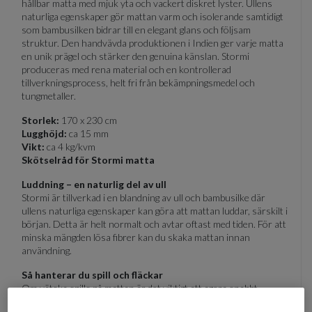
hållbar matta med mjuk yta och vackert diskret lyster. Ullens
naturliga egenskaper gör mattan varm och isolerande samtidigt
som bambusilken bidrar till en elegant glans och följsam
struktur. Den handvävda produktionen i Indien ger varje matta
en unik prägel och stärker den genuina känslan. Stormi
produceras med rena material och en kontrollerad
tillverkningsprocess, helt fri från bekämpningsmedel och
tungmetaller.
Storlek:
170 x 230 cm
Lugghöjd:
ca 15 mm
Vikt:
ca 4 kg/kvm
Skötselråd för Stormi matta
Luddning – en naturlig del av ull
Stormi är tillverkad i en blandning av ull och bambusilke där
ullens naturliga egenskaper kan göra att mattan luddar, särskilt i
början. Detta är helt normalt och avtar oftast med tiden. För att
minska mängden lösa fibrer kan du skaka mattan innan
användning.
Så hanterar du spill och fläckar
Om vätska spills på mattan är det viktigt att agera snabbt.
Använd en sked för att försiktigt skopa upp vätskan och sug