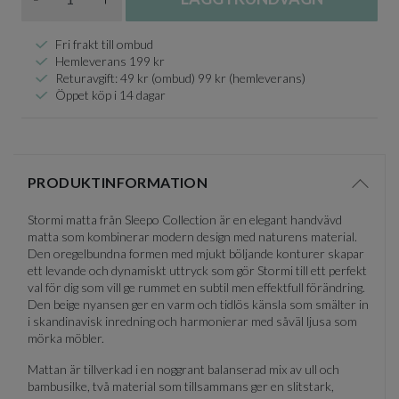
Fri frakt till ombud
Hemleverans 199 kr
Returavgift: 49 kr (ombud) 99 kr (hemleverans)
Öppet köp i 14 dagar
PRODUKTINFORMATION
Visa/d
Stormi matta från Sleepo Collection är en elegant handvävd
matta som kombinerar modern design med naturens material.
Den oregelbundna formen med mjukt böljande konturer skapar
ett levande och dynamiskt uttryck som gör Stormi till ett perfekt
val för dig som vill ge rummet en subtil men effektfull förändring.
Den beige nyansen ger en varm och tidlös känsla som smälter in
i skandinavisk inredning och harmonierar med såväl ljusa som
mörka möbler.
Mattan är tillverkad i en noggrant balanserad mix av ull och
bambusilke, två material som tillsammans ger en slitstark,