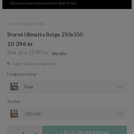
Olsson & Jensen, Rowico Home, Stoff, Tinted
SLEEPO COLLECTION
Stormi Ullmatta Beige 250x350
10 396 kr
Rek. pris 12 995 kr
Mer info
I lager. Skickas omgående.
Färgbeskrivning
Beige
Storlek
250x350
Antal
-
+
LÄGG I KUNDVAGN