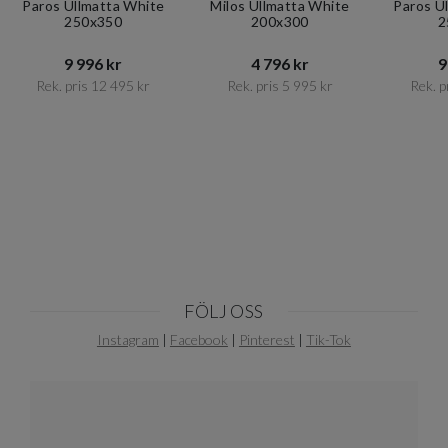
Paros Ullmatta White
Milos Ullmatta White
Paros U
250x350
200x300
2
9 996 kr​​
4 796 kr​​
9
Rek. pris 12 495 kr​​
Rek. pris 5 995 kr​​
Rek. pr
Item
1
of
10
FÖLJ OSS
Instagram
|
Facebook
|
Pinterest
|
Tik-Tok