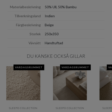
Materialbeskrivning
50% Ull, 50% Bambu
Tillverkningsland
Indien
Färgbeskrivning
Beige
Storlek
250x350
Vävsätt
Handtuftad
DU KANSKE OCKSÅ GILLAR
VARDAGSRUMMET
VARDAGSRUMMET
V
SLEEPO COLLECTION
SLEEPO COLLECTION
SLEEP