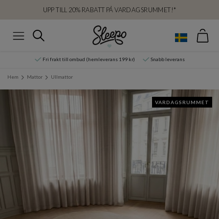
UPP TILL 20% RABATT PÅ VARDAGSRUMMET!*
Var
Sök
Meny
Fri frakt till ombud (hemleverans 199 kr)
Snabb leverans
Hem
Mattor
Ullmattor
VARDAGSRUMMET