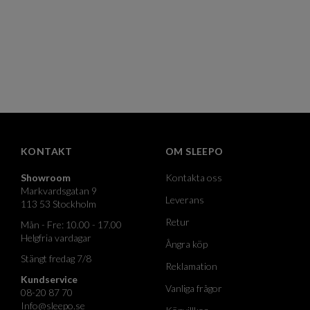
KONTAKT
OM SLEEPO
Showroom
Kontakta oss
Markvardsgatan 9
Leverans
113 53 Stockholm
Retur
Mån - Fre: 10.00 - 17.00
Helgfria vardagar
Ångra köp
Stängt fredag 7/8
Reklamation
Kundservice
Vanliga frågor
08-20 87 70
Info@sleepo.se