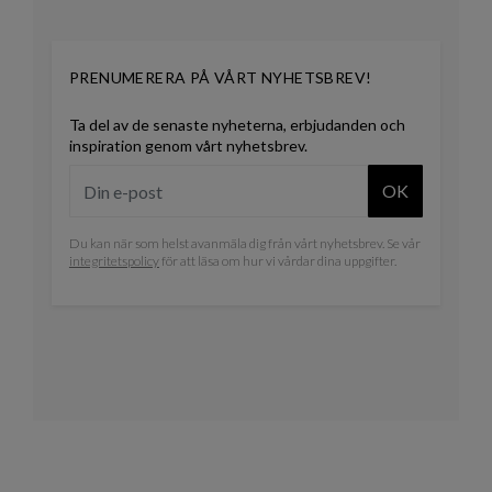
PRENUMERERA PÅ VÅRT NYHETSBREV!
Ta del av de senaste nyheterna, erbjudanden och
inspiration genom vårt nyhetsbrev.
OK
Du kan när som helst avanmäla dig från vårt nyhetsbrev. Se vår
integritetspolicy
för att läsa om hur vi vårdar dina uppgifter.