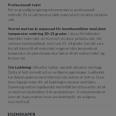
Professionell tvätt
För en grundlig rengöring rekommenderas professionell
mattvätt. På så sätt bevaras både material och struktur på bästa
sätt.
Stormi mattan är anpassad för inomhusmiljöer med jämn
temperatur omkring 20–21 grader.
I dessa förhållanden
bibehåller materialet sin form och struktur på bästa sätt. Vid
varmare inomhusklimat, som runt 23–24 grader, kan det vara
bra att känna till att materialet reagerar olika beroende på
temperatur. En jämn temperatur bidrar till att mattan håller sig
fin över tid.
Om Luddning:
Ullmattor luddar, speciellt ullmattor med lugg.
Detta är helt normalt och en av fiberns egenskaper. Luddandet
kan ibland upplevas mest intensivt när mattan är helt ny. Dock
finns inga garantier för att luddningen minskar med tiden.
Dammsug mattan regelbundet med infällt borsthuvud för att bli
av med överskottsfibrer från produktionen. Vi rekommenderar
även att skaka mattan innan användning för att avlägsna
överskottsull.
EGENSKAPER