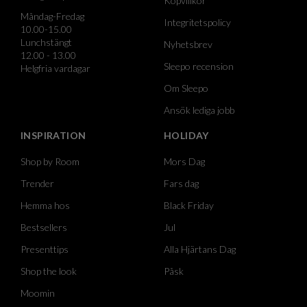
Köpvillkor
Måndag-Fredag
Integritetspolicy
10.00-15.00
Lunchstängt
Nyhetsbrev
12.00 - 13.00
Sleepo recension
Helgfria vardagar
Om Sleepo
Ansök lediga jobb
INSPIRATION
HOLIDAY
Shop by Room
Mors Dag
Trender
Fars dag
Hemma hos
Black Friday
Bestsellers
Jul
Presenttips
Alla Hjärtans Dag
Shop the look
Påsk
Moomin