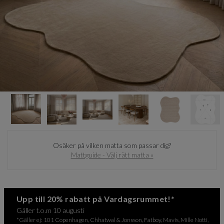
Item
1
of
6
Item
1
Osäker på vilken matta som passar dig?
of
Mattguide - Välj rätt matta »
6
Upp till 20% rabatt på Vardagsrummet!*
Gäller t.o.m 10 augusti
*Gäller ej: 101 Copenhagen, Chhatwal & Jonsson, Fatboy, Mavis, Mille Notti,