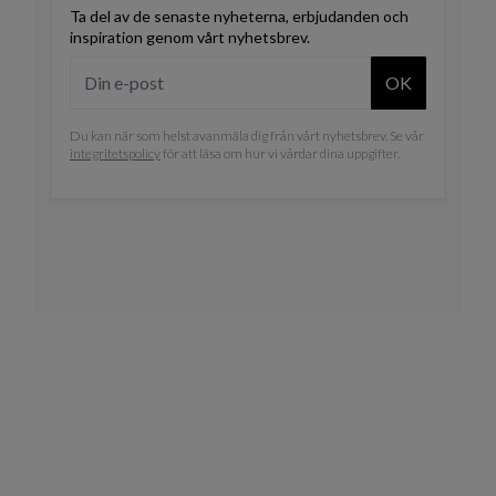
Ta del av de senaste nyheterna, erbjudanden och
inspiration genom vårt nyhetsbrev.
OK
Du kan när som helst avanmäla dig från vårt nyhetsbrev. Se vår
integritetspolicy
för att läsa om hur vi vårdar dina uppgifter.