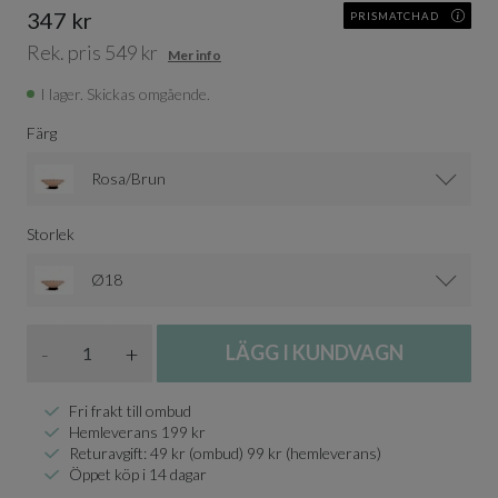
347 kr
PRISMATCHAD
Rek. pris 549 kr
Mer info
I lager. Skickas omgående.
Färg
Rosa/Brun
Storlek
Ø18
Antal
-
+
LÄGG I KUNDVAGN
Fri frakt till ombud
Hemleverans 199 kr
Returavgift: 49 kr (ombud) 99 kr (hemleverans)
Öppet köp i 14 dagar