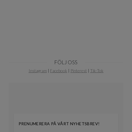
Item
1
of
10
FÖLJ OSS
Instagram
|
Facebook
|
Pinterest
|
Tik-Tok
PRENUMERERA PÅ VÅRT NYHETSBREV!