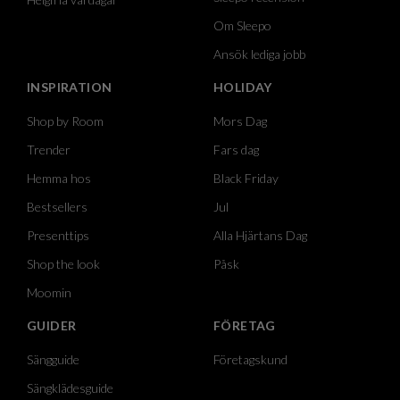
Om Sleepo
Ansök lediga jobb
INSPIRATION
HOLIDAY
Shop by Room
Mors Dag
Trender
Fars dag
Hemma hos
Black Friday
Bestsellers
Jul
Presenttips
Alla Hjärtans Dag
Shop the look
Påsk
Moomin
GUIDER
FÖRETAG
Sängguide
Företagskund
Sängklädesguide