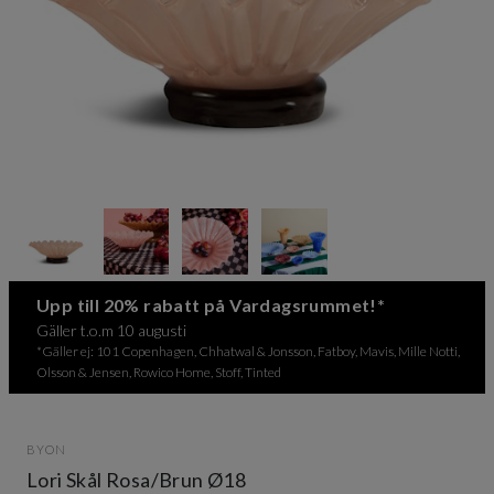
Item
1
of
4
Item
Upp till 20% rabatt på Vardagsrummet!*
1
Gäller t.o.m 10 augusti
of
*Gäller ej: 101 Copenhagen, Chhatwal & Jonsson, Fatboy, Mavis, Mille Notti,
4
Olsson & Jensen, Rowico Home, Stoff, Tinted
BYON
Lori Skål Rosa/Brun Ø18