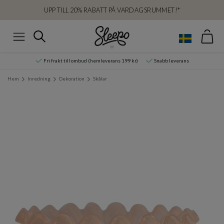
UPP TILL 20% RABATT PÅ VARDAGSRUMMET!*
Var
Sök
Meny
Fri frakt till ombud (hemleverans 199 kr)
Snabb leverans
Hem
Inredning
Dekoration
Skålar