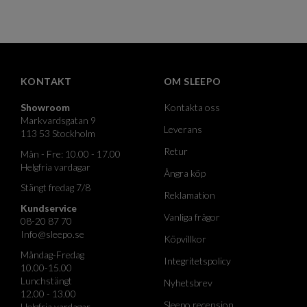
KONTAKT
OM SLEEPO
Showroom
Kontakta oss
Markvardsgatan 9
Leverans
113 53 Stockholm
Retur
Mån - Fre: 10.00 - 17.00
Helgfria vardagar
Ångra köp
Stängt fredag 7/8
Reklamation
Kundservice
Vanliga frågor
08-20 87 70
Info@sleepo.se
Köpvillkor
Måndag-Fredag
Integritetspolicy
10.00-15.00
Lunchstängt
Nyhetsbrev
12.00 - 13.00
Sleepo recension
Helgfria vardagar