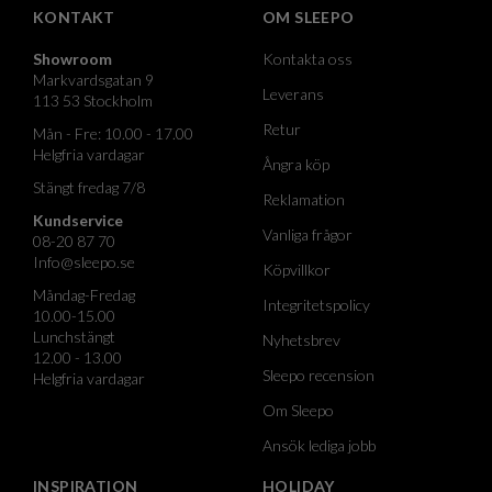
KONTAKT
OM SLEEPO
Showroom
Kontakta oss
Markvardsgatan 9
Leverans
113 53 Stockholm
Retur
Mån - Fre: 10.00 - 17.00
Helgfria vardagar
Ångra köp
Stängt fredag 7/8
Reklamation
Kundservice
Vanliga frågor
08-20 87 70
Info@sleepo.se
Köpvillkor
Måndag-Fredag
Integritetspolicy
10.00-15.00
Lunchstängt
Nyhetsbrev
12.00 - 13.00
Sleepo recension
Helgfria vardagar
Om Sleepo
Ansök lediga jobb
INSPIRATION
HOLIDAY