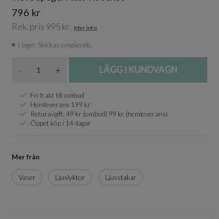
796 kr
Rek. pris 995 kr
Mer info
I lager. Skickas omgående.
Antal
-
+
LÄGG I KUNDVAGN
Fri frakt till ombud
Hemleverans 199 kr
Returavgift: 49 kr (ombud) 99 kr (hemleverans)
Öppet köp i 14 dagar
Mer från
Vaser
Ljuslyktor
Ljusstakar