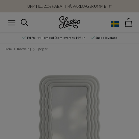
UPP TILL 20% RABATT PÅ VARDAGSRUMMET!*
Var
Sök
Meny
Fri frakt till ombud (hemleverans 199 kr)
Snabb leverans
Hem
Inredning
Speglar