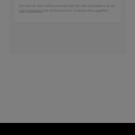
Du kan när som helst avanmäla dig från vårt nyhetsbrev. Se vår
integritetspolicy
för att läsa om hur vi vårdar dina uppgifter.