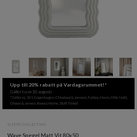
Item
1
of
8
Item
Upp till 20% rabatt på Vardagsrummet!*
1
Gäller t.o.m 10 augusti
of
*Gäller ej: 101 Copenhagen, Chhatwal & Jonsson, Fatboy, Mavis, Mille Notti,
8
Olsson & Jensen, Rowico Home, Stoff, Tinted
SLEEPO COLLECTION
Wave Spegel Matt Vit 80x50