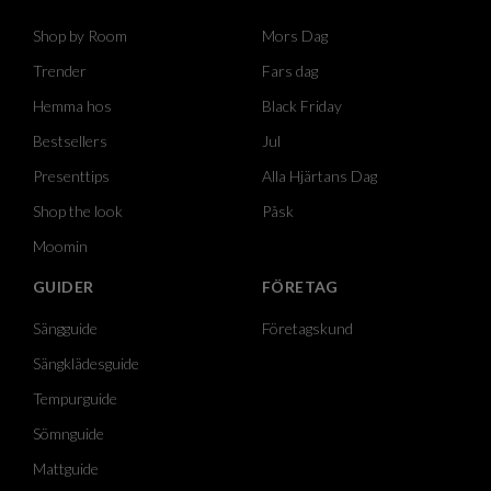
Shop by Room
Mors Dag
Trender
Fars dag
Hemma hos
Black Friday
Bestsellers
Jul
Presenttips
Alla Hjärtans Dag
Shop the look
Påsk
Moomin
GUIDER
FÖRETAG
Sängguide
Företagskund
Sängklädesguide
Tempurguide
Sömnguide
Mattguide