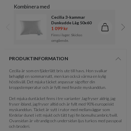
Kombinera med
Cecilia 3-kammar
Dunkudde Låg 50x60
1 099 kr
Lägg i kund
Föregående
Näst
Finns i lager. Skickas
omgående.
Item
1
PRODUKTINFORMATION
of
Visa/d
3
Cecilia är som en fjäderlätt bris ute till havs. Hon svalkar
behagligt en sommarnatt, men kan också värma en kylig
höstkväll. Det mjuka täcket anpassar sig efter din
kroppstemperatur och är fyllt med finaste myskanddun.
Det mjuka duntäcket finns i tre varianter Jag fryser aldrig, jag
fryser ibland, jag fryser alltid och är fyllt med 90% europeiskt
myskanddun. Täcket är sytt i rutor med mellanväggar som
fördelar dunet i ett mjukt och tätt tyg i fin bomullscambric/twill.
Ovansidan är vitrandig och undersidan ljus turkos med passpoal
och broderi.