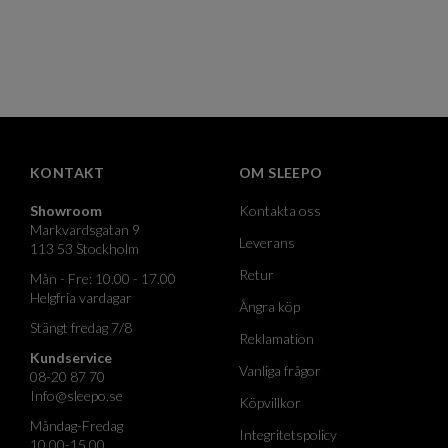
KONTAKT
OM SLEEPO
Showroom
Kontakta oss
Markvardsgatan 9
Leverans
113 53 Stockholm
Retur
Mån - Fre: 10.00 - 17.00
Helgfria vardagar
Ångra köp
Stängt fredag 7/8
Reklamation
Kundservice
Vanliga frågor
08-20 87 70
Info@sleepo.se
Köpvillkor
Måndag-Fredag
Integritetspolicy
10.00-15.00