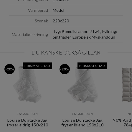
Värmegrad
Medel
Storlek
220x220
Tyg: Bomullscambric/Twill, Fyllning:
Materialbeskrivning
Småfjäder, Europeisk Myskanddun
DU KANSKE OCKSÅ GILLAR
PRISMATCHAD
PRISMATCHAD
-20%
-20%
ENGMO DUN
ENGMO DUN
NO
Louise Duntäcke Jag
Louise Duntäcke Jag
90% And 
fryser aldrig 150x210
fryser ibland 150x210
784