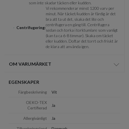
som inte skadar täcken eller kudden.
Vi rekommenderar minst 1200 varv per
minut. När täcket/kudden är färdig är det
bra att ta ut det, skaka det lite och
centrifugera en gång till. Centrifugera
Centrifugering:
sedan och torka i torktumlare som vanligt
(kan ta ca 6-8 timmar). Skaka om täcket
eller kudden. Doftar det torrt och friskt är
de klara att använda igen.
OM VARUMÄRKET
Visa/d
EGENSKAPER
Färgbeskrivning
Vit
OEKO-TEX
Ja
Certifierad
Allergivänligt
Ja
Tillverkningsland
Danmark