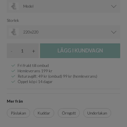
Medel
Storlek
220x220
Antal
-
+
LÄGG I KUNDVAGN
Fri frakt till ombud
Hemleverans 199 kr
Returavgift: 49 kr (ombud) 99 kr (hemleverans)
Öppet köp i 14 dagar
Mer från
Påslakan
Kuddar
Örngott
Underlakan