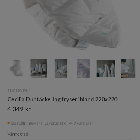
Item
1
of
8
Item
1
ENGMO DUN
of
Cecilia Duntäcke Jag fryser ibland 220x220
8
4 349 kr
Beställningsvara. Leveranstid : 4-9 vardagar
Värmegrad