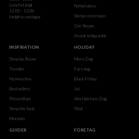
Lunchstängt
Nyhetsbrev
12.00 - 13.00
Sleepo recension
Helgfria vardagar
Om Sleepo
Ansök lediga jobb
INSPIRATION
HOLIDAY
Shop by Room
Mors Dag
Trender
Fars dag
Hemma hos
Black Friday
Bestsellers
Jul
Presenttips
Alla Hjärtans Dag
Shop the look
Påsk
Moomin
GUIDER
FÖRETAG