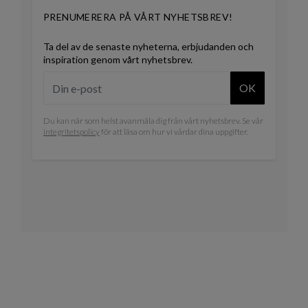
PRENUMERERA PÅ VÅRT NYHETSBREV!
Ta del av de senaste nyheterna, erbjudanden och
inspiration genom vårt nyhetsbrev.
OK
Du kan när som helst avanmäla dig från vårt nyhetsbrev. Se vår
integritetspolicy
för att läsa om hur vi vårdar dina uppgifter.