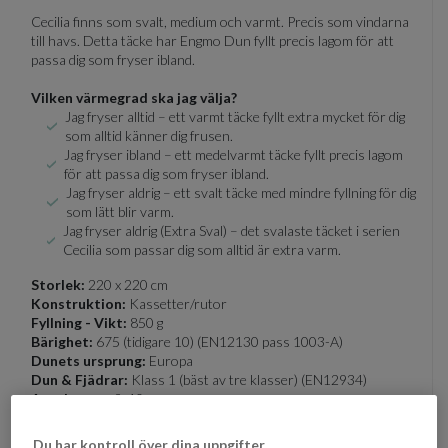
Cecilia finns som svalt, medium och varmt. Precis som vindarna
till havs. Detta täcke har Engmo Dun fyllt precis lagom för att
passa dig som fryser ibland.
Vilken värmegrad ska jag välja?
Jag fryser alltid – ett varmt täcke fyllt extra mycket för dig
som alltid känner dig frusen.
Jag fryser ibland – ett medelvarmt täcke fyllt precis lagom
för att passa dig som fryser ibland.
Jag fryser aldrig – ett svalt täcke med mindre fyllning för dig
som lätt blir varm.
Jag fryser aldrig (Extra Sval) – det svalaste täcket i serien
Cecilia som passar dig som alltid är extra varm.
Storlek:
220 x 220 cm
Konstruktion:
Kassetter/rutor
Fyllning - Vikt:
850 g
Bärighet:
675 (tidigare 10) (EN12130 pass 1003-A)
Dunets ursprung:
Europa
Dun & Fjädrar:
Klass 1 (bäst av tre klasser) (EN12934)
Antal rutor:
9x10
NE värde:
NE60/60
TC värde:
Ränder: TC310 - Slät: TC280
Du har kontroll över dina uppgifter