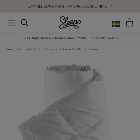
UPP TILL 20% RABATT PÅ VARDAGSRUMMET!*
Var
Sök
Meny
Fri frakt till ombud (hemleverans 199 kr)
Snabb leverans
Hem
Hemtextil
Sängkläder
Täcken & Kuddar
Täcken