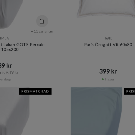
+ 11 varianter
IMLA
HØIE
t Lakan GOTS Percale
Paris Örngott Vit 60x80
 105x200
9 kr​​
399 kr​​
is 849 kr​​
vardagar
I lager
PRISMATCHAD
PRI