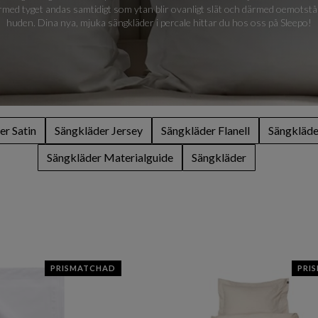
ärmed tyget andas samtidigt som ytan blir ovanligt slät och därmed oemotstå
huden. Dina nya, mjuka sängkläder i percale hittar du hos oss på Sleepo!
er Satin
Sängkläder Jersey
Sängkläder Flanell
Sängkläde
Sängkläder Materialguide
Sängkläder
PRISMATCHAD
PRI