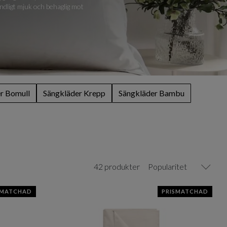
ndligt mjuk och behaglig mot
r Bomull
Sängkläder Krepp
Sängkläder Bambu
42 produkter
Popularitet
SMATCHAD
PRISMATCHAD