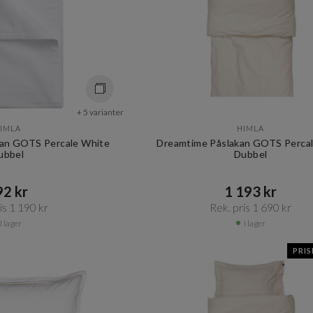
+ 5 varianter
IMLA
HIMLA
an GOTS Percale White
Dreamtime Påslakan GOTS Perca
ubbel
Dubbel
2 kr​​
1 193 kr​​
s 1 190 kr​​
Rek. pris 1 690 kr​​
I lager
I lager
PRI