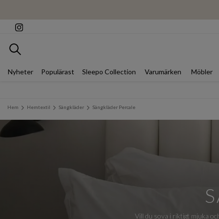
Sök
Nyheter
Populärast
Sleepo Collection
Varumärken
Möbler
Hem
Hemtextil
Sängkläder
Sängkläder Percale
S
Vill du sova i riktigt mjuka o