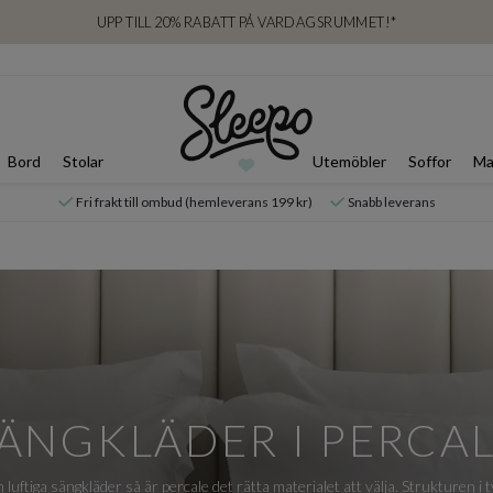
UPP TILL 20% RABATT PÅ VARDAGSRUMMET!*
Bord
Stolar
Utemöbler
Soffor
Ma
Fri frakt till ombud (hemleverans 199 kr)
Snabb leverans
ÄNGKLÄDER I PERCA
ch luftiga sängkläder så är percale det rätta materialet att välja. Strukturen i