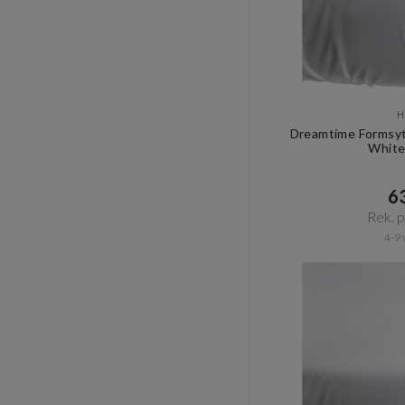
H
Dreamtime Formsyt
White
63
Rek. pr
4-9 