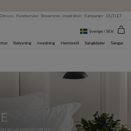
Om oss
Kundservice
Showroom
Inspiration
Kampanjer
OUTLET
Var
Sverige / SEK
ttor
Belysning
Inredning
Hemtextil
Sängkläder
Sängar
LE
 tyget ger utrymme för luft och