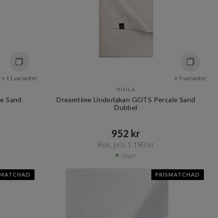
+ 11 varianter
+ 5 varianter
HIMLA
le Sand
Dreamtime Underlakan GOTS Percale Sand
Dubbel
952 kr​​
Rek. pris 1 190 kr​​
I lager
SMATCHAD
PRISMATCHAD