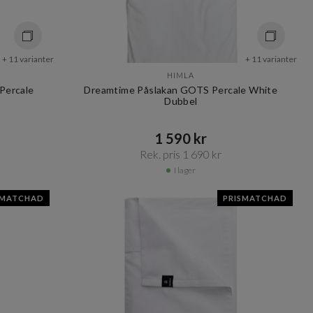
+ 11 varianter
+ 11 varianter
HIMLA
Percale
Dreamtime Påslakan GOTS Percale White
Dubbel
1 590 kr​​
Rek. pris 1 690 kr​​
I lager
SMATCHAD
PRISMATCHAD