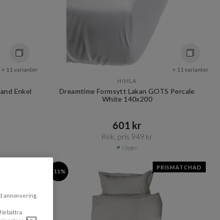
+ 11 varianter
+ 11 varianter
HIMLA
and Enkel
Dreamtime Formsytt Lakan GOTS Percale
White 140x200
601 kr​​
Rek. pris 949 kr​​
I lager
SMATCHAD
PRISMATCHAD
-11%
ad annonsering.
 förbättra