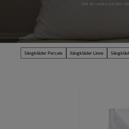
fukt att vandra och låter d
Sängkläder Percale
Sängkläder Linne
Sängkläd