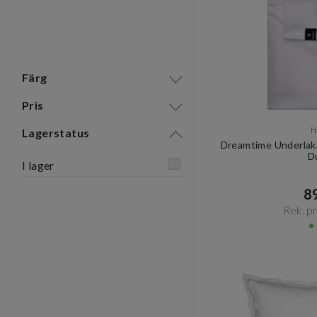
Färg
Pris
H
Lagerstatus
Dreamtime Underlak
D
I lager
89
Rek. pri