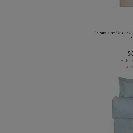
H
Dreamtime Underla
E
53
Rek. pr
4-9 