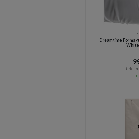
H
Dreamtime Formsyt
White
99
Rek. pri