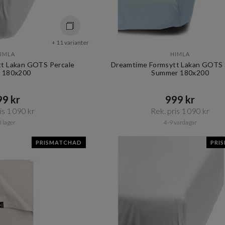
+ 11 varianter
IMLA
HIMLA
t Lakan GOTS Percale
Dreamtime Formsytt Lakan GOTS 
 180x200
Summer 180x200
9 kr​​
999 kr​​
s 1 090 kr​​
Rek. pris 1 090 kr​​
I lager
4-9 vardagar
PRISMATCHAD
PRI