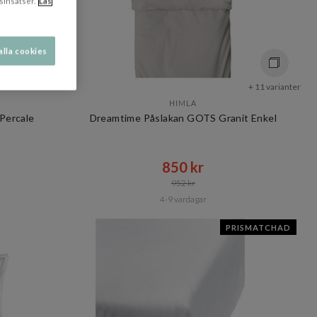
sinsatser.
Läs
alla cookies
+ 11 varianter
+ 11 varianter
HIMLA
Percale
Dreamtime Påslakan GOTS Granit Enkel
850 kr​​
952 kr​​
4-9 vardagar
PRISMATCHAD