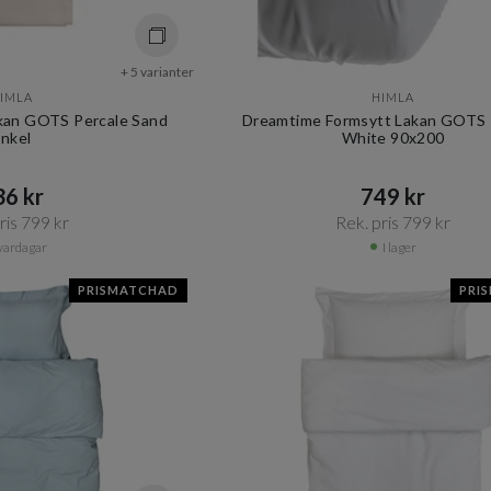
+ 5 varianter
IMLA
HIMLA
kan GOTS Percale Sand
Dreamtime Formsytt Lakan GOTS 
nkel
White 90x200
6 kr​​
749 kr​​
is 799 kr​​
Rek. pris 799 kr​​
vardagar
I lager
PRISMATCHAD
PRI