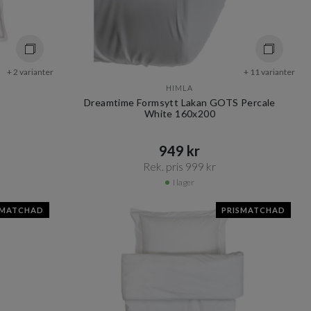
+ 2 varianter
+ 11 varianter
HIMLA
Dreamtime Formsytt Lakan GOTS Percale
White 160x200
949 kr​​
Rek. pris 999 kr​​
I lager
SMATCHAD
PRISMATCHAD