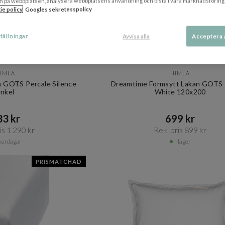
n på webbplatsen, analysera webbplatsens användning och bistå i våra marknadsföring
ie policy
Googles sekretesspolicy
tällningar
Avvisa alla
Acceptera 
+ 11 varianter
IMLA
HIMLA
 GOTS Percale Silence
Dreamtime Formsytt Lakan GOTS 
nkel
White 120x200
3 kr​​
699 kr​​
s 1 290 kr​​
Rek. pris 899 kr​​
vardagar
I lager
PRISMATCHAD