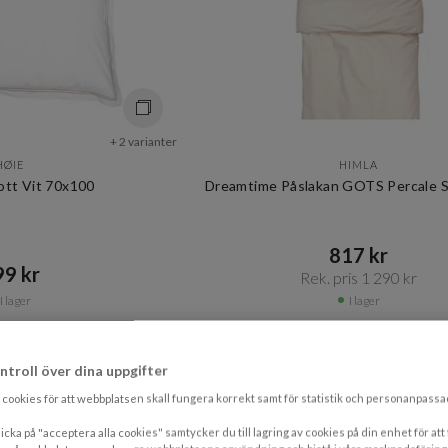
+ 2 varianter
HØIE
HIMLA
ott Vit 70x100
Dreamtime Påslakan GOTS Percale S
817 kr​​
9 kr​​
Rek. pris 1 290 kr​​
I lager
I lager
PRISMATCHAD
PRI
ntroll över dina uppgifter
cookies för att webbplatsen skall fungera korrekt samt för statistik och personanpass
icka på "acceptera alla cookies" samtycker du till lagring av cookies på din enhet för att