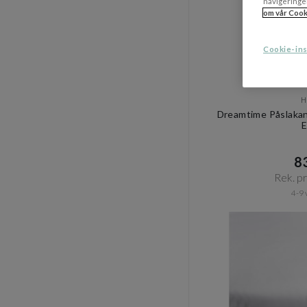
navigeringe
om vår Cook
Cookie-ins
H
Dreamtime Påslakan
E
83
Rek. pri
4-9 