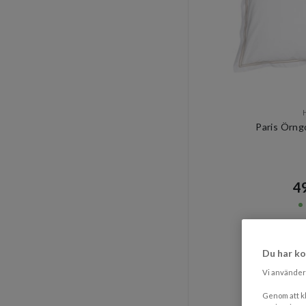
Paris Örng
49
Du har ko
Vi använder 
Genom att kl