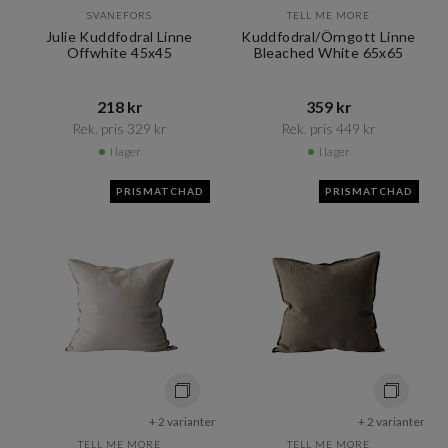
SVANEFORS
TELL ME MORE
Julie Kuddfodral Linne
Kuddfodral/Örngott Linne
Offwhite 45x45
Bleached White 65x65
218 kr​​
359 kr​​
Rek. pris 329 kr​​
Rek. pris 449 kr​​
I lager
I lager
PRISMATCHAD
PRISMATCHAD
+ 2 varianter
+ 2 varianter
TELL ME MORE
TELL ME MORE