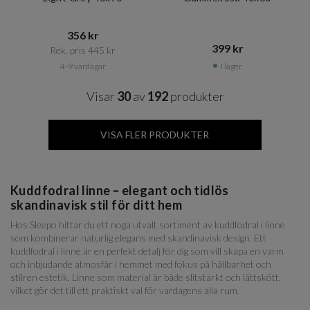
356 kr​​
399 kr​​
Rek. pris 445 kr​​
4-9 vardagar
I lager
Visar
30
av
192
produkter
VISA FLER PRODUKTER
Kuddfodral linne – elegant och tidlös
skandinavisk stil för ditt hem
Hos Sleepo hittar du ett noga utvalt sortiment av kuddfodral i linne
som kombinerar naturlig elegans med skandinavisk design. Ett
kuddfodral i linne är en perfekt detalj för dig som vill skapa en varm
och inbjudande atmosfär i hemmet med fokus på hållbarhet och
stilren estetik. Linne som material är både slitstarkt och lättskött,
vilket gör det till ett praktiskt val för vardagens alla rum.