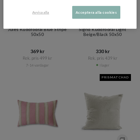
Avvisa alla
Acceptera alla cookies
TELL ME MORE
BROSTE COPENHAGEN
Jules Kuddfodral Blue Stripe
Sigrid Kuddfodral Light
50x50
Beige/Black 50x50
369 kr​​
330 kr​​
Rek. pris 499 kr​​
Rek. pris 439 kr​​
7-14 vardagar
I lager
PRISMATCHAD