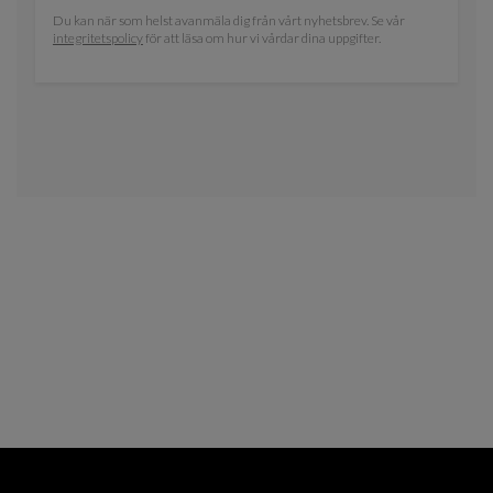
Du kan när som helst avanmäla dig från vårt nyhetsbrev. Se vår
integritetspolicy
för att läsa om hur vi vårdar dina uppgifter.