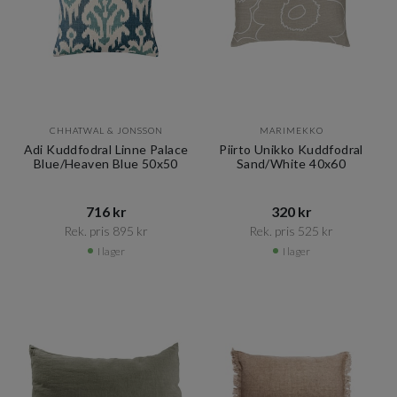
CHHATWAL & JONSSON
MARIMEKKO
Adi Kuddfodral Linne Palace
Piirto Unikko Kuddfodral
Blue/Heaven Blue 50x50
Sand/White 40x60
716 kr​​
320 kr​​
Rek. pris 895 kr​​
Rek. pris 525 kr​​
I lager
I lager