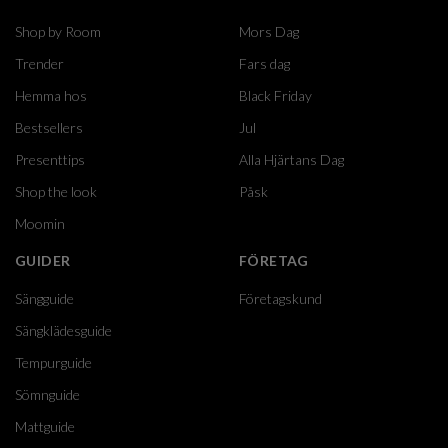
Shop by Room
Mors Dag
Trender
Fars dag
Hemma hos
Black Friday
Bestsellers
Jul
Presenttips
Alla Hjärtans Dag
Shop the look
Påsk
Moomin
GUIDER
FÖRETAG
Sängguide
Företagskund
Sängklädesguide
Tempurguide
Sömnguide
Mattguide