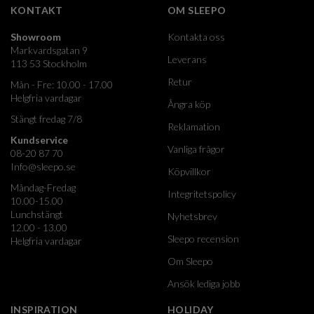
KONTAKT
OM SLEEPO
Showroom
Kontakta oss
Markvardsgatan 9
Leverans
113 53 Stockholm
Retur
Mån - Fre: 10.00 - 17.00
Helgfria vardagar
Ångra köp
Stängt fredag 7/8
Reklamation
Kundservice
Vanliga frågor
08-20 87 70
Info@sleepo.se
Köpvillkor
Måndag-Fredag
Integritetspolicy
10.00-15.00
Lunchstängt
Nyhetsbrev
12.00 - 13.00
Sleepo recension
Helgfria vardagar
Om Sleepo
Ansök lediga jobb
INSPIRATION
HOLIDAY