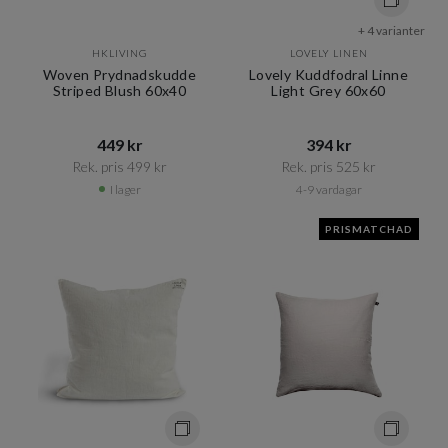
+ 4 varianter
HKLIVING
LOVELY LINEN
Woven Prydnadskudde
Lovely Kuddfodral Linne
Striped Blush 60x40
Light Grey 60x60
449 kr​​
394 kr​​
Rek. pris 499 kr​​
Rek. pris 525 kr​​
I lager
4-9 vardagar
PRISMATCHAD