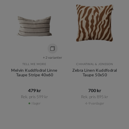
+ 2 varianter
TELL ME MORE
CHHATWAL & JONSSON
Melvin Kuddfodral Linne
Zebra Linen Kuddfodral
Taupe Stripe 40x60
Taupe 50x50
479 kr​​
700 kr​​
Rek. pris 599 kr​​
Rek. pris 895 kr​​
I lager
4-9 vardagar