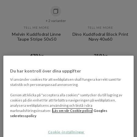
+ 2 varianter
TELL ME MORE
TELL ME MORE
Melvin Kuddfodral Linne
Dino Kuddfodral Block Print
Taupe Stripe 50x50
Navy 40x60
479 kr​​
319 kr​​
Rek. pris 599 kr​​
Rek. pris 399 kr​​
I lager
I lager
Du har kontroll över dina uppgifter
Vi använder cookies för att webbplatsen skall fungera korrekt samt för
PRISMATCHAD
PRISMATCHAD
statistik och personanpassad annonsering.
Genom att klicka på "acceptera alla cookies" samtycker du till lagring av
cookies på din enhet för att förbättra navigeringen på webbplatsen,
analysera webbplatsens användning och bistå i våra
marknadsföringsinsatser.
Läs om vår Cookie policy
Googles
sekretesspolicy
Cookie-inställningar