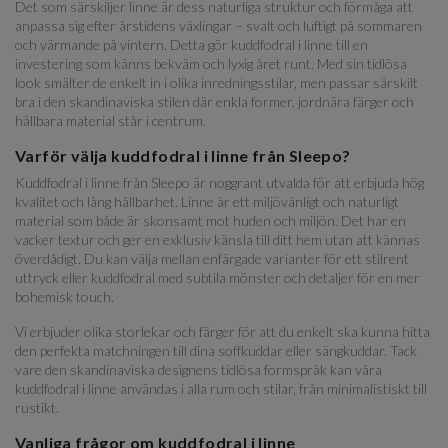
Det som särskiljer linne är dess naturliga struktur och förmåga att
anpassa sig efter årstidens växlingar – svalt och luftigt på sommaren
och värmande på vintern. Detta gör kuddfodral i linne till en
investering som känns bekväm och lyxig året runt. Med sin tidlösa
look smälter de enkelt in i olika inredningsstilar, men passar särskilt
bra i den skandinaviska stilen där enkla former, jordnära färger och
hållbara material står i centrum.
Varför välja kuddfodral i linne från Sleepo?
Kuddfodral i linne från Sleepo är noggrant utvalda för att erbjuda hög
kvalitet och lång hållbarhet. Linne är ett miljövänligt och naturligt
material som både är skonsamt mot huden och miljön. Det har en
vacker textur och ger en exklusiv känsla till ditt hem utan att kännas
överdådigt. Du kan välja mellan enfärgade varianter för ett stilrent
uttryck eller kuddfodral med subtila mönster och detaljer för en mer
bohemisk touch.
Vi erbjuder olika storlekar och färger för att du enkelt ska kunna hitta
den perfekta matchningen till dina soffkuddar eller sängkuddar. Tack
vare den skandinaviska designens tidlösa formspråk kan våra
kuddfodral i linne användas i alla rum och stilar, från minimalistiskt till
rustikt.
Vanliga frågor om kuddfodral i linne