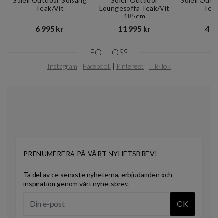
Soleil Outdoor Solsäng
Soleil Outdoor
Soleil Outd
Teak/Vit
Loungesoffa Teak/Vit
Tea
185cm
6 995 kr​​
11 995 kr​​
4 99
Item
FÖLJ OSS
1
of
Instagram
|
Facebook
|
Pinterest
|
Tik-Tok
11
PRENUMERERA PÅ VÅRT NYHETSBREV!
Ta del av de senaste nyheterna, erbjudanden och
inspiration genom vårt nyhetsbrev.
OK