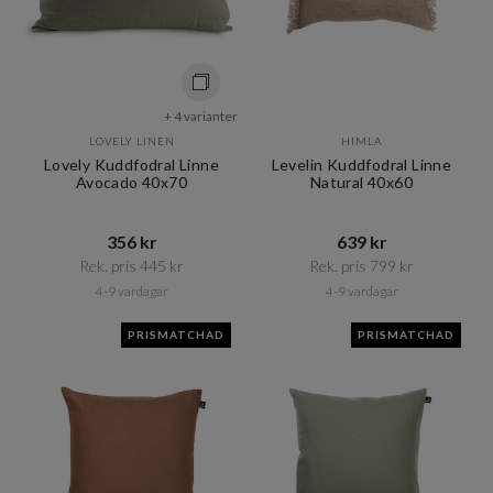
+ 4 varianter
LOVELY LINEN
HIMLA
Lovely Kuddfodral Linne
Levelin Kuddfodral Linne
Avocado 40x70
Natural 40x60
356 kr​​
639 kr​​
Rek. pris 445 kr​​
Rek. pris 799 kr​​
4-9 vardagar
4-9 vardagar
PRISMATCHAD
PRISMATCHAD