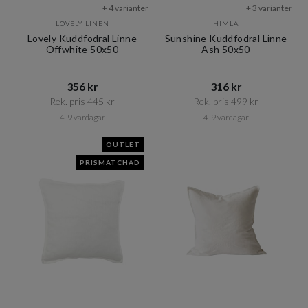
+ 4 varianter
+ 3 varianter
LOVELY LINEN
HIMLA
Lovely Kuddfodral Linne
Sunshine Kuddfodral Linne
Offwhite 50x50
Ash 50x50
356 kr​​
316 kr​​
Rek. pris 445 kr​​
Rek. pris 499 kr​​
4-9 vardagar
4-9 vardagar
OUTLET
PRISMATCHAD