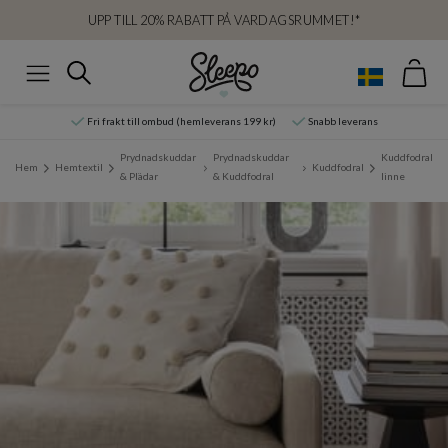
UPP TILL 20% RABATT PÅ VARDAGSRUMMET!*
Var
Sök
Meny
Fri frakt till ombud (hemleverans 199 kr)
Snabb leverans
Prydnadskuddar
Prydnadskuddar
Kuddfodral
Hem
Hemtextil
Kuddfodral
& Plädar
& Kuddfodral
linne