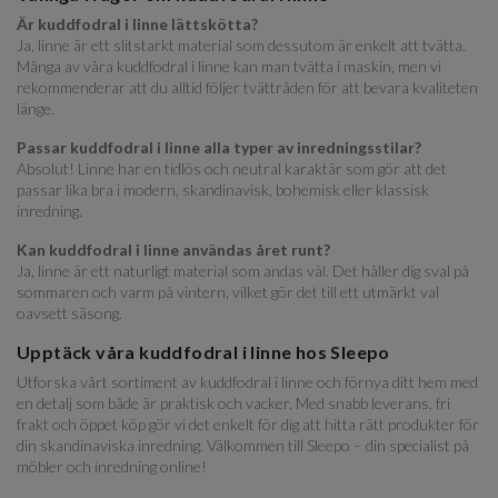
Är kuddfodral i linne lättskötta?
Ja, linne är ett slitstarkt material som dessutom är enkelt att tvätta.
Många av våra kuddfodral i linne kan man tvätta i maskin, men vi
rekommenderar att du alltid följer tvättråden för att bevara kvaliteten
länge.
Passar kuddfodral i linne alla typer av inredningsstilar?
Absolut! Linne har en tidlös och neutral karaktär som gör att det
passar lika bra i modern, skandinavisk, bohemisk eller klassisk
inredning.
Kan kuddfodral i linne användas året runt?
Ja, linne är ett naturligt material som andas väl. Det håller dig sval på
sommaren och varm på vintern, vilket gör det till ett utmärkt val
oavsett säsong.
Upptäck våra kuddfodral i linne hos Sleepo
Utforska vårt sortiment av kuddfodral i linne och förnya ditt hem med
en detalj som både är praktisk och vacker. Med snabb leverans, fri
frakt och öppet köp gör vi det enkelt för dig att hitta rätt produkter för
din skandinaviska inredning. Välkommen till Sleepo – din specialist på
möbler och inredning online!