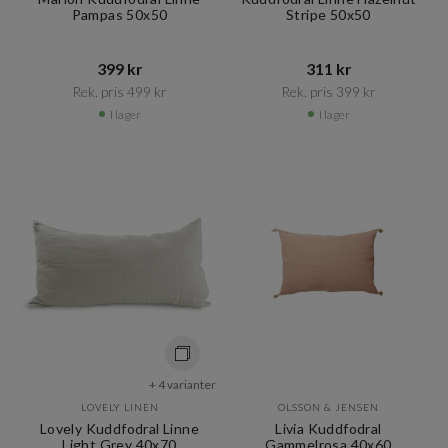
Pampas 50x50
Stripe 50x50
399 kr​​
311 kr​​
Rek. pris 499 kr​​
Rek. pris 399 kr​​
I lager
I lager
+ 4 varianter
LOVELY LINEN
OLSSON & JENSEN
Lovely Kuddfodral Linne
Livia Kuddfodral
Light Grey 40x70
Gammelrosa 40x60