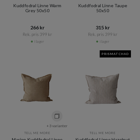
Kuddfodral Linne Warm
Kuddfodral Linne Taupe
Grey 50x50
50x50
266 kr​​
315 kr​​
Rek. pris 399 kr​​
Rek. pris 399 kr​​
I lager
I lager
PRISMATCHAD
+ 3 varianter
TELL ME MORE
TELL ME MORE
Marion Kuddfodral Linne
Kuddfodral Linne Hazelnut