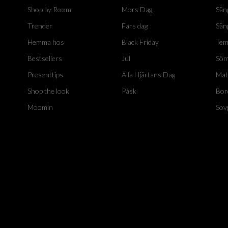
Shop by Room
Mors Dag
Sän
Trender
Fars dag
Sän
Hemma hos
Black Friday
Tem
Bestsellers
Jul
Söm
Presenttips
Alla Hjärtans Dag
Mat
Shop the look
Påsk
Bor
Moomin
Sov