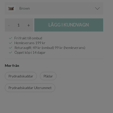
Brown
Antal
-
+
LÄGG I KUNDVAGN
Fri frakt till ombud
Hemleverans 199 kr
Returavgift: 49 kr (ombud) 99 kr (hemleverans)
Öppet köp i 14 dagar
Mer från
Prydnadskuddar
Plädar
Prydnadskuddar Uterummet