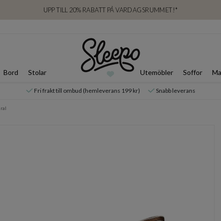
UPP TILL 20% RABATT PÅ VARDAGSRUMMET!*
Bord
Stolar
Utemöbler
Soffor
Ma
Fri frakt till ombud (hemleverans 199 kr)
Snabb leverans
ral