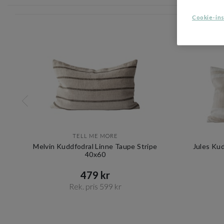
Cookie-ins
TELL ME MORE
Melvin Kuddfodral Linne Taupe Stripe
Jules Kud
40x60
479 kr​​
Rek. pris 599 kr​​
Item
1
of