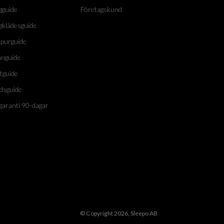
gguide
Företagskund
gklädesguide
purguide
nguide
tguide
dsguide
garanti 90-dagar
© Copyright 2026, Sleepo AB