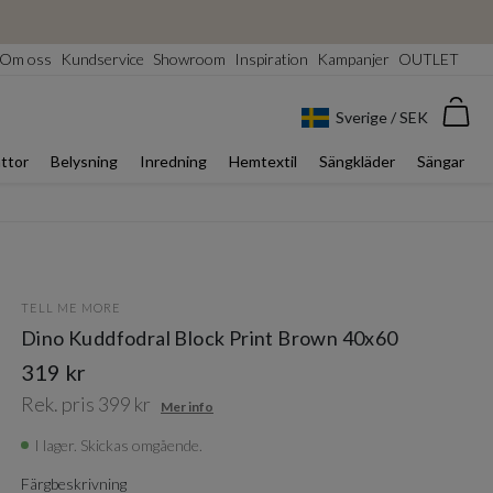
Om oss
Kundservice
Showroom
Inspiration
Kampanjer
OUTLET
Var
Sverige / SEK
ttor
Belysning
Inredning
Hemtextil
Sängkläder
Sängar
TELL ME MORE
Dino Kuddfodral Block Print Brown 40x60
319 kr
Rek. pris 399 kr
Mer info
I lager. Skickas omgående.
Färgbeskrivning