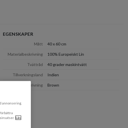
EGENSKAPER
dölj
Mått
40 x 60 cm
Materialbeskrivning
100% Europeiskt Lin
Tvättråd
40 grader maskintvätt
Tillverkningsland
Indien
Färgbeskrivning
Brown
ad annonsering.
 förbättra
sinsatser.
Läs
dölj