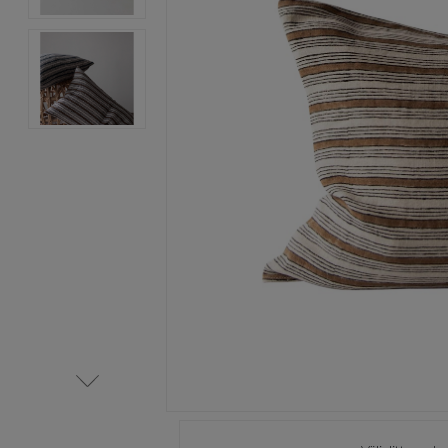
Item
1
of
3
Item
1