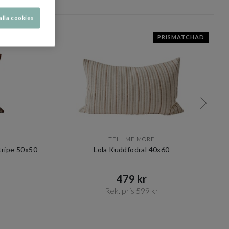
alla cookies
PRISMATCHAD
TELL ME MORE
tripe 50x50
Lola Kuddfodral 40x60
479 kr​​
Rek. pris 599 kr​​