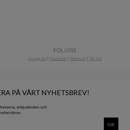
FÖLJ OSS
Instagram
|
Facebook
|
Pinterest
|
Tik-Tok
RA PÅ VÅRT NYHETSBREV!
yheterna, erbjudanden och
 nyhetsbrev.
OK