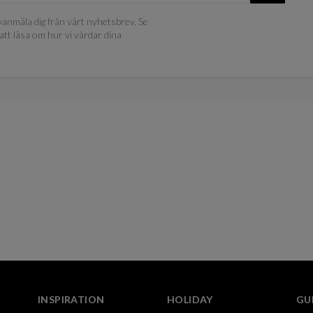
anmäla dig från vårt nyhetsbrev. Se
att läsa om hur vi vårdar dina
INSPIRATION
HOLIDAY
GU