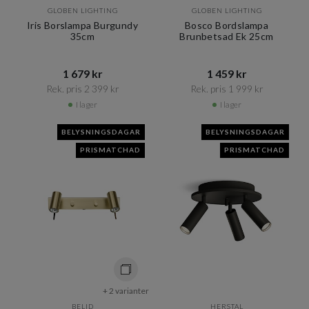
GLOBEN LIGHTING
GLOBEN LIGHTING
Iris Borslampa Burgundy
Bosco Bordslampa
35cm
Brunbetsad Ek 25cm
1 679 kr​​
1 459 kr​​
Rek. pris 2 399 kr​​
Rek. pris 1 999 kr​​
I lager
I lager
BELYSNINGSDAGAR
BELYSNINGSDAGAR
PRISMATCHAD
PRISMATCHAD
+ 2 varianter
BELID
HERSTAL