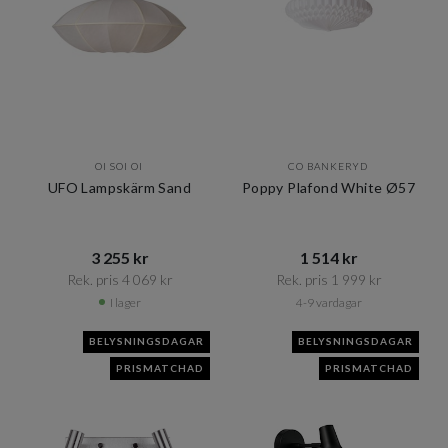
OI SOI OI
CO BANKERYD
UFO Lampskärm Sand
Poppy Plafond White Ø57
3 255 kr​​
1 514 kr​​
Rek. pris 4 069 kr​​
Rek. pris 1 999 kr​​
I lager
4-9 vardagar
BELYSNINGSDAGAR
BELYSNINGSDAGAR
PRISMATCHAD
PRISMATCHAD