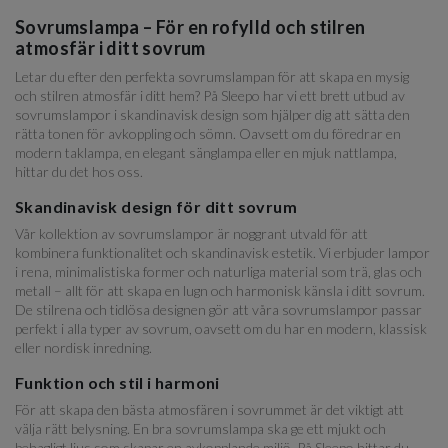
Sovrumslampa – För en rofylld och stilren
atmosfär i ditt sovrum
Letar du efter den perfekta sovrumslampan för att skapa en mysig
och stilren atmosfär i ditt hem? På Sleepo har vi ett brett utbud av
sovrumslampor i skandinavisk design som hjälper dig att sätta den
rätta tonen för avkoppling och sömn. Oavsett om du föredrar en
modern taklampa, en elegant sänglampa eller en mjuk nattlampa,
hittar du det hos oss.
Skandinavisk design för ditt sovrum
Vår kollektion av sovrumslampor är noggrant utvald för att
kombinera funktionalitet och skandinavisk estetik. Vi erbjuder lampor
i rena, minimalistiska former och naturliga material som trä, glas och
metall – allt för att skapa en lugn och harmonisk känsla i ditt sovrum.
De stilrena och tidlösa designen gör att våra sovrumslampor passar
perfekt i alla typer av sovrum, oavsett om du har en modern, klassisk
eller nordisk inredning.
Funktion och stil i harmoni
För att skapa den bästa atmosfären i sovrummet är det viktigt att
välja rätt belysning. En bra sovrumslampa ska ge ett mjukt och
behagligt ljus som skapar en avkopplande miljö. På Sleepo hittar du