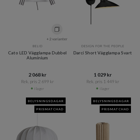
+ 2 varianter
BELID
DESIGN FOR THE PEOPLE
Cato LED Vägglampa Dubbel
Darci Short Vägglampa Svart
Aluminium
2 068 kr​​
1 029 kr​​
Rek. pris 2 699 kr​​
Rek. pris 1 449 kr​​
I lager
I lager
BELYSNINGSDAGAR
BELYSNINGSDAGAR
PRISMATCHAD
PRISMATCHAD