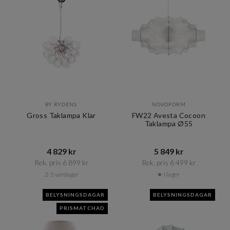
BY RYDÉNS
NOVOFORM
Gross Taklampa Klar
FW22 Avesta Cocoon
Taklampa Ø55
4 829 kr​​
5 849 kr​​
Rek. pris 6 899 kr​​
Rek. pris 6 499 kr​​
2-5 vardagar
I lager
BELYSNINGSDAGAR
BELYSNINGSDAGAR
PRISMATCHAD