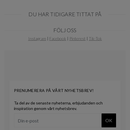
DU HAR TIDIGARE TITTAT PÅ
Item
FÖLJ OSS
1
of
Instagram
|
Facebook
|
Pinterest
|
Tik-Tok
0
PRENUMERERA PÅ VÅRT NYHETSBREV!
Ta del av de senaste nyheterna, erbjudanden och
inspiration genom vårt nyhetsbrev.
OK