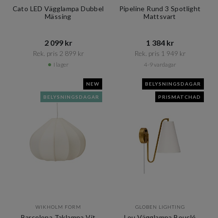
Cato LED Vägglampa Dubbel
Pipeline Rund 3 Spotlight
Mässing
Mattsvart
2 099 kr​​
1 384 kr​​
Rek. pris 2 899 kr​​
Rek. pris 1 949 kr​​
I lager
4-9 vardagar
NEW
BELYSNINGSDAGAR
BELYSNINGSDAGAR
PRISMATCHAD
WIKHOLM FORM
GLOBEN LIGHTING
Barcelona Taklampa Vit
Lou Vägglampa Bouclé