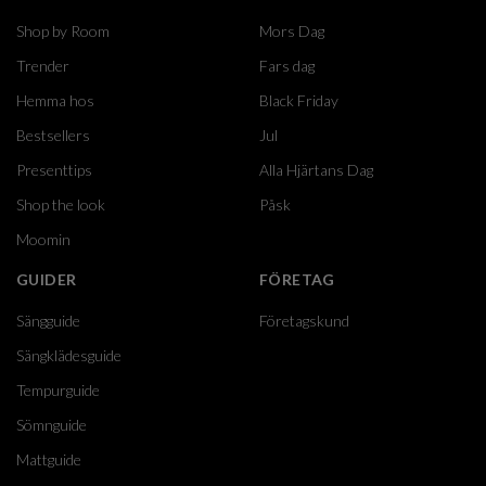
Shop by Room
Mors Dag
Trender
Fars dag
Hemma hos
Black Friday
Bestsellers
Jul
Presenttips
Alla Hjärtans Dag
Shop the look
Påsk
Moomin
GUIDER
FÖRETAG
Sängguide
Företagskund
Sängklädesguide
Tempurguide
Sömnguide
Mattguide