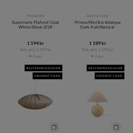
FRANDSEN
WATT & VEKE
Supernate Plafond Opal
Prisma Mini Bordslampa
White/Black Ø28
Dark Ash/Natural
1 594 kr​​
1 189 kr​​
Rek. pris 2 299 kr​​
Rek. pris 1 699 kr​​
I lager
I lager
BELYSNINGSDAGAR
BELYSNINGSDAGAR
PRISMATCHAD
PRISMATCHAD