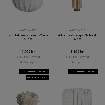
WATT & VEKE
WATT & VEKE
Boll Taklampa Linen White
Alba Bordslampa Natural
65cm
37cm
2 299 kr​​
1 189 kr​​
Rek. pris 3 299 kr​​
Rek. pris 1 699 kr​​
4-9 vardagar
I lager
BELYSNINGSDAGAR
BELYSNINGSDAGAR
PRISMATCHAD