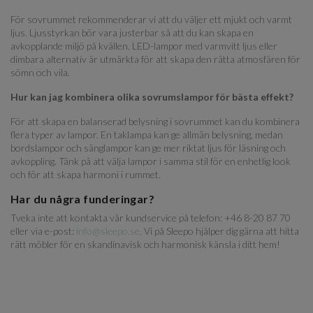
För sovrummet rekommenderar vi att du väljer ett mjukt och varmt
ljus. Ljusstyrkan bör vara justerbar så att du kan skapa en
avkopplande miljö på kvällen. LED-lampor med varmvitt ljus eller
dimbara alternativ är utmärkta för att skapa den rätta atmosfären för
sömn och vila.
Hur kan jag kombinera olika sovrumslampor för bästa effekt?
För att skapa en balanserad belysning i sovrummet kan du kombinera
flera typer av lampor. En taklampa kan ge allmän belysning, medan
bordslampor och sänglampor kan ge mer riktat ljus för läsning och
avkoppling. Tänk på att välja lampor i samma stil för en enhetlig look
och för att skapa harmoni i rummet.
Har du några funderingar?
Tveka inte att kontakta vår kundservice på telefon: +46 8-20 87 70
eller via e-post:
info@sleepo.se
. Vi på Sleepo hjälper dig gärna att hitta
rätt möbler för en skandinavisk och harmonisk känsla i ditt hem!