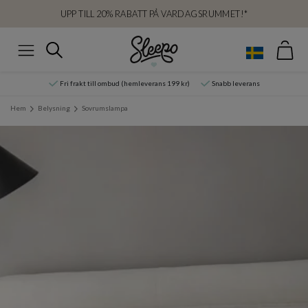
UPP TILL 20% RABATT PÅ VARDAGSRUMMET!*
Var
Sök
Meny
Fri frakt till ombud (hemleverans 199 kr)
Snabb leverans
Hem
Belysning
Sovrumslampa