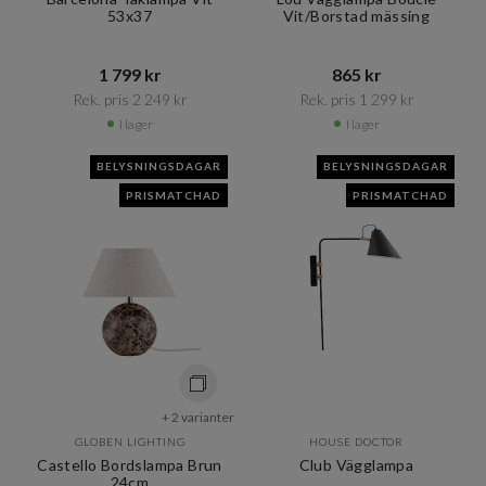
53x37
Vit/Borstad mässing
1 799 kr​​
865 kr​​
Rek. pris 2 249 kr​​
Rek. pris 1 299 kr​​
I lager
I lager
BELYSNINGSDAGAR
BELYSNINGSDAGAR
PRISMATCHAD
PRISMATCHAD
+ 2 varianter
GLOBEN LIGHTING
HOUSE DOCTOR
Castello Bordslampa Brun
Club Vägglampa
24cm