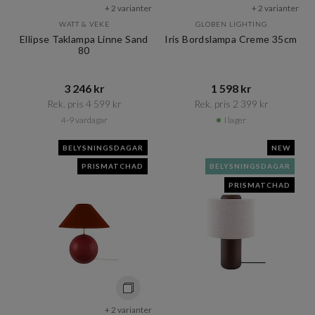
+ 2 varianter
+ 2 varianter
WATT & VEKE
GLOBEN LIGHTING
Ellipse Taklampa Linne Sand
Iris Bordslampa Creme 35cm
80
3 246 kr​​
1 598 kr​​
Rek. pris 4 599 kr​​
Rek. pris 2 399 kr​​
4-9 vardagar
I lager
BELYSNINGSDAGAR
NEW
PRISMATCHAD
BELYSNINGSDAGAR
PRISMATCHAD
+ 2 varianter