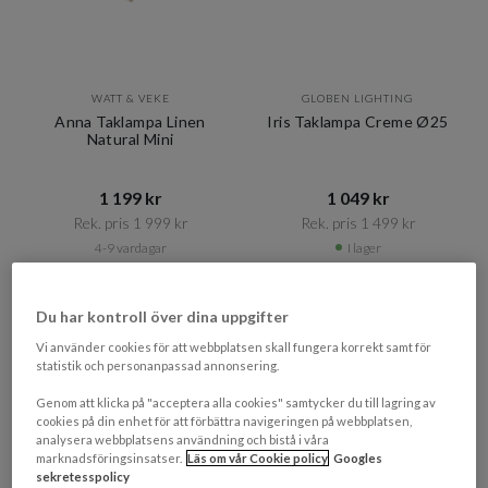
WATT & VEKE
GLOBEN LIGHTING
Anna Taklampa Linen
Iris Taklampa Creme Ø25
Natural Mini
1 199 kr​​
1 049 kr​​
Rek. pris 1 999 kr​​
Rek. pris 1 499 kr​​
4-9 vardagar
I lager
NEW
BELYSNINGSDAGAR
Du har kontroll över dina uppgifter
BELYSNINGSDAGAR
PRISMATCHAD
Vi använder cookies för att webbplatsen skall fungera korrekt samt för
statistik och personanpassad annonsering.
Genom att klicka på "acceptera alla cookies" samtycker du till lagring av
cookies på din enhet för att förbättra navigeringen på webbplatsen,
analysera webbplatsens användning och bistå i våra
marknadsföringsinsatser.
Läs om vår Cookie policy
Googles
sekretesspolicy