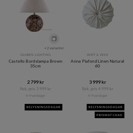
+ 2 varianter
GLOBEN LIGHTING
WATT & VEKE
Castello Bordslampa Brown
Anna Plafond Linen Natural
35cm
60
2 799 kr​​
3 999 kr​​
Rek. pris 3 999 kr​​
Rek. pris 4 999 kr​​
4-9 vardagar
4-9 vardagar
BELYSNINGSDAGAR
BELYSNINGSDAGAR
PRISMATCHAD