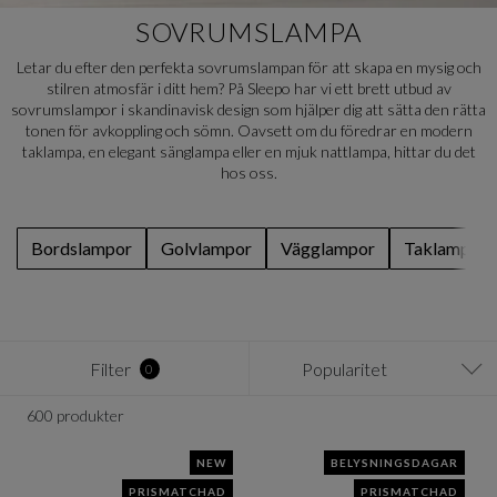
SOVRUMSLAMPA
Letar du efter den perfekta sovrumslampan för att skapa en mysig och
stilren atmosfär i ditt hem? På Sleepo har vi ett brett utbud av
sovrumslampor i skandinavisk design som hjälper dig att sätta den rätta
tonen för avkoppling och sömn. Oavsett om du föredrar en modern
taklampa, en elegant sänglampa eller en mjuk nattlampa, hittar du det
hos oss.
Bordslampor
Golvlampor
Vägglampor
Taklampor
Filter
Popularitet
0
600 produkter
NEW
BELYSNINGSDAGAR
PRISMATCHAD
PRISMATCHAD