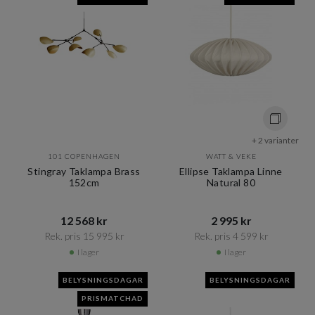
+ 2 varianter
101 COPENHAGEN
WATT & VEKE
Stingray Taklampa Brass
Ellipse Taklampa Linne
152cm
Natural 80
12 568 kr​​
2 995 kr​​
Rek. pris 15 995 kr​​
Rek. pris 4 599 kr​​
I lager
I lager
BELYSNINGSDAGAR
BELYSNINGSDAGAR
PRISMATCHAD