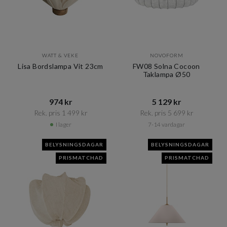
WATT & VEKE
NOVOFORM
Lisa Bordslampa Vit 23cm
FW08 Solna Cocoon
Taklampa Ø50
974 kr​​
5 129 kr​​
Rek. pris 1 499 kr​​
Rek. pris 5 699 kr​​
I lager
7-14 vardagar
BELYSNINGSDAGAR
BELYSNINGSDAGAR
PRISMATCHAD
PRISMATCHAD