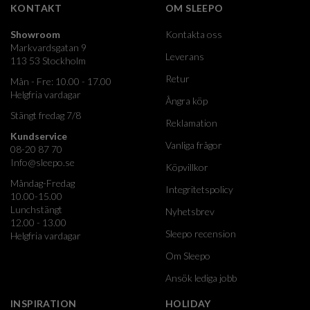
KONTAKT
OM SLEEPO
Showroom
Kontakta oss
Markvardsgatan 9
Leverans
113 53 Stockholm
Retur
Mån - Fre: 10.00 - 17.00
Helgfria vardagar
Ångra köp
Stängt fredag 7/8
Reklamation
Kundservice
Vanliga frågor
08-20 87 70
Info@sleepo.se
Köpvillkor
Måndag-Fredag
Integritetspolicy
10.00-15.00
Lunchstängt
Nyhetsbrev
12.00 - 13.00
Sleepo recension
Helgfria vardagar
Om Sleepo
Ansök lediga jobb
INSPIRATION
HOLIDAY