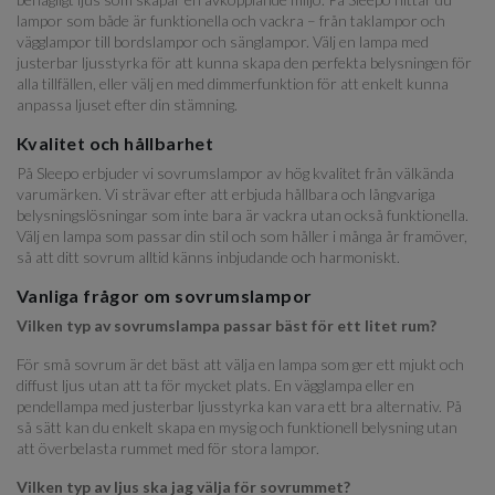
lampor som både är funktionella och vackra – från taklampor och
vägglampor till bordslampor och sänglampor. Välj en lampa med
justerbar ljusstyrka för att kunna skapa den perfekta belysningen för
alla tillfällen, eller välj en med dimmerfunktion för att enkelt kunna
anpassa ljuset efter din stämning.
Kvalitet och hållbarhet
På Sleepo erbjuder vi sovrumslampor av hög kvalitet från välkända
varumärken. Vi strävar efter att erbjuda hållbara och långvariga
belysningslösningar som inte bara är vackra utan också funktionella.
Välj en lampa som passar din stil och som håller i många år framöver,
så att ditt sovrum alltid känns inbjudande och harmoniskt.
Vanliga frågor om sovrumslampor
Vilken typ av sovrumslampa passar bäst för ett litet rum?
För små sovrum är det bäst att välja en lampa som ger ett mjukt och
diffust ljus utan att ta för mycket plats. En vägglampa eller en
pendellampa med justerbar ljusstyrka kan vara ett bra alternativ. På
så sätt kan du enkelt skapa en mysig och funktionell belysning utan
att överbelasta rummet med för stora lampor.
Vilken typ av ljus ska jag välja för sovrummet?