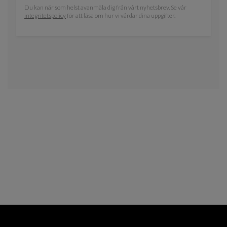
Du kan när som helst avanmäla dig från vårt nyhetsbrev. Se vår
integritetspolicy
för att läsa om hur vi vårdar dina uppgifter.