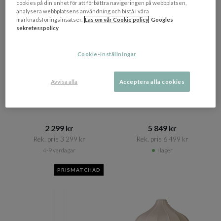
cookies på din enhet för att förbättra navigeringen på webbplatsen,
analysera webbplatsens användning och bistå i våra
marknadsföringsinsatser.
Läs om vår Cookie policy
Googles
sekretesspolicy
Cookie-inställningar
Avvisa alla
Acceptera alla cookies
WATT & VEKE
NOVOFORM
Boll Taklampa Linen White
FW22 Avesta Cocoon
65cm
Taklampa Ø55
2 299 kr​​
5 849 kr​​
Rek. pris 3 299 kr​​
Rek. pris 6 499 kr​​
4-9 vardagar
I lager
PRISMATCHAD