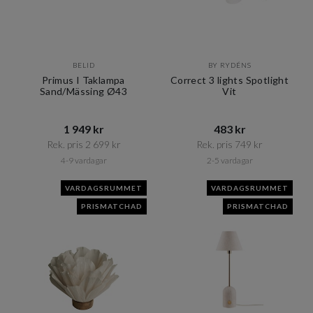
BELID
BY RYDÉNS
Primus I Taklampa
Correct 3 lights Spotlight
Sand/Mässing Ø43
Vit
1 949 kr​​
483 kr​​
Rek. pris 2 699 kr​​
Rek. pris 749 kr​​
4-9 vardagar
2-5 vardagar
VARDAGSRUMMET
VARDAGSRUMMET
PRISMATCHAD
PRISMATCHAD