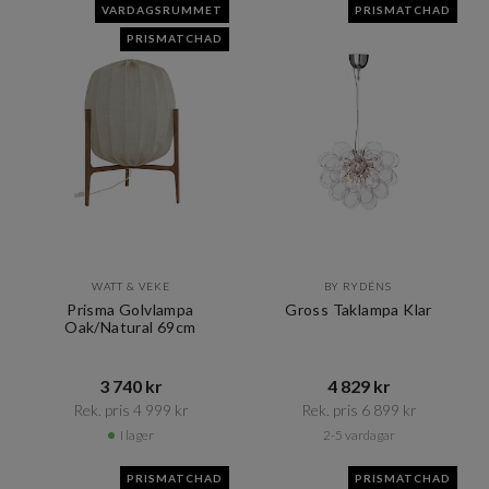
VARDAGSRUMMET
PRISMATCHAD
PRISMATCHAD
WATT & VEKE
BY RYDÉNS
Prisma Golvlampa
Gross Taklampa Klar
Oak/Natural 69cm
3 740 kr​​
4 829 kr​​
Rek. pris 4 999 kr​​
Rek. pris 6 899 kr​​
I lager
2-5 vardagar
PRISMATCHAD
PRISMATCHAD