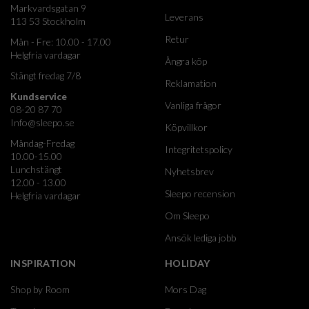
Markvardsgatan 9
Leverans
113 53 Stockholm
Retur
Mån - Fre: 10.00 - 17.00
Helgfria vardagar
Ångra köp
Stängt fredag 7/8
Reklamation
Kundservice
Vanliga frågor
08-20 87 70
Info@sleepo.se
Köpvillkor
Måndag-Fredag
Integritetspolicy
10.00-15.00
Lunchstängt
Nyhetsbrev
12.00 - 13.00
Sleepo recension
Helgfria vardagar
Om Sleepo
Ansök lediga jobb
INSPIRATION
HOLIDAY
Shop by Room
Mors Dag