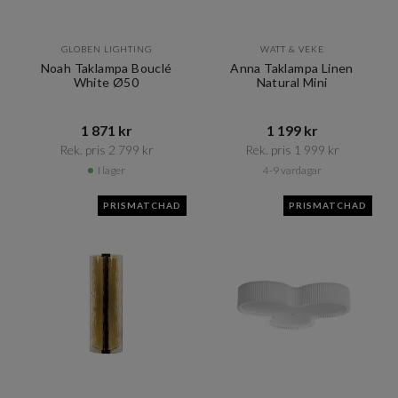
GLOBEN LIGHTING
WATT & VEKE
Noah Taklampa Bouclé
Anna Taklampa Linen
White Ø50
Natural Mini
1 871 kr​​
1 199 kr​​
Rek. pris 2 799 kr​​
Rek. pris 1 999 kr​​
I lager
4-9 vardagar
PRISMATCHAD
PRISMATCHAD