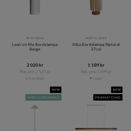
BY RYDÉNS
WATT & VEKE
Lean on Me Bordslampa
Alba Bordslampa Natural
Beige
37cm
2 020 kr​​
1 189 kr​​
Rek. pris 2 525 kr​​
Rek. pris 1 699 kr​​
2-5 vardagar
I lager
NEW
NEW
VARDAGSRUMMET
PRISMATCHAD