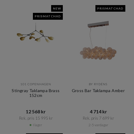
NEW
PRISMATCHAD
PRISMATCHAD
101 COPENHAGEN
BY RYDÉNS
Stingray Taklampa Brass
Gross Bar Taklampa Amber
152cm
12 568 kr​​
4 714 kr​​
Rek. pris 15 995 kr​​
Rek. pris 7 699 kr​​
I lager
2-5 vardagar