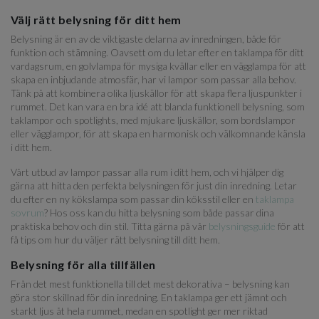
Välj rätt belysning för ditt hem
Belysning är en av de viktigaste delarna av inredningen, både för
funktion och stämning. Oavsett om du letar efter en taklampa för ditt
vardagsrum, en golvlampa för mysiga kvällar eller en vägglampa för att
skapa en inbjudande atmosfär, har vi lampor som passar alla behov.
Tänk på att kombinera olika ljuskällor för att skapa flera ljuspunkter i
rummet. Det kan vara en bra idé att blanda funktionell belysning, som
taklampor och spotlights, med mjukare ljuskällor, som bordslampor
eller vägglampor, för att skapa en harmonisk och välkomnande känsla
i ditt hem.
Vårt utbud av lampor passar alla rum i ditt hem, och vi hjälper dig
gärna att hitta den perfekta belysningen för just din inredning. Letar
du efter en ny kökslampa som passar din köksstil eller en
taklampa
sovrum
? Hos oss kan du hitta belysning som både passar dina
praktiska behov och din stil. Titta gärna på vår
belysningsguide
för att
få tips om hur du väljer rätt belysning till ditt hem.
Belysning för alla tillfällen
Från det mest funktionella till det mest dekorativa – belysning kan
göra stor skillnad för din inredning. En taklampa ger ett jämnt och
starkt ljus åt hela rummet, medan en spotlight ger mer riktad