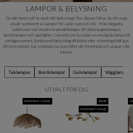
LAMPOR & BELYSNING
Ge ditt hem nytt liv med rätt belysning! Hos Sleepo hittar du ett noga
utvalt sortiment av lampor för varje rum och stil – från eleganta
takkronor och moderna pendellampor till stilrena golvlampor,
bordslampor och spotlights. Oavsett om du söker en mysig läslampa till
vardagsrummet, funktionell belysning till köket eller stämningsfullt ljus
till sovrummet, har vi lamporna som lyfter din inredning och skapar rätt
känsla.
Taklampor
Bordslampor
Golvlampor
Vägglampor
UTVALT FÖR DIG
PRISMATCHAD
NEW
V
PRISMATCHAD