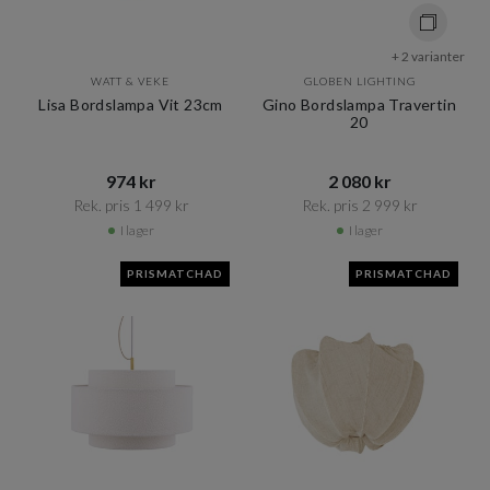
+ 2 varianter
WATT & VEKE
GLOBEN LIGHTING
Lisa Bordslampa Vit 23cm
Gino Bordslampa Travertin
20
974 kr​​
2 080 kr​​
Rek. pris 1 499 kr​​
Rek. pris 2 999 kr​​
I lager
I lager
PRISMATCHAD
PRISMATCHAD