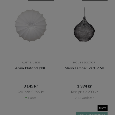
WATT & VEKE
HOUSE DOCTOR
Anna Plafond Ø80
Mesh Lampa Svart Ø60
3 145 kr​​
1 394 kr​​
Rek. pris 5 299 kr​​
Rek. pris 2 200 kr​​
I lager
7-14 vardagar
NEW
VARDAGSRUMMET