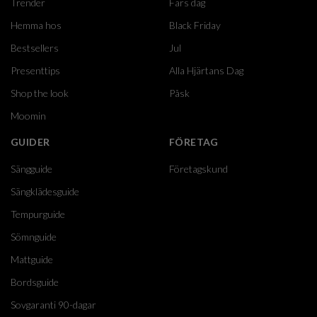
Trender
Fars dag
Hemma hos
Black Friday
Bestsellers
Jul
Presenttips
Alla Hjärtans Dag
Shop the look
Påsk
Moomin
GUIDER
FÖRETAG
Sängguide
Företagskund
Sängklädesguide
Tempurguide
Sömnguide
Mattguide
Bordsguide
Sovgaranti 90-dagar