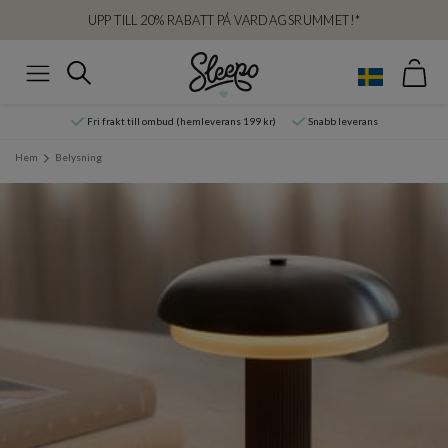
UPP TILL 20% RABATT PÅ VARDAGSRUMMET!*
Var
Sök
Meny
Fri frakt till ombud (hemleverans 199 kr)
Snabb leverans
Hem
Belysning