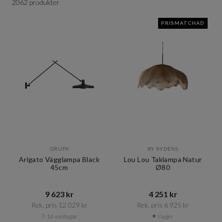
2062 produkter
PRISMATCHAD
GRUPA
BY RYDÉNS
Arigato Vägglampa Black
Lou Lou Taklampa Natur
45cm
Ø80
9 623 kr​​
4 251 kr​​
Rek. pris 12 029 kr​​
Rek. pris 6 925 kr​​
7-14 vardagar
I lager