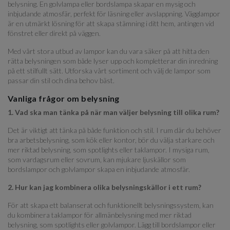
belysning. En golvlampa eller bordslampa skapar en mysig och
inbjudande atmosfär, perfekt för läsning eller avslappning. Vägglampor
är en utmärkt lösning för att skapa stämning i ditt hem, antingen vid
fönstret eller direkt på väggen.
Med vårt stora utbud av lampor kan du vara säker på att hitta den
rätta belysningen som både lyser upp och kompletterar din inredning
på ett stilfullt sätt. Utforska vårt sortiment och välj de lampor som
passar din stil och dina behov bäst.
Vanliga frågor om belysning
1. Vad ska man tänka på när man väljer belysning till olika rum?
Det är viktigt att tänka på både funktion och stil. I rum där du behöver
bra arbetsbelysning, som kök eller kontor, bör du välja starkare och
mer riktad belysning, som spotlights eller taklampor. I mysiga rum,
som vardagsrum eller sovrum, kan mjukare ljuskällor som
bordslampor och golvlampor skapa en inbjudande atmosfär.
2. Hur kan jag kombinera olika belysningskällor i ett rum?
För att skapa ett balanserat och funktionellt belysningssystem, kan
du kombinera taklampor för allmänbelysning med mer riktad
belysning, som spotlights eller golvlampor. Lägg till bordslampor eller