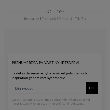
Item
FÖLJ OSS
1
of
Instagram
|
Facebook
|
Pinterest
|
Tik-Tok
0
PRENUMERERA PÅ VÅRT NYHETSBREV!
Ta del av de senaste nyheterna, erbjudanden och
inspiration genom vårt nyhetsbrev.
OK
Du kan när som helst avanmäla dig från vårt nyhetsbrev. Se vår
integritetspolicy
för att läsa om hur vi vårdar dina uppgifter.