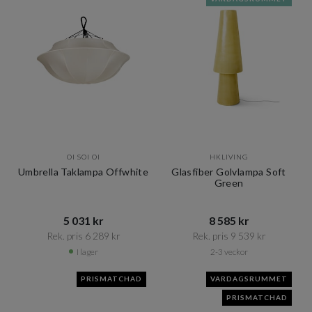
OI SOI OI
HKLIVING
Umbrella Taklampa Offwhite
Glasfiber Golvlampa Soft
Green
5 031 kr​​
8 585 kr​​
Rek. pris 6 289 kr​​
Rek. pris 9 539 kr​​
I lager
2-3 veckor
PRISMATCHAD
VARDAGSRUMMET
PRISMATCHAD