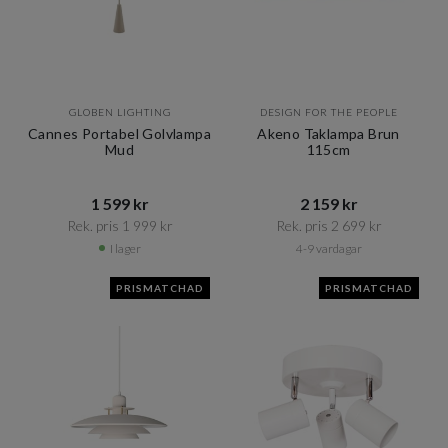
GLOBEN LIGHTING
DESIGN FOR THE PEOPLE
Cannes Portabel Golvlampa
Akeno Taklampa Brun
Mud
115cm
1 599 kr​​
2 159 kr​​
Rek. pris 1 999 kr​​
Rek. pris 2 699 kr​​
I lager
4-9 vardagar
PRISMATCHAD
PRISMATCHAD