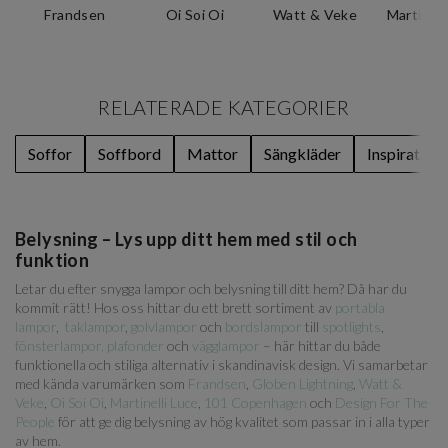
Frandsen
Oi Soi Oi
Watt & Veke
Martinell
RELATERADE KATEGORIER
Soffor
Soffbord
Mattor
Sängkläder
Inspiration
Belysning – Lys upp ditt hem med stil och
funktion
Letar du efter snygga lampor och belysning till ditt hem? Då har du
kommit rätt! Hos oss hittar du ett brett sortiment av
portabla
lampor
,
taklampor
,
golvlampor
och
bordslampor
till
spotlights
,
fönsterlampor,
plafonder
och
vägglampor
– här hittar du både
funktionella och stiliga alternativ i skandinavisk design. Vi samarbetar
med kända varumärken som
Frandsen
,
Globen Lightning
,
Watt &
Veke
,
Oi Soi Oi
,
Martinelli Luce
,
101 Copenhagen
och
Design For The
People
för att ge dig belysning av hög kvalitet som passar in i alla typer
av hem.