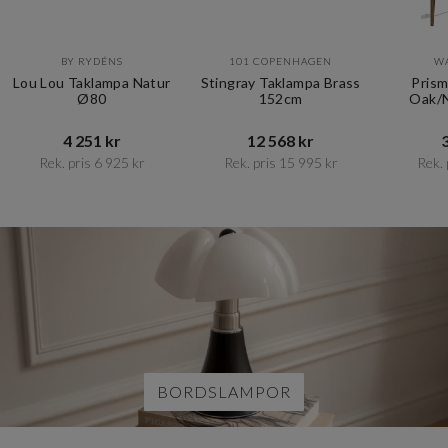
BY RYDÉNS
101 COPENHAGEN
WA
Lou Lou Taklampa Natur
Stingray Taklampa Brass
Prism
Ø80
152cm
Oak/N
4 251 kr​​
12 568 kr​​
3
Rek. pris 6 925 kr​​
Rek. pris 15 995 kr​​
Rek. 
Item
1
of
12
BORDSLAMPOR