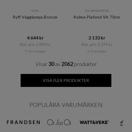
LYFA
CO BANKERYD
Ryff Vägglampa Bronze
Kolme Plafond Vit 70cm
4 644 kr​​
2 133 kr​​
Rek. pris 5 899 kr​​
Rek. pris 3 199 kr​​
7-14 vardagar
4-9 vardagar
Visar
30
av
2062
produkter
VISA FLER PRODUKTER
POPULÄRA VARUMÄRKEN