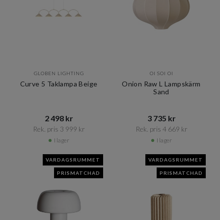
GLOBEN LIGHTING
OI SOI OI
Curve 5 Taklampa Beige
Onion Raw L Lampskärm
Sand
2 498 kr​​
3 735 kr​​
Rek. pris 3 999 kr​​
Rek. pris 4 669 kr​​
I lager
I lager
VARDAGSRUMMET
VARDAGSRUMMET
PRISMATCHAD
PRISMATCHAD