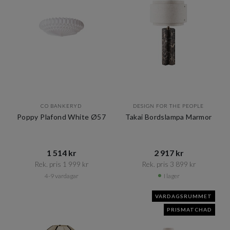
CO BANKERYD
DESIGN FOR THE PEOPLE
Poppy Plafond White Ø57
Takai Bordslampa Marmor
1 514 kr​​
2 917 kr​​
Rek. pris 1 999 kr​​
Rek. pris 3 899 kr​​
4-9 vardagar
I lager
VARDAGSRUMMET
PRISMATCHAD