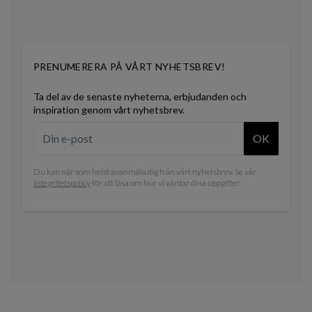
PRENUMERERA PÅ VÅRT NYHETSBREV!
Ta del av de senaste nyheterna, erbjudanden och
inspiration genom vårt nyhetsbrev.
OK
Du kan när som helst avanmäla dig från vårt nyhetsbrev. Se vår
integritetspolicy
för att läsa om hur vi vårdar dina uppgifter.