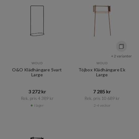
+ 2 varianter
WOUD
WOUD
O&O Klädhängare Svart
Töjbox Klädhängare Ek
Large
Large
3 272 kr​​
7 285 kr​​
Rek. pris 4 389 kr​​
Rek. pris 10 689 kr​​
I lager
2-4 veckor