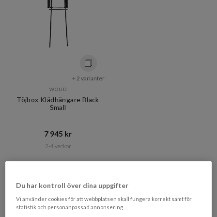
+ 2 varianter
WOUD
Töjbox Klädhängare Black
Small
7 945 kr​​
2-4 veckor
Visar
3
av
3
produkter
Du har kontroll över dina uppgifter
Vi använder cookies för att webbplatsen skall fungera korrekt samt för
statistik och personanpassad annonsering.
Woud Hallmöbel