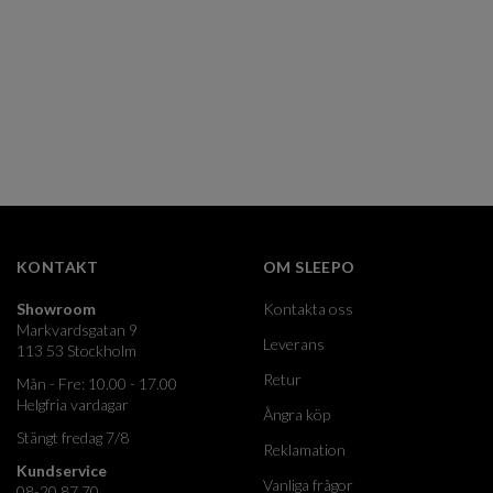
KONTAKT
OM SLEEPO
Showroom
Kontakta oss
Markvardsgatan 9
Leverans
113 53 Stockholm
Retur
Mån - Fre: 10.00 - 17.00
Helgfria vardagar
Ångra köp
Stängt fredag 7/8
Reklamation
Kundservice
Vanliga frågor
08-20 87 70