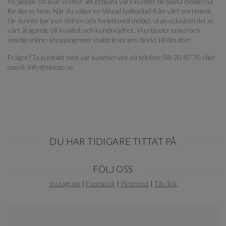
På Sleepo strävar vi efter att erbjuda våra kunder de bästa möblerna
för deras hem. När du väljer en Woud hallmöbel från vårt sortiment,
får du inte bara en stilren och funktionell möbel, utan också en del av
vårt åtagande till kvalitet och kundnöjdhet. Vi erbjuder enkel och
smidig online-shopping med snabb leverans direkt till din dörr.
Frågor? Ta kontakt med vår kundservice på telefon: 08-20 87 70 eller
epost: info@sleepo.se
DU HAR TIDIGARE TITTAT PÅ
Item
FÖLJ OSS
1
of
Instagram
|
Facebook
|
Pinterest
|
Tik-Tok
0