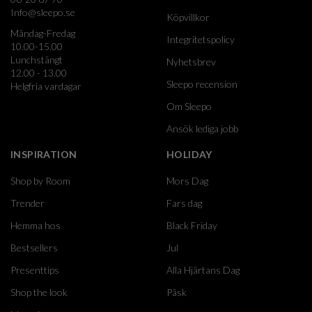
Info@sleepo.se
Köpvillkor
Måndag-Fredag
Integritetspolicy
10.00-15.00
Lunchstängt
Nyhetsbrev
12.00 - 13.00
Sleepo recension
Helgfria vardagar
Om Sleepo
Ansök lediga jobb
INSPIRATION
HOLIDAY
Shop by Room
Mors Dag
Trender
Fars dag
Hemma hos
Black Friday
Bestsellers
Jul
Presenttips
Alla Hjärtans Dag
Shop the look
Påsk