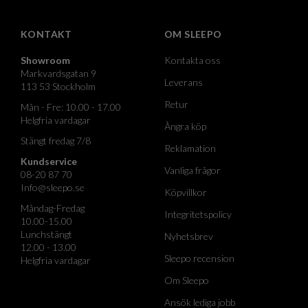
KONTAKT
OM SLEEPO
Showroom
Kontakta oss
Markvardsgatan 9
Leverans
113 53 Stockholm
Retur
Mån - Fre: 10.00 - 17.00
Helgfria vardagar
Ångra köp
Stängt fredag 7/8
Reklamation
Kundservice
Vanliga frågor
08-20 87 70
Info@sleepo.se
Köpvillkor
Måndag-Fredag
Integritetspolicy
10.00-15.00
Lunchstängt
Nyhetsbrev
12.00 - 13.00
Sleepo recension
Helgfria vardagar
Om Sleepo
Ansök lediga jobb