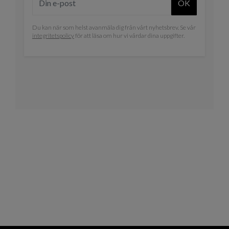
OK
Du kan när som helst avanmäla dig från vårt nyhetsbrev. Se vår
integritetspolicy
för att läsa om hur vi vårdar dina uppgifter.