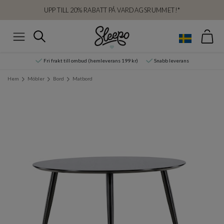
UPP TILL 20% RABATT PÅ VARDAGSRUMMET!*
Var
Sök
Meny
Fri frakt till ombud (hemleverans 199 kr)
Snabb leverans
Hem
Möbler
Bord
Matbord