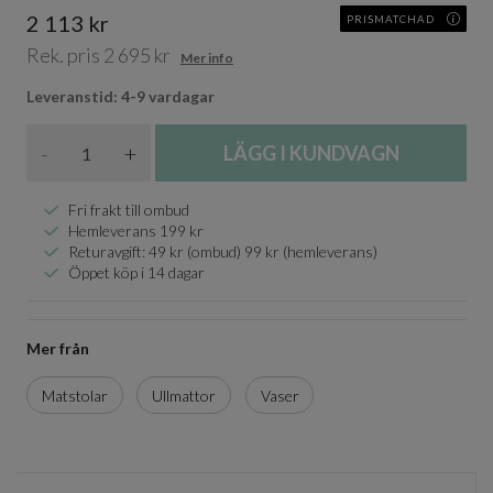
2 113 kr
PRISMATCHAD
Rek. pris 2 695 kr
Mer info
Leveranstid: 4-9 vardagar
Antal
-
+
LÄGG I KUNDVAGN
Fri frakt till ombud
Hemleverans 199 kr
Returavgift: 49 kr (ombud) 99 kr (hemleverans)
Öppet köp i 14 dagar
Mer från
Matstolar
Ullmattor
Vaser