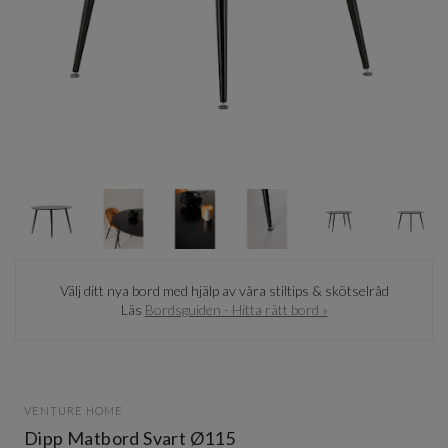
Item
1
of
8
Item
1
Välj ditt nya bord med hjälp av våra stiltips & skötselråd
of
Läs
Bordsguiden - Hitta rätt bord »
8
VENTURE HOME
Dipp Matbord Svart Ø115