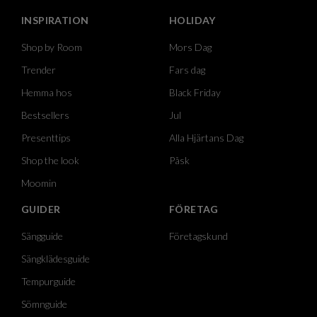
INSPIRATION
HOLIDAY
Shop by Room
Mors Dag
Trender
Fars dag
Hemma hos
Black Friday
Bestsellers
Jul
Presenttips
Alla Hjärtans Dag
Shop the look
Påsk
Moomin
GUIDER
FÖRETAG
Sängguide
Företagskund
Sängklädesguide
Tempurguide
Sömnguide