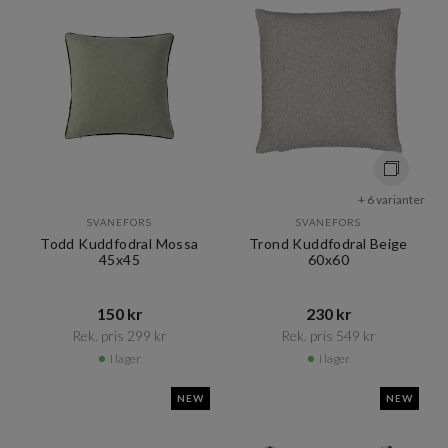
+ 6 varianter
SVANEFORS
SVANEFORS
Todd Kuddfodral Mossa
Trond Kuddfodral Beige
45x45
60x60
150 kr​​
230 kr​​
Rek. pris 299 kr​​
Rek. pris 549 kr​​
I lager
I lager
NEW
NEW