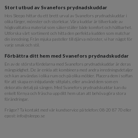
Stort utbud av Svanefors prydnadskuddar
Hos Sleepo hittar du ett brett urval av Svanefors prydnadskuddar i
olika färger, mönster och storlekar. Våra kuddar är tillverkade av
högkvalitativa material som säkerställer både komfort och hållbarhet.
Utforska vårt sortiment och hitta den perfekta kudden som matchar
din inredning. Från mjuka pasteller till djärva mönster, vi har något för
varje smak och stil.
Förbättra ditt hem med Svanefors prydnadskuddar
En av de största fördelarna med Svanefors prydnadskuddar är deras
mångsidighet. De är enkla att kombinera med andra inredningsdetaljer
och kan användas i olika rum och på olika möbler. Placera dem i soffan
för att skapa en inbjudande sittplats, eller använd dem som en
dekorativ detalj på sängen. Med Svanefors prydnadskuddar kan du
enkelt förnya och fräscha upp ditt hem utan att behöva göra stora
förändringar.
Frågor? Ta kontakt med vår kundservice på telefon: 08-20 87 70 eller
epost: info@sleepo.se