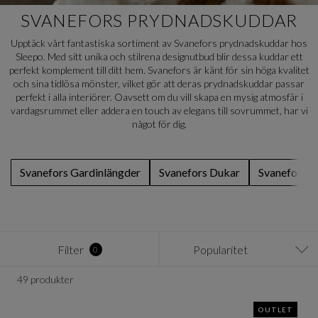
SVANEFORS PRYDNADSKUDDAR
Upptäck vårt fantastiska sortiment av Svanefors prydnadskuddar hos
Sleepo. Med sitt unika och stilrena designutbud blir dessa kuddar ett
perfekt komplement till ditt hem. Svanefors är känt för sin höga kvalitet
och sina tidlösa mönster, vilket gör att deras prydnadskuddar passar
perfekt i alla interiörer. Oavsett om du vill skapa en mysig atmosfär i
vardagsrummet eller addera en touch av elegans till sovrummet, har vi
något för dig.
Svanefors Gardinlängder
Svanefors Dukar
Svanefors U
Filter
Popularitet
0
49 produkter
OUTLET