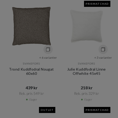
PRISMATCHAD
+ 6 varianter
+ 3 varianter
SVANEFORS
SVANEFORS
Trond Kuddfodral Nougat
Julie Kuddfodral Linne
60x60
Offwhite 45x45
439 kr​​
218 kr​​
Rek. pris 549 kr​​
Rek. pris 329 kr​​
I lager
I lager
OUTLET
PRISMATCHAD