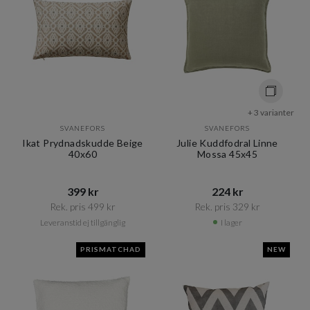
+ 3 varianter
SVANEFORS
SVANEFORS
Ikat Prydnadskudde Beige
Julie Kuddfodral Linne
40x60
Mossa 45x45
399 kr​​
224 kr​​
Rek. pris 499 kr​​
Rek. pris 329 kr​​
Leveranstid ej tillgänglig
I lager
PRISMATCHAD
NEW