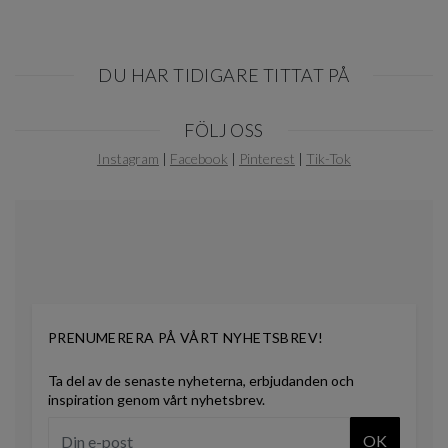
DU HAR TIDIGARE TITTAT PÅ
Item
FÖLJ OSS
1
of
Instagram
|
Facebook
|
Pinterest
|
Tik-Tok
0
PRENUMERERA PÅ VÅRT NYHETSBREV!
Ta del av de senaste nyheterna, erbjudanden och
inspiration genom vårt nyhetsbrev.
OK