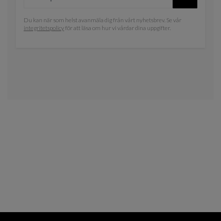
Du kan när som helst avanmäla dig från vårt nyhetsbrev. Se vår
integritetspolicy
för att läsa om hur vi vårdar dina uppgifter.