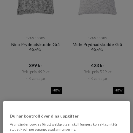
SVANEFORS
SVANEFORS
Nico Prydnadskudde Grå
Moln Prydnadskudde Grå
45x45
45x45
399 kr​​
423 kr​​
Rek. pris 499 kr​​
Rek. pris 529 kr​​
4-9 vardagar
4-9 vardagar
NEW
NEW
Du har kontroll över dina uppgifter
Vi använder cookies för att webbplatsen skall fungera korrekt samt för
statistik och personanpassad annonsering.