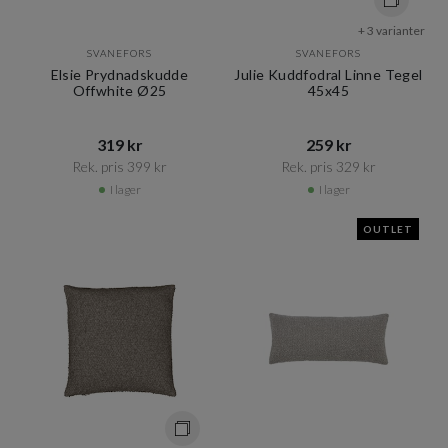
+ 3 varianter
SVANEFORS
SVANEFORS
Elsie Prydnadskudde
Julie Kuddfodral Linne Tegel
Offwhite Ø25
45x45
319 kr​​
259 kr​​
Rek. pris 399 kr​​
Rek. pris 329 kr​​
I lager
I lager
OUTLET