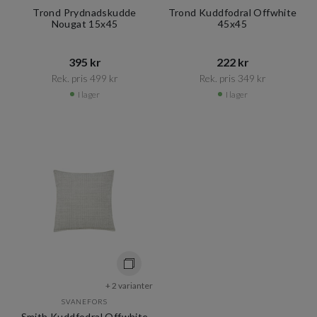
Trond Prydnadskudde
Trond Kuddfodral Offwhite
Nougat 15x45
45x45
395 kr​​
222 kr​​
Rek. pris 499 kr​​
Rek. pris 349 kr​​
I lager
I lager
+ 2 varianter
SVANEFORS
Smith Kuddfodral Offwhite