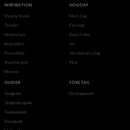
INSPIRATION
HOLIDAY
Shop by Room
Mors Dag
Trender
Fars dag
Hemma hos
Black Friday
Bestsellers
Jul
Presenttips
Alla Hjärtans Dag
Shop the look
Påsk
Moomin
GUIDER
FÖRETAG
Sängguide
Företagskund
Sängklädesguide
Tempurguide
Sömnguide