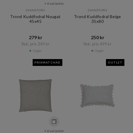
+ 6 varianter
SVANEFORS
SVANEFORS
Trond Kuddfodral Nougat
Trond Kuddfodral Beige
45x45
35x80
279 kr​​
250 kr​​
Rek. pris 349 kr​​
Rek. pris 499 kr​​
I lager
I lager
PRISMATCHAD
OUTLET
+ 6 varianter