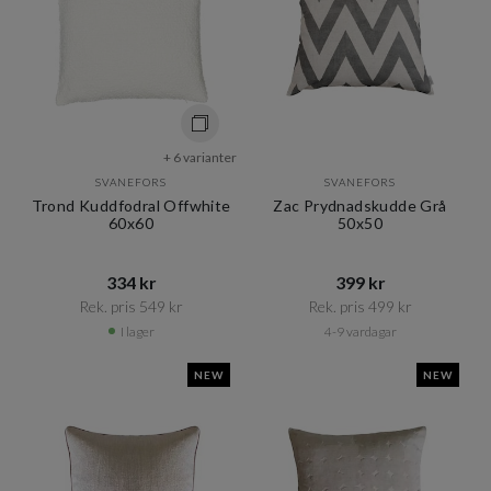
+ 6 varianter
SVANEFORS
SVANEFORS
Trond Kuddfodral Offwhite
Zac Prydnadskudde Grå
60x60
50x50
334 kr​​
399 kr​​
Rek. pris 549 kr​​
Rek. pris 499 kr​​
I lager
4-9 vardagar
NEW
NEW