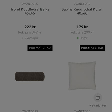
SVANEFORS
SVANEFORS
Trond Kuddfodral Beige
Sabina Kuddfodral Korall
45x45
40x60
222 kr​​
179 kr​​
Rek. pris 349 kr​​
Rek. pris 299 kr​​
4-9 vardagar
I lager
PRISMATCHAD
PRISMATCHAD
+ 6 varianter
SVANEFORS
SVANEFORS