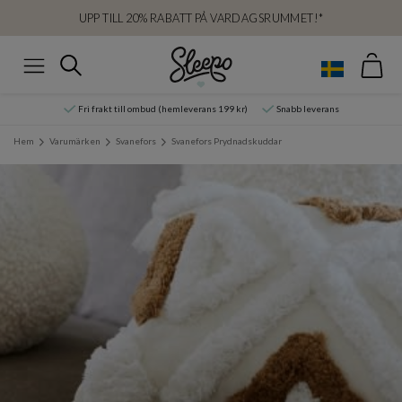
UPP TILL 20% RABATT PÅ VARDAGSRUMMET!*
Var
Sök
Meny
Fri frakt till ombud (hemleverans 199 kr)
Snabb leverans
Hem
Varumärken
Svanefors
Svanefors Prydnadskuddar