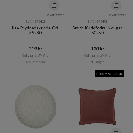
+ 2 varianter
+ 2 varianter
SVANEFORS
SVANEFORS
Ilse Prydnadskudde Grå
Smith Kuddfodral Nougat
35x80
50x50
319 kr​​
120 kr​​
Rek. pris 399 kr​​
Rek. pris 399 kr​​
4-9 vardagar
I lager
PRISMATCHAD