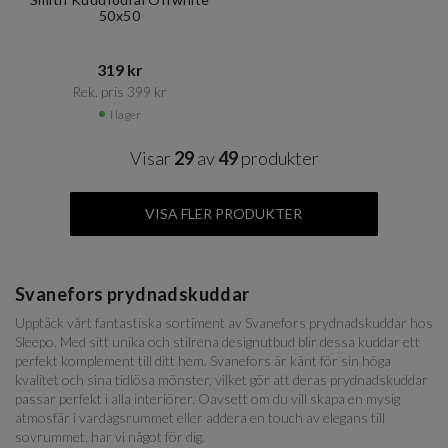
50x50
319 kr​​
Rek. pris 399 kr​​
I lager
Visar
29
av
49
produkter
VISA FLER PRODUKTER
Svanefors prydnadskuddar
Upptäck vårt fantastiska sortiment av Svanefors prydnadskuddar hos
Sleepo. Med sitt unika och stilrena designutbud blir dessa kuddar ett
perfekt komplement till ditt hem. Svanefors är känt för sin höga
kvalitet och sina tidlösa mönster, vilket gör att deras prydnadskuddar
passar perfekt i alla interiörer. Oavsett om du vill skapa en mysig
atmosfär i vardagsrummet eller addera en touch av elegans till
sovrummet, har vi något för dig.