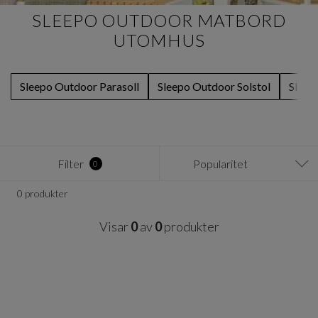
SLEEPO OUTDOOR MATBORD
UTOMHUS
Sleepo Outdoor Parasoll
Sleepo Outdoor Solstol
Sleep
Filter
Popularitet
0
0 produkter
Visar
0
av
0
produkter