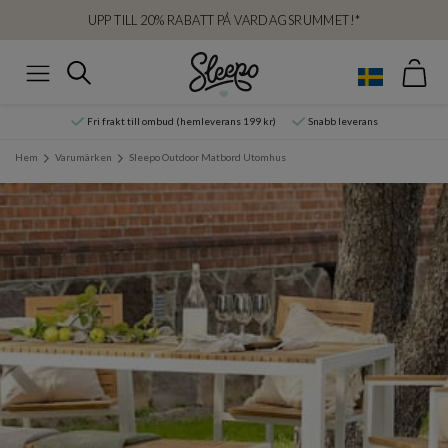
UPP TILL 20% RABATT PÅ VARDAGSRUMMET!*
Var
Sök
Meny
Fri frakt till ombud (hemleverans 199 kr)
Snabb leverans
Hem
Varumärken
Sleepo Outdoor Matbord Utomhus