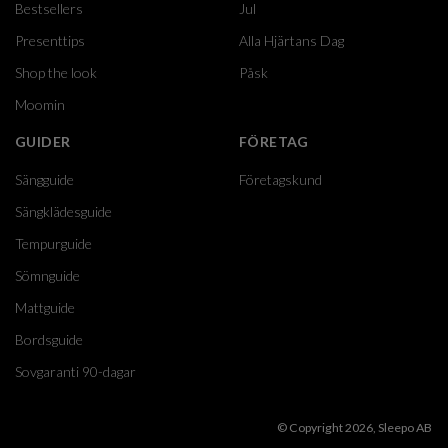
Bestsellers
Jul
Presenttips
Alla Hjärtans Dag
Shop the look
Påsk
Moomin
GUIDER
FÖRETAG
Sängguide
Företagskund
Sängklädesguide
Tempurguide
Sömnguide
Mattguide
Bordsguide
Sovgaranti 90-dagar
© Copyright 2026, Sleepo AB