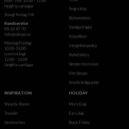
Mån - Fre: 10.00 - 17.00
Helgfria vardagar
Ångra köp
Stängt fredag 7/8
Reklamation
Kundservice
Vanliga frågor
08-20 87 70
Info@sleepo.se
Köpvillkor
Måndag-Fredag
Integritetspolicy
10.00-15.00
Lunchstängt
Nyhetsbrev
12.00 - 13.00
Sleepo recension
Helgfria vardagar
Om Sleepo
Ansök lediga jobb
INSPIRATION
HOLIDAY
Shop by Room
Mors Dag
Trender
Fars dag
Hemma hos
Black Friday