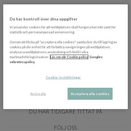
Du har kontroll över dina uppgifter
Vi använder cookies för att webbplatsen skall fungera korrekt samt för
statistik och personanpassad annonsering.
Genom att klicka på "acceptera alla cookies" samtycker du till lagring av
cookies på din enhet för att förbättra navigeringen på webbplatsen,
RELATERADE KATEGORIER
analysera webbplatsens användning och bistå i våra
marknadsföringsinsatser.
Läs om vår Cookie policy
Googles
sekretesspolicy
Matbord Utomhus
Sleepo Outdoor Matbord Utomhus
Cookie-inställningar
Avvisa alla
Acceptera alla cookies
DU HAR TIDIGARE TITTAT PÅ
Item
FÖLJ OSS
1