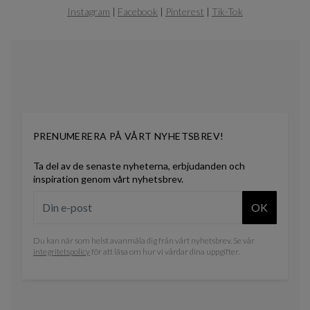
of
Instagram
|
Facebook
|
Pinterest
|
Tik-Tok
0
PRENUMERERA PÅ VÅRT NYHETSBREV!
Ta del av de senaste nyheterna, erbjudanden och
inspiration genom vårt nyhetsbrev.
OK
Du kan när som helst avanmäla dig från vårt nyhetsbrev. Se vår
integritetspolicy
för att läsa om hur vi vårdar dina uppgifter.