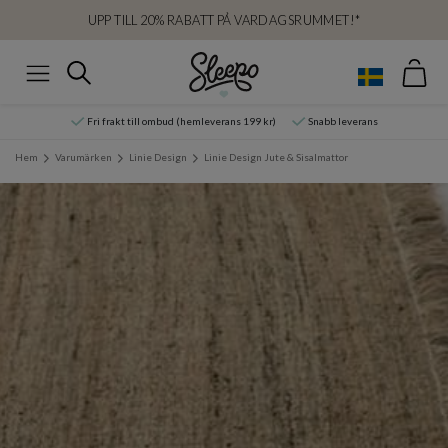
UPP TILL 20% RABATT PÅ VARDAGSRUMMET!*
Var
Sök
Meny
Fri frakt till ombud (hemleverans 199 kr)
Snabb leverans
Hem
Varumärken
Linie Design
Linie Design Jute & Sisalmattor