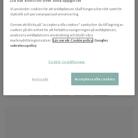
Du har kontroll över dina uppgifter
Vi använder cookies för att webbplatsen skall fungera korrekt samt för
statistik och personanpassad annonsering.
Genom att klicka på "acceptera alla cookies" samtycker du till lagring av
cookies på din enhet för att förbättra navigeringen på webbplatsen,
analysera webbplatsens användning och bistå i våra
marknadsföringsinsatser.
Läs om vår Cookie policy
Googles
sekretesspolicy
Cookie-inställningar
DU HAR TIDIGARE TITTAT PÅ
Item
Avvisa alla
Acceptera alla cookies
FÖLJ OSS
1
of
Instagram
|
Facebook
|
Pinterest
|
Tik-Tok
0