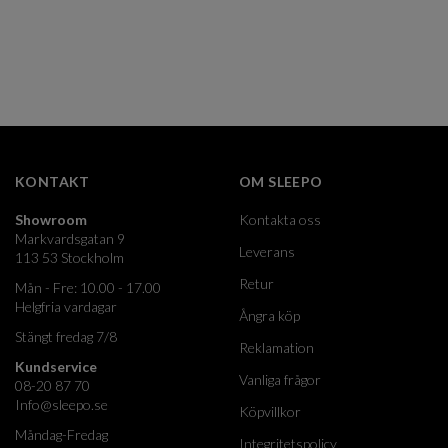
KONTAKT
OM SLEEPO
Showroom
Kontakta oss
Markvardsgatan 9
Leverans
113 53 Stockholm
Retur
Mån - Fre: 10.00 - 17.00
Helgfria vardagar
Ångra köp
Stängt fredag 7/8
Reklamation
Kundservice
Vanliga frågor
08-20 87 70
Info@sleepo.se
Köpvillkor
Måndag-Fredag
Integritetspolicy