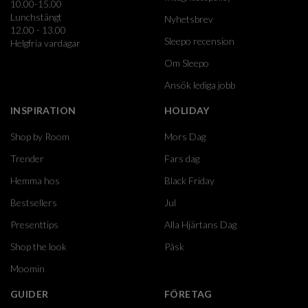
10.00-15.00
Lunchstängt
Nyhetsbrev
12.00 - 13.00
Sleepo recension
Helgfria vardagar
Om Sleepo
Ansök lediga jobb
INSPIRATION
HOLIDAY
Shop by Room
Mors Dag
Trender
Fars dag
Hemma hos
Black Friday
Bestsellers
Jul
Presenttips
Alla Hjärtans Dag
Shop the look
Påsk
Moomin
GUIDER
FÖRETAG