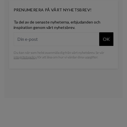
PRENUMERERA PÅ VÅRT NYHETSBREV!
Ta del av de senaste nyheterna, erbjudanden och
inspiration genom vårt nyhetsbrev.
OK
Du kan när som helst avanmäla dig från vårt nyhetsbrev. Se vår
integritetspolicy
för att läsa om hur vi vårdar dina uppgifter.