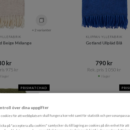
+ 2 varianter
 YLLEFABRIK
KLIPPAN YLLEFABRIK
äd Beige Mélange
Gotland Ullpläd Blå
0 kr​​
790 kr​​
is 975 kr​​
Rek. pris 1 050 kr​​
I lager
I lager
PRISMATCHAD
PRI
ntroll över dina uppgifter
cookies för att webbplatsen skall fungera korrekt samt för statistik och personanpass
icka på "acceptera alla cookies" samtycker du till lagring av cookies på din enhet för att