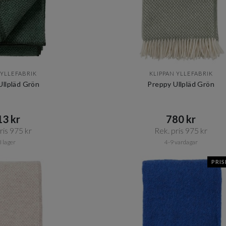
 YLLEFABRIK
KLIPPAN YLLEFABRIK
llpläd Grön
Preppy Ullpläd Grön
3 kr​​
780 kr​​
is 975 kr​​
Rek. pris 975 kr​​
I lager
4-9 vardagar
PRI