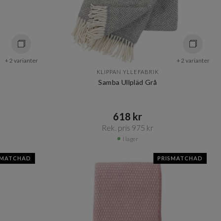
+ 2 varianter
+ 2 varianter
KLIPPAN YLLEFABRIK
Samba Ullpläd Grå
618 kr​​
Rek. pris 975 kr​​
I lager
SMATCHAD
PRISMATCHAD