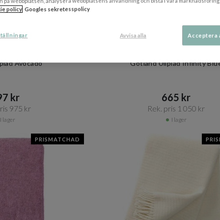
n på webbplatsen, analysera webbplatsens användning och bistå i våra marknadsföring
ie policy
Googles sekretesspolicy
tällningar
Avvisa alla
Acceptera 
+ 4 varianter
 YLLEFABRIK
KLIPPAN YLLEFABRIK
lpläd Avocado
Gotland Ullpläd Infinity Blu
7 kr​​
665 kr​​
is 975 kr​​
Rek. pris 1 050 kr​​
I lager
I lager
PRISMATCHAD
PRI