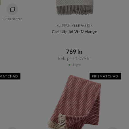
+ 3 varianter
KLIPPAN YLLEFABRIK
Carl Ullpläd Vit Mélange
769 kr​​
Rek. pris 1 099 kr​​
I lager
SMATCHAD
PRISMATCHAD