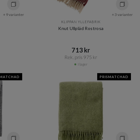
+ 9 varianter
+ 3 varianter
KLIPPAN YLLEFABRIK
Knut Ullpläd Rostrosa
713 kr​​
Rek. pris 975 kr​​
I lager
SMATCHAD
PRISMATCHAD