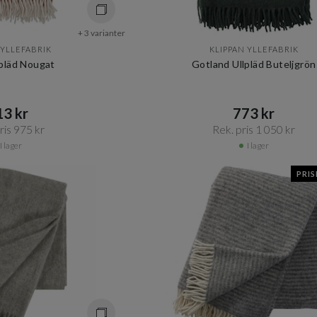
+ 3 varianter
 YLLEFABRIK
KLIPPAN YLLEFABRIK
pläd Nougat
Gotland Ullpläd Buteljgrön
3 kr​​
773 kr​​
is 975 kr​​
Rek. pris 1 050 kr​​
I lager
I lager
PRI