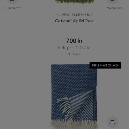
+ 3 varianter
+ 9 varianter
KLIPPAN YLLEFABRIK
Gotland Ullpläd Pear
700 kr​​
Rek. pris 1 050 kr​​
I lager
PRISMATCHAD