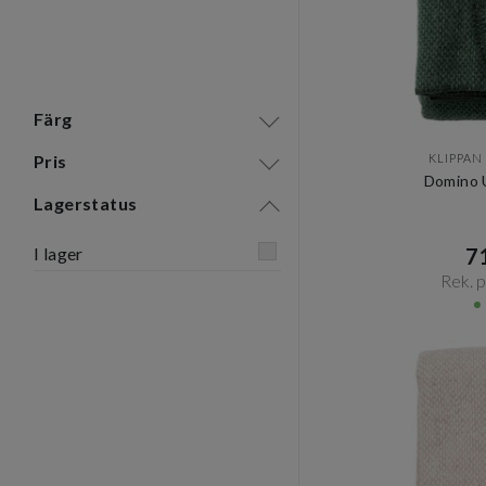
Färg
KLIPPAN
Pris
Domino U
Lagerstatus
71
I lager
Rek. pr