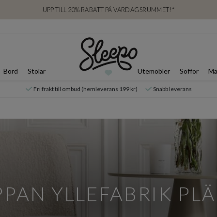
UPP TILL 20% RABATT PÅ VARDAGSRUMMET!*
Bord
Stolar
Utemöbler
Soffor
Ma
Fri frakt till ombud (hemleverans 199 kr)
Snabb leverans
PPAN YLLEFABRIK PL