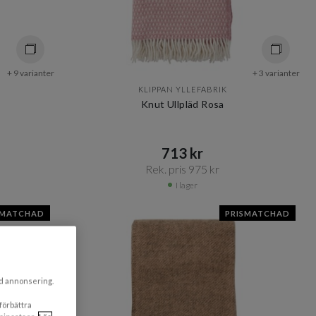
+ 9 varianter
+ 3 varianter
KLIPPAN YLLEFABRIK
Knut Ullpläd Rosa
713 kr​​
Rek. pris 975 kr​​
I lager
SMATCHAD
PRISMATCHAD
ad annonsering.
 förbättra