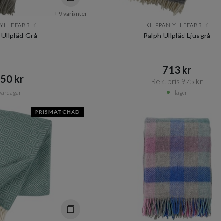
+ 9 varianter
 YLLEFABRIK
KLIPPAN YLLEFABRIK
 Ullpläd Grå
Ralph Ullpläd Ljusgrå
713 kr​​
50 kr​​
Rek. pris 975 kr​​
vardagar
I lager
PRISMATCHAD