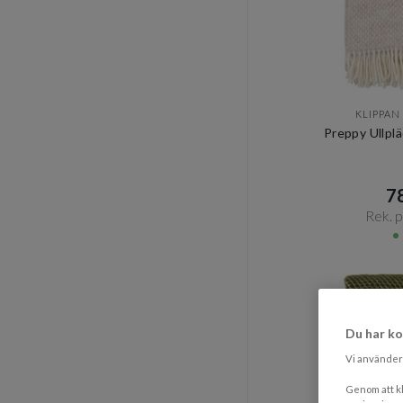
KLIPPAN
Preppy Ullpl
78
Rek. pr
Du har ko
Vi använder 
Genom att kl