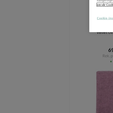
navigeringe
om vår Cook
Cookie-ins
KLIPPAN
Velvet Ul
69
Rek. pr