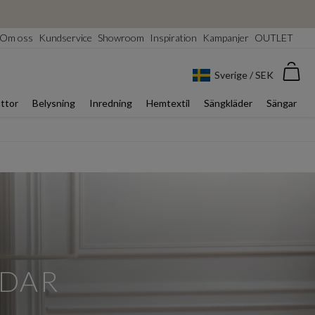
Om oss
Kundservice
Showroom
Inspiration
Kampanjer
OUTLET
Var
Sverige / SEK
ttor
Belysning
Inredning
Hemtextil
Sängkläder
Sängar
ÄDAR