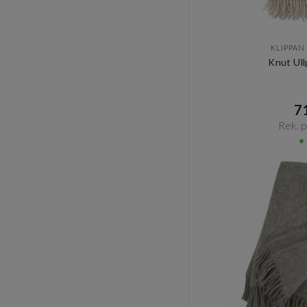
KLIPPAN
Knut Ull
71
Rek. pr