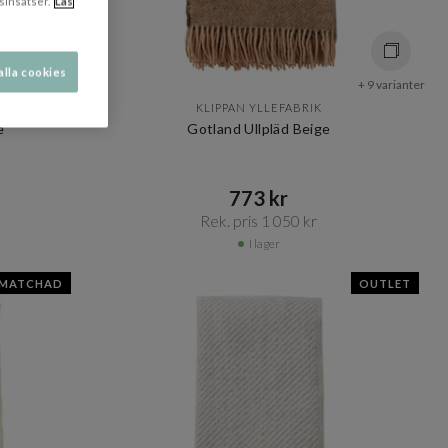
sinsatser.
Läs
alla cookies
+ 9 varianter
+ 9 varianter
KLIPPAN YLLEFABRIK
e
Gotland Ullpläd Beige
773 kr​​
Rek. pris 1 050 kr​​
I lager
SMATCHAD
OUTLET