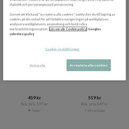
statistik och personanpassad annonsering.
Genom att klicka på "acceptera alla cookies" samtycker du till lagring av
cookies på din enhet för att förbättra navigeringen på webbplatsen,
analysera webbplatsens användning och bistå i våra
marknadsföringsinsatser.
Läs om vår Cookie policy
Googles
sekretesspolicy
Cookie-inställningar
Avvisa alla
Acceptera alla cookies
JAKOBSDALS
JAKOBSDALS
Ombra Vas Brun/vit
Nevia Vas Beige 31cm
459 kr​​
519 kr​​
Rek. pris 599 kr​​
Rek. pris 649 kr​​
I lager
7-14 vardagar