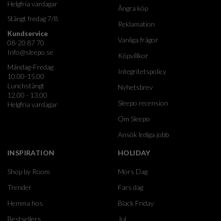
Helgfria vardagar
Ångra köp
Stängt fredag 7/8
Reklamation
Kundservice
Vanliga frågor
08-20 87 70
Info@sleepo.se
Köpvillkor
Måndag-Fredag
Integritetspolicy
10.00-15.00
Lunchstängt
Nyhetsbrev
12.00 - 13.00
Sleepo recension
Helgfria vardagar
Om Sleepo
Ansök lediga jobb
INSPIRATION
HOLIDAY
Shop by Room
Mors Dag
Trender
Fars dag
Hemma hos
Black Friday
Bestsellers
Jul