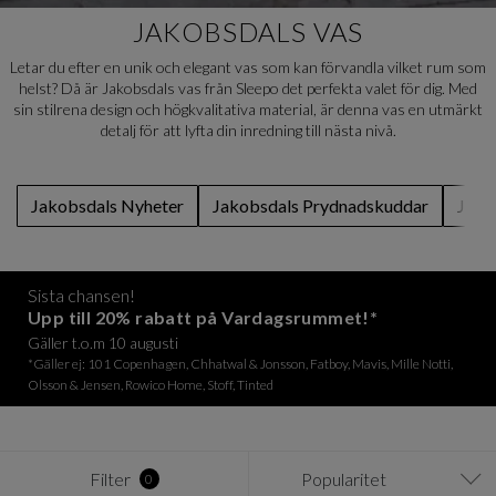
JAKOBSDALS VAS
Letar du efter en unik och elegant vas som kan förvandla vilket rum som
helst? Då är Jakobsdals vas från Sleepo det perfekta valet för dig. Med
sin stilrena design och högkvalitativa material, är denna vas en utmärkt
detalj för att lyfta din inredning till nästa nivå.
Jakobsdals Nyheter
Jakobsdals Prydnadskuddar
Jako
Sista chansen!
Upp till 20% rabatt på Vardagsrummet!*
Gäller t.o.m 10 augusti
*Gäller ej: 101 Copenhagen, Chhatwal & Jonsson, Fatboy, Mavis, Mille Notti,
Olsson & Jensen, Rowico Home, Stoff, Tinted
Filter
Popularitet
0