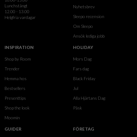
Lunchstängt
Nyhetsbrev
12.00 - 13.00
Sleepo recension
Helgfria vardagar
Om Sleepo
Ansök lediga jobb
INSPIRATION
HOLIDAY
Shop by Room
Mors Dag
Trender
Fars dag
Hemma hos
Black Friday
Bestsellers
Jul
Presenttips
Alla Hjärtans Dag
Shop the look
Påsk
Moomin
GUIDER
FÖRETAG