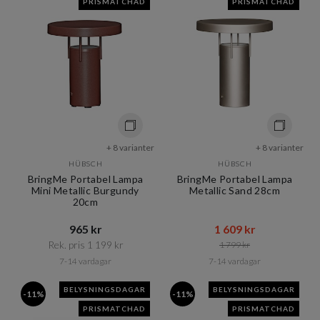
PRISMATCHAD
PRISMATCHAD
+ 8 varianter
+ 8 varianter
HÜBSCH
HÜBSCH
BringMe Portabel Lampa
BringMe Portabel Lampa
Mini Metallic Burgundy
Metallic Sand 28cm
20cm
965 kr​​
1 609 kr​​
Rek. pris 1 199 kr​​
1 799 kr​​
7-14 vardagar
7-14 vardagar
BELYSNINGSDAGAR
BELYSNINGSDAGAR
-11%
-11%
PRISMATCHAD
PRISMATCHAD