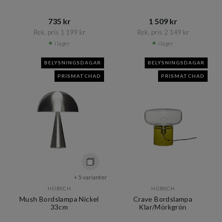
735 kr​​
1 509 kr​​
Rek. pris 1 199 kr​​
Rek. pris 2 149 kr​​
I lager
I lager
BELYSNINGSDAGAR
BELYSNINGSDAGAR
PRISMATCHAD
PRISMATCHAD
+ 5 varianter
HÜBSCH
HÜBSCH
Mush Bordslampa Nickel
Crave Bordslampa
33cm
Klar/Mörkgrön