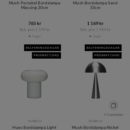
Mush Portabel Bordslampa
Mush Bordslampa Sand
Mässing 20cm
33cm
765 kr​​
1 169 kr​​
Rek. pris 1 199 kr​​
Rek. pris 1 949 kr​​
I lager
I lager
BELYSNINGSDAGAR
BELYSNINGSDAGAR
PRISMATCHAD
PRISMATCHAD
+ 5 varianter
HÜBSCH
HÜBSCH
Hues Bordslampa Light
Mush Bordslampa Nickel