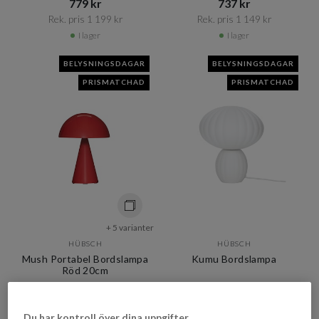
779 kr​​
737 kr​​
Rek. pris 1 199 kr​​
Rek. pris 1 149 kr​​
I lager
I lager
BELYSNINGSDAGAR
BELYSNINGSDAGAR
PRISMATCHAD
PRISMATCHAD
+ 5 varianter
HÜBSCH
HÜBSCH
Mush Portabel Bordslampa
Kumu Bordslampa
Röd 20cm
765 kr​​
1 415 kr​​
Du har kontroll över dina uppgifter