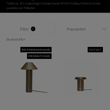
*Gäller ej: 101 Copenhagen, Design House STHLM, Fatboy, Olsson & Jensen
Ljuskällor och Tillbehör.
Filter
Popularitet
0
36 produkter
BELYSNINGSDAGAR
OUTLET
PRISMATCHAD