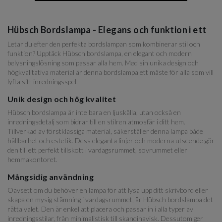
Hübsch Bordslampa - Elegans och funktion i ett
Letar du efter den perfekta bordslampan som kombinerar stil och
funktion? Upptäck Hübsch bordslampa, en elegant och modern
belysningslösning som passar alla hem. Med sin unika design och
högkvalitativa material är denna bordslampa ett måste för alla som vill
lyfta sitt inredningsspel.
Unik design och hög kvalitet
Hübsch bordslampa är inte bara en ljuskälla, utan också en
inredningsdetalj som bidrar till en stilren atmosfär i ditt hem.
Tillverkad av förstklassiga material, säkerställer denna lampa både
hållbarhet och estetik. Dess eleganta linjer och moderna utseende gör
den till ett perfekt tillskott i vardagsrummet, sovrummet eller
hemmakontoret.
Mångsidig användning
Oavsett om du behöver en lampa för att lysa upp ditt skrivbord eller
skapa en mysig stämning i vardagsrummet, är Hübsch bordslampa det
rätta valet. Den är enkel att placera och passar in i alla typer av
inredningsstilar, från minimalistisk till skandinavisk. Dessutom ger