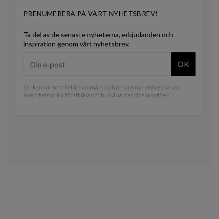
PRENUMERERA PÅ VÅRT NYHETSBREV!
Ta del av de senaste nyheterna, erbjudanden och
inspiration genom vårt nyhetsbrev.
OK
Du kan när som helst avanmäla dig från vårt nyhetsbrev. Se vår
integritetspolicy
för att läsa om hur vi vårdar dina uppgifter.