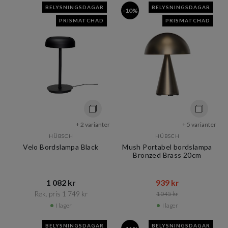
BELYSNINGSDAGAR
BELYSNINGSDAGAR
-10%
PRISMATCHAD
PRISMATCHAD
+ 2 varianter
+ 5 varianter
HÜBSCH
HÜBSCH
Velo Bordslampa Black
Mush Portabel bordslampa
Bronzed Brass 20cm
1 082 kr​​
939 kr​​
Rek. pris 1 749 kr​​
1 045 kr​​
I lager
I lager
BELYSNINGSDAGAR
BELYSNINGSDAGAR