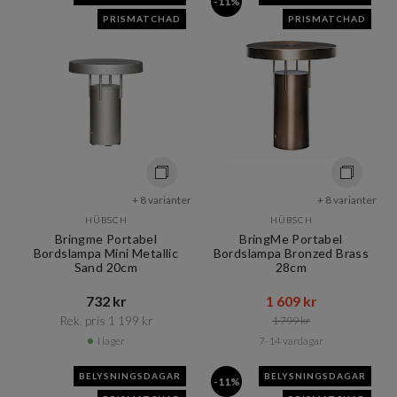
-11%
PRISMATCHAD
PRISMATCHAD
+ 8 varianter
+ 8 varianter
HÜBSCH
HÜBSCH
Bringme Portabel
BringMe Portabel
Bordslampa Mini Metallic
Bordslampa Bronzed Brass
Sand 20cm
28cm
732 kr​​
1 609 kr​​
Rek. pris 1 199 kr​​
1 799 kr​​
I lager
7-14 vardagar
BELYSNINGSDAGAR
BELYSNINGSDAGAR
-11%