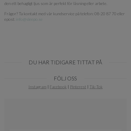
den ett behagligt ljus som är perfekt för läsning eller arbete.
Frågor? Ta kontakt med vår kundservice på telefon: 08-20 87 70 eller
epost:
info@sleepo.se
DU HAR TIDIGARE TITTAT PÅ
Item
FÖLJ OSS
1
of
Instagram
|
Facebook
|
Pinterest
|
Tik-Tok
0