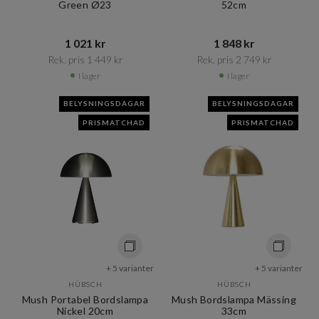
Green Ø23
52cm
1 021 kr​​
1 848 kr​​
Rek. pris 1 449 kr​​
Rek. pris 2 749 kr​​
I lager
I lager
BELYSNINGSDAGAR
BELYSNINGSDAGAR
PRISMATCHAD
PRISMATCHAD
+ 5 varianter
+ 5 varianter
HÜBSCH
HÜBSCH
Mush Portabel Bordslampa
Mush Bordslampa Mässing
Nickel 20cm
33cm