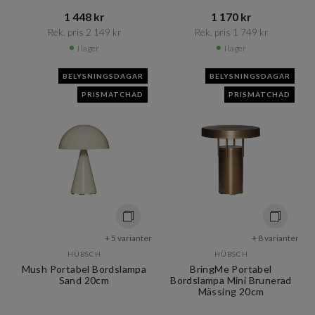
1 448 kr​​
1 170 kr​​
Rek. pris 2 149 kr​​
Rek. pris 1 749 kr​​
I lager
I lager
BELYSNINGSDAGAR
BELYSNINGSDAGAR
PRISMATCHAD
PRISMATCHAD
+ 5 varianter
+ 8 varianter
HÜBSCH
HÜBSCH
Mush Portabel Bordslampa
BringMe Portabel
Sand 20cm
Bordslampa Mini Brunerad
Mässing 20cm