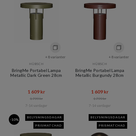
+ 8 varianter
+ 8 varianter
HÜBSCH
HÜBSCH
BringMe Portabel Lampa
BringMe Portabel Lampa
Metallic Dark Green 28cm
Metallic Burgundy 28cm
1 609 kr​​
1 609 kr​​
1 799 kr​​
1 799 kr​​
7-14 vardagar
7-14 vardagar
BELYSNINGSDAGAR
BELYSNINGSDAGAR
-10%
PRISMATCHAD
PRISMATCHAD