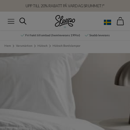
UPP TILL 20% RABATT PÅ VARDAGSRUMMET!*
Var
Sök
Meny
Fri frakt till ombud (hemleverans 199 kr)
Snabb leverans
Hem
Varumärken
Hübsch
Hübsch Bordslampor