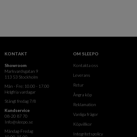
KONTAKT
OM SLEEPO
Showroom
Kontakta oss
Markvardsgatan 9
Leverans
113 53 Stockholm
Retur
Mån - Fre: 10.00 - 17.00
Helgfria vardagar
Ångra köp
Stängt fredag 7/8
Reklamation
Kundservice
Vanliga frågor
08-20 87 70
Info@sleepo.se
Köpvillkor
Måndag-Fredag
Integritetspolicy
10.00-15.00