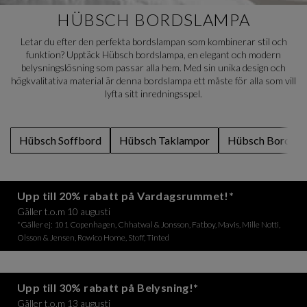
HÜBSCH BORDSLAMPA
Letar du efter den perfekta bordslampan som kombinerar stil och
funktion? Upptäck Hübsch bordslampa, en elegant och modern
belysningslösning som passar alla hem. Med sin unika design och
högkvalitativa material är denna bordslampa ett måste för alla som vill
lyfta sitt inredningsspel.
Hübsch Soffbord
Hübsch Taklampor
Hübsch Bordsla
Upp till 20% rabatt på Vardagsrummet!*
Gäller t.o.m 10 augusti
*Gäller ej: 101 Copenhagen, Chhatwal & Jonsson, Fatboy, Mavis, Mille Notti,
Olsson & Jensen, Rowico Home, Stoff, Tinted
Upp till 30% rabatt på Belysning!*
Gäller t.o.m 13 augusti