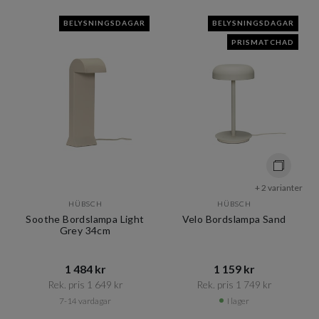
BELYSNINGSDAGAR
BELYSNINGSDAGAR
PRISMATCHAD
+ 2 varianter
HÜBSCH
HÜBSCH
Soothe Bordslampa Light
Velo Bordslampa Sand
Grey 34cm
1 484 kr​​
1 159 kr​​
Rek. pris 1 649 kr​​
Rek. pris 1 749 kr​​
7-14 vardagar
I lager