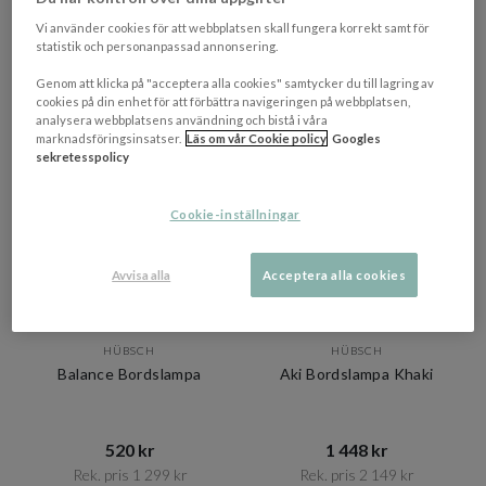
Rek. pris 1 149 kr​​
Rek. pris 1 999 kr​​
Vi använder cookies för att webbplatsen skall fungera korrekt samt för
I lager
I lager
statistik och personanpassad annonsering.
OUTLET
BELYSNINGSDAGAR
Genom att klicka på "acceptera alla cookies" samtycker du till lagring av
cookies på din enhet för att förbättra navigeringen på webbplatsen,
PRISMATCHAD
analysera webbplatsens användning och bistå i våra
marknadsföringsinsatser.
Läs om vår Cookie policy
Googles
sekretesspolicy
Cookie-inställningar
Avvisa alla
Acceptera alla cookies
HÜBSCH
HÜBSCH
Balance Bordslampa
Aki Bordslampa Khaki
520 kr​​
1 448 kr​​
Rek. pris 1 299 kr​​
Rek. pris 2 149 kr​​