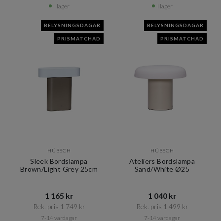
I lager
I lager
BELYSNINGSDAGAR
BELYSNINGSDAGAR
PRISMATCHAD
PRISMATCHAD
HÜBSCH
HÜBSCH
Sleek Bordslampa
Ateliers Bordslampa
Brown/Light Grey 25cm
Sand/White Ø25
1 165 kr​​
1 040 kr​​
Rek. pris 1 749 kr​​
Rek. pris 1 499 kr​​
7-14 vardagar
7-14 vardagar