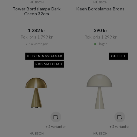
HÜBSCH
HÜBSCH
Tower Bordslampa Dark
Keen Bordslampa Brons
Green 32cm
1 282 kr​​
390 kr​​
Rek. pris 1 799 kr​​
Rek. pris 1 299 kr​​
7-14 vardagar
I lager
BELYSNINGSDAGAR
OUTLET
PRISMATCHAD
+ 5 varianter
+ 5 varianter
HÜBSCH
HÜBSCH