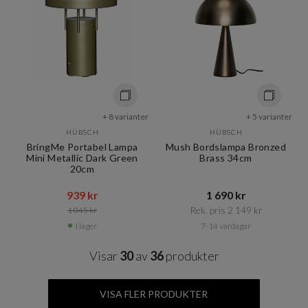
+ 8 varianter
+ 5 varianter
HÜBSCH
HÜBSCH
BringMe Portabel Lampa
Mush Bordslampa Bronzed
Mini Metallic Dark Green
Brass 34cm
20cm
939 kr​​
1 690 kr​​
Rek. pris 2 149 kr​​
1 045 kr​​
I lager
7-14 vardagar
Visar
30
av
36
produkter
VISA FLER PRODUKTER