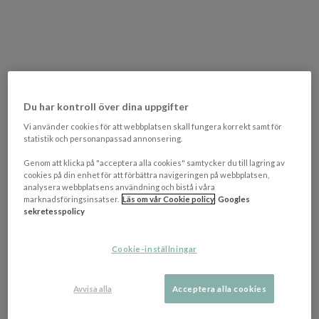
Du har kontroll över dina uppgifter
Vi använder cookies för att webbplatsen skall fungera korrekt samt för
statistik och personanpassad annonsering.
Genom att klicka på "acceptera alla cookies" samtycker du till lagring av
cookies på din enhet för att förbättra navigeringen på webbplatsen,
analysera webbplatsens användning och bistå i våra
marknadsföringsinsatser.
Läs om vår Cookie policy
Googles
sekretesspolicy
DU HAR TIDIGARE TITTAT PÅ
Cookie-inställningar
Avvisa alla
Acceptera alla cookies