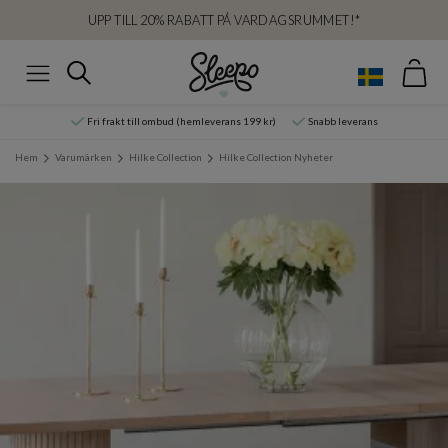
UPP TILL 20% RABATT PÅ VARDAGSRUMMET!*
Var
Sök
Meny
Fri frakt till ombud (hemleverans 199 kr)
Snabb leverans
Hem
Varumärken
Hilke Collection
Hilke Collection Nyheter