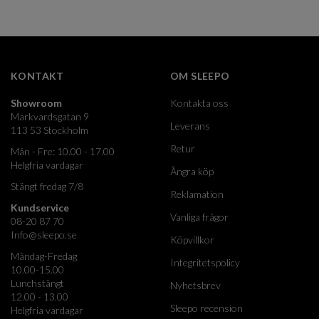
KONTAKT
OM SLEEPO
Showroom
Kontakta oss
Markvardsgatan 9
Leverans
113 53 Stockholm
Retur
Mån - Fre: 10.00 - 17.00
Helgfria vardagar
Ångra köp
Stängt fredag 7/8
Reklamation
Kundservice
Vanliga frågor
08-20 87 70
Info@sleepo.se
Köpvillkor
Måndag-Fredag
Integritetspolicy
10.00-15.00
Lunchstängt
Nyhetsbrev
12.00 - 13.00
Sleepo recension
Helgfria vardagar