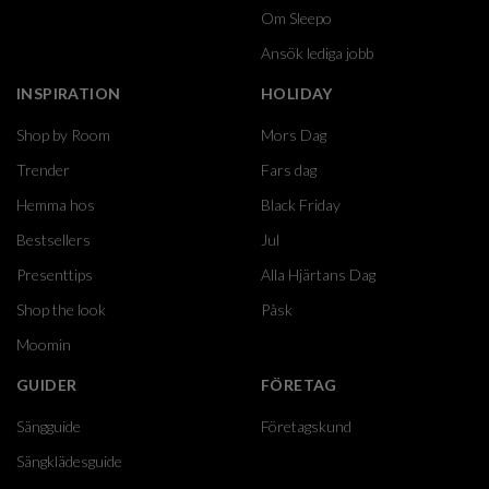
Om Sleepo
Ansök lediga jobb
INSPIRATION
HOLIDAY
Shop by Room
Mors Dag
Trender
Fars dag
Hemma hos
Black Friday
Bestsellers
Jul
Presenttips
Alla Hjärtans Dag
Shop the look
Påsk
Moomin
GUIDER
FÖRETAG
Sängguide
Företagskund
Sängklädesguide