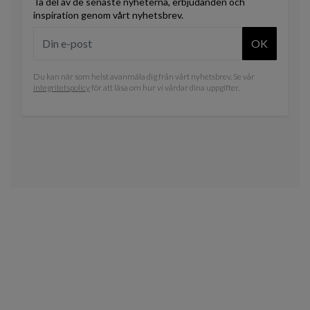
Ta del av de senaste nyheterna, erbjudanden och
inspiration genom vårt nyhetsbrev.
OK
Du kan när som helst avanmäla dig från vårt nyhetsbrev. Se vår
integritetspolicy
för att läsa om hur vi vårdar dina uppgifter.