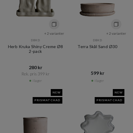
+ 2 varianter
+ 2 varianter
DBKD
DBKD
Herb Kruka Shiny Creme Ø8
Terra Skål Sand Ø30
2-pack
280 kr​​
599 kr​​
Rek. pris 399 kr​​
I lager
I lager
NEW
NEW
PRISMATCHAD
PRISMATCHAD