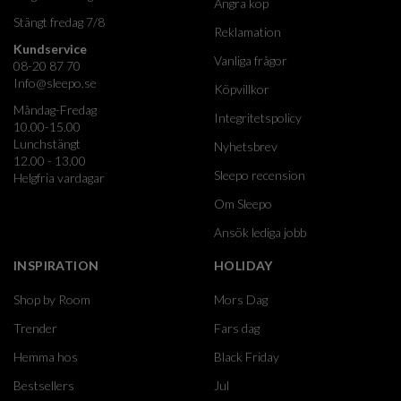
Ångra köp
Stängt fredag 7/8
Reklamation
Kundservice
Vanliga frågor
08-20 87 70
Info@sleepo.se
Köpvillkor
Måndag-Fredag
Integritetspolicy
10.00-15.00
Lunchstängt
Nyhetsbrev
12.00 - 13.00
Sleepo recension
Helgfria vardagar
Om Sleepo
Ansök lediga jobb
INSPIRATION
HOLIDAY
Shop by Room
Mors Dag
Trender
Fars dag
Hemma hos
Black Friday
Bestsellers
Jul