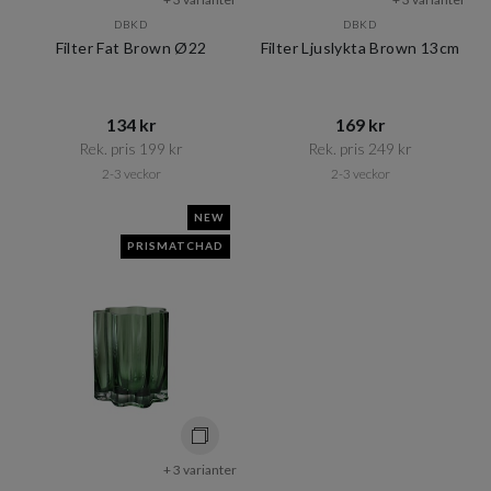
DBKD
DBKD
Filter Fat Brown Ø22
Filter Ljuslykta Brown 13cm
134 kr​​
169 kr​​
Rek. pris 199 kr​​
Rek. pris 249 kr​​
2-3 veckor
2-3 veckor
NEW
PRISMATCHAD
+ 3 varianter