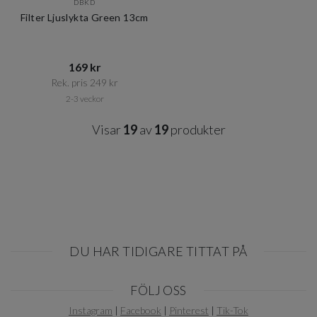
DBKD
Filter Ljuslykta Green 13cm
169 kr​​
Rek. pris 249 kr​​
2-3 veckor
Visar
19
av
19
produkter
DU HAR TIDIGARE TITTAT PÅ
Item
FÖLJ OSS
1
of
Instagram
|
Facebook
|
Pinterest
|
Tik-Tok