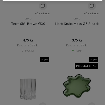
+ 2 varianter
+ 2 varianter
DBKD
DBKD
Terra Skål Brown Ø30
Herb Kruka Moss Ø8 2-pack
479 kr​​
375 kr​​
Rek. pris 599 kr​​
Rek. pris 399 kr​​
2-3 veckor
I lager
NEW
NEW
PRISMATCHAD