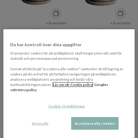
+ 8 varianter
+ 8 varianter
DBKD
DBKD
Terra Kruka Sand Ø33
Terra Kruka Sand Ø18
Du har kontroll över dina uppgifter
Vi använder cookies för att webbplatsen skall fungera korrekt samt för
254 kr​​
statistik och personanpassad annonsering.
1 499 kr​​
Rek. pris 359 kr​​
Genom att klicka på "acceptera alla cookies" samtycker du till lagring av
I lager
I lager
cookies på din enhet för att förbättra navigeringen på webbplatsen,
analysera webbplatsens användning och bistå i våra
NEW
NEW
marknadsföringsinsatser.
Läs om vår Cookie policy
Googles
sekretesspolicy
PRISMATCHAD
Cookie-inställningar
Avvisa alla
Acceptera alla cookies