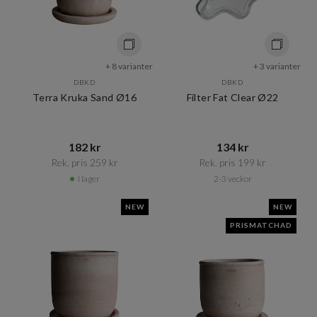
+ 8 varianter
+ 3 varianter
DBKD
DBKD
Terra Kruka Sand Ø16
Filter Fat Clear Ø22
182 kr​​
134 kr​​
Rek. pris 259 kr​​
Rek. pris 199 kr​​
I lager
2-3 veckor
NEW
NEW
PRISMATCHAD