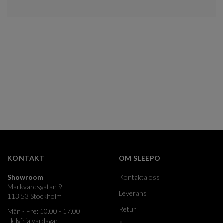
KONTAKT
OM SLEEPO
Showroom
Kontakta oss
Markvardsgatan 9
Leverans
113 53 Stockholm
Retur
Mån - Fre: 10.00 - 17.00
Helgfria vardagar