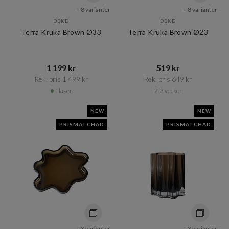
+ 8 varianter
+ 8 varianter
DBKD
DBKD
Terra Kruka Brown Ø33
Terra Kruka Brown Ø23
1 199 kr​​
519 kr​​
Rek. pris 1 499 kr​​
Rek. pris 649 kr​​
I lager
2-3 veckor
NEW
NEW
PRISMATCHAD
PRISMATCHAD
+ 3 varianter
+ 3 varianter