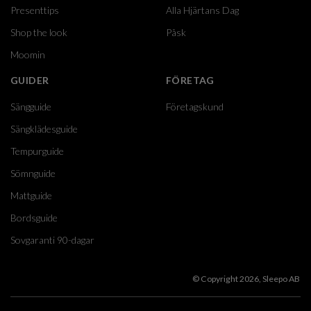
Presenttips
Alla Hjärtans Dag
Shop the look
Påsk
Moomin
GUIDER
FÖRETAG
Sängguide
Företagskund
Sängklädesguide
Tempurguide
Sömnguide
Mattguide
Bordsguide
Sovgaranti 90-dagar
© Copyright 2026, Sleepo AB