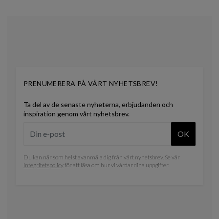
0
PRENUMERERA PÅ VÅRT NYHETSBREV!
Ta del av de senaste nyheterna, erbjudanden och
inspiration genom vårt nyhetsbrev.
OK
Du kan när som helst avanmäla dig från vårt nyhetsbrev. Se vår
integritetspolicy
för att läsa om hur vi vårdar dina uppgifter.