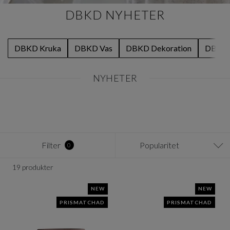
DBKD NYHETER
DBKD Kruka
DBKD Vas
DBKD Dekoration
DBKD G
NYHETER
Item
1
of
0
Filter
Popularitet
0
19 produkter
NEW
NEW
PRISMATCHAD
PRISMATCHAD