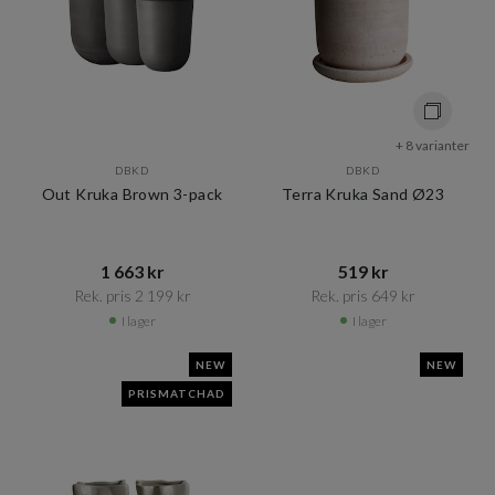
+ 8 varianter
DBKD
DBKD
Out Kruka Brown 3-pack
Terra Kruka Sand Ø23
1 663 kr​​
519 kr​​
Rek. pris 2 199 kr​​
Rek. pris 649 kr​​
I lager
I lager
NEW
NEW
PRISMATCHAD