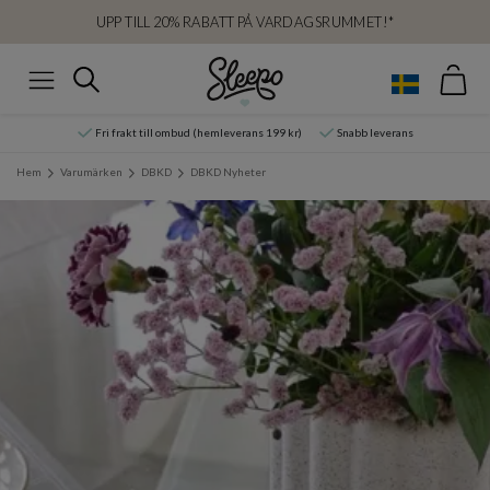
UPP TILL 20% RABATT PÅ VARDAGSRUMMET!*
Var
Sök
Meny
Fri frakt till ombud (hemleverans 199 kr)
Snabb leverans
Hem
Varumärken
DBKD
DBKD Nyheter