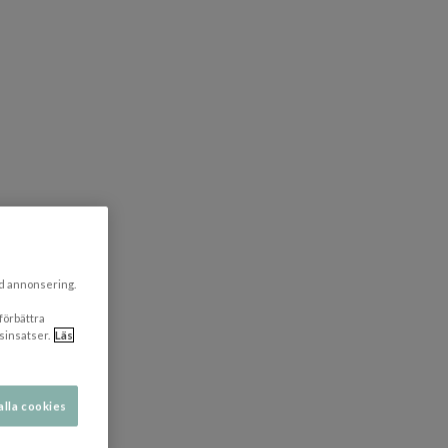
ad annonsering.
 förbättra
sinsatser.
Läs
alla cookies