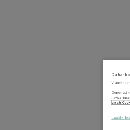
Du har ko
Vi använder 
Genom att kl
navigeringe
om vår Cook
Cookie-ins