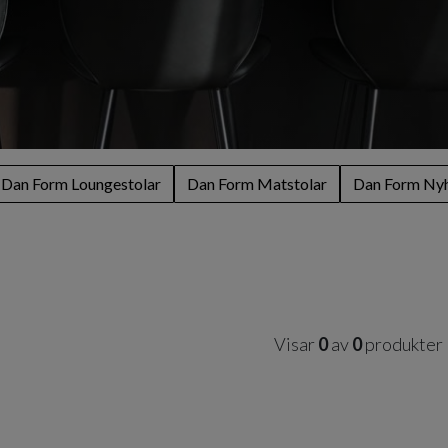
Dan Form Loungestolar
Dan Form Matstolar
Dan Form Ny
Visar
0
av
0
produkter