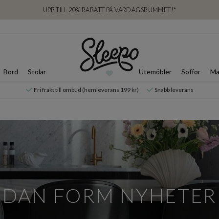
UPP TILL 20% RABATT PÅ VARDAGSRUMMET!*
Bord
Stolar
Utemöbler
Soffor
Ma
Fri frakt till ombud (hemleverans 199 kr)
Snabb leverans
DAN FORM NYHETER