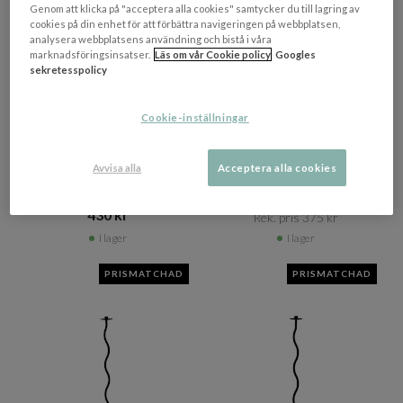
Genom att klicka på "acceptera alla cookies" samtycker du till lagring av
cookies på din enhet för att förbättra navigeringen på webbplatsen,
analysera webbplatsens användning och bistå i våra
marknadsföringsinsatser.
Läs om vår Cookie policy
Googles
sekretesspolicy
+ 16 varianter
COOEE DESIGN
COOEE DESIGN
Cookie-inställningar
Mistletoe Ljusstake
Curved Ljusstake Black
Stainless Steel
23cm
Avvisa alla
Acceptera alla cookies
285 kr​​
430 kr​​
Rek. pris 375 kr​​
I lager
I lager
PRISMATCHAD
PRISMATCHAD