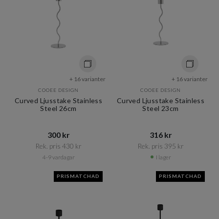
+ 16 varianter
+ 16 varianter
COOEE DESIGN
COOEE DESIGN
Curved Ljusstake Stainless
Curved Ljusstake Stainless
Steel 26cm
Steel 23cm
300 kr​​
316 kr​​
Rek. pris 430 kr​​
Rek. pris 395 kr​​
4-9 vardagar
I lager
PRISMATCHAD
PRISMATCHAD