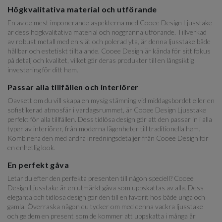
Högkvalitativa material och utförande
En av de mest imponerande aspekterna med Cooee Design Ljusstake
är dess högkvalitativa material och noggranna utförande. Tillverkad
av robust metall med en slät och polerad yta, är denna ljusstake både
hållbar och estetiskt tilltalande. Cooee Design är kända för sitt fokus
på detalj och kvalitet, vilket gör deras produkter till en långsiktig
investering för ditt hem.
Passar alla tillfällen och interiörer
Oavsett om du vill skapa en mysig stämning vid middagsbordet eller en
sofistikerad atmosfär i vardagsrummet, är Cooee Design Ljusstake
perfekt för alla tillfällen. Dess tidlösa design gör att den passar in i alla
typer av interiörer, från moderna lägenheter till traditionella hem.
Kombinera den med andra inredningsdetaljer från Cooee Design för
en enhetlig look.
En perfekt gåva
Letar du efter den perfekta presenten till någon speciell? Cooee
Design Ljusstake är en utmärkt gåva som uppskattas av alla. Dess
eleganta och tidlösa design gör den till en favorit hos både unga och
gamla. Överraska någon du tycker om med denna vackra ljusstake
och ge dem en present som de kommer att uppskatta i många år