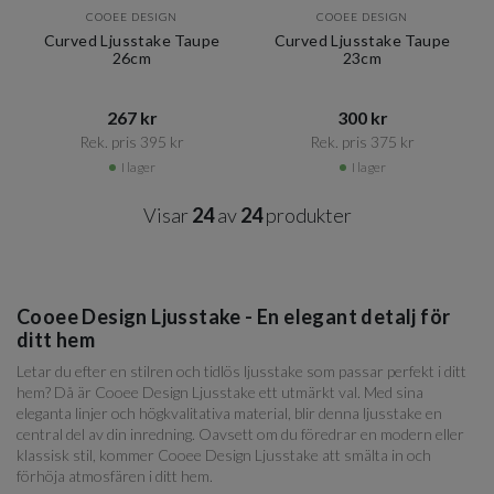
COOEE DESIGN
COOEE DESIGN
Curved Ljusstake Taupe
Curved Ljusstake Taupe
26cm
23cm
267 kr​​
300 kr​​
Rek. pris 395 kr​​
Rek. pris 375 kr​​
I lager
I lager
Visar
24
av
24
produkter
Cooee Design Ljusstake - En elegant detalj för
ditt hem
Letar du efter en stilren och tidlös ljusstake som passar perfekt i ditt
hem? Då är Cooee Design Ljusstake ett utmärkt val. Med sina
eleganta linjer och högkvalitativa material, blir denna ljusstake en
central del av din inredning. Oavsett om du föredrar en modern eller
klassisk stil, kommer Cooee Design Ljusstake att smälta in och
förhöja atmosfären i ditt hem.