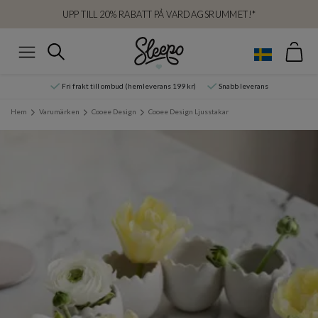
UPP TILL 20% RABATT PÅ VARDAGSRUMMET!*
Var
Sök
Meny
Fri frakt till ombud (hemleverans 199 kr)
Snabb leverans
Hem
Varumärken
Cooee Design
Cooee Design Ljusstakar