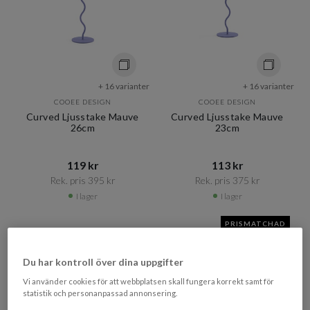
+ 16 varianter
+ 16 varianter
COOEE DESIGN
COOEE DESIGN
Curved Ljusstake Mauve
Curved Ljusstake Mauve
26cm
23cm
119 kr​​
113 kr​​
Rek. pris 395 kr​​
Rek. pris 375 kr​​
I lager
I lager
PRISMATCHAD
Du har kontroll över dina uppgifter
Vi använder cookies för att webbplatsen skall fungera korrekt samt för
statistik och personanpassad annonsering.