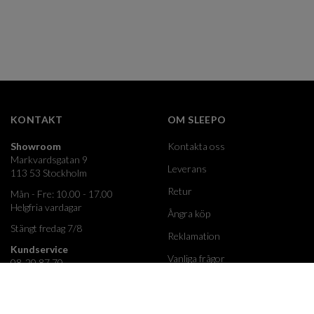
KONTAKT
OM SLEEPO
Showroom
Kontakta oss
Markvardsgatan 9
Leverans
113 53 Stockholm
Retur
Mån - Fre: 10.00 - 17.00
Helgfria vardagar
Ångra köp
Stängt fredag 7/8
Reklamation
Kundservice
Vanliga frågor
08-20 87 70
Info@sleepo.se
Köpvillkor
Måndag-Fredag
Integritetspolicy
10.00-15.00