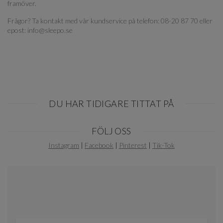
framöver.
Frågor? Ta kontakt med vår kundservice på telefon: 08-20 87 70 eller
epost: info@sleepo.se
DU HAR TIDIGARE TITTAT PÅ
Item
FÖLJ OSS
1
of
Instagram
|
Facebook
|
Pinterest
|
Tik-Tok
0