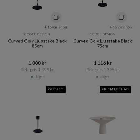
+ 16 varianter
+ 16 varianter
COOEE DESIGN
COOEE DESIGN
Curved Golv Ljusstake Black
Curved Golv Ljusstake Black
85cm
75cm
1 000 kr​​
1 116 kr​​
Rek. pris 1 495 kr​​
Rek. pris 1 395 kr​​
I lager
I lager
OUTLET
PRISMATCHAD