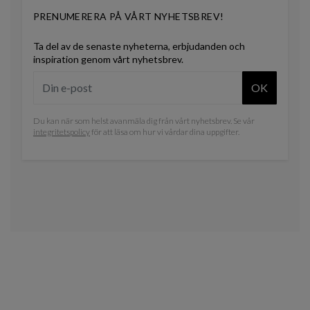
PRENUMERERA PÅ VÅRT NYHETSBREV!
Ta del av de senaste nyheterna, erbjudanden och
inspiration genom vårt nyhetsbrev.
OK
Du kan när som helst avanmäla dig från vårt nyhetsbrev. Se vår
integritetspolicy
för att läsa om hur vi vårdar dina uppgifter.