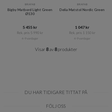
BRAFAB
BRAFAB
Bigby Matbord Light Green
Delia Matstol Nordic Green
Ø130
5 455 kr​​
1 047 kr​​
Rek. pris 5 990 kr​​
Rek. pris 1 150 kr​​
4-9 vardagar
4-9 vardagar
Visar
8
av
8
produkter
DU HAR TIDIGARE TITTAT PÅ
Item
FÖLJ OSS
1
of