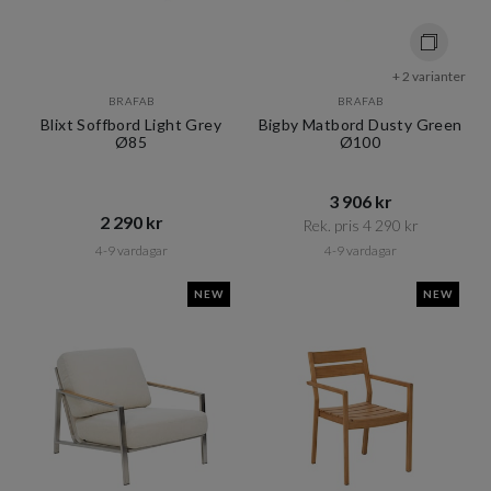
+ 2 varianter
BRAFAB
BRAFAB
Blixt Soffbord Light Grey
Bigby Matbord Dusty Green
Ø85
Ø100
3 906 kr​​
2 290 kr​​
Rek. pris 4 290 kr​​
4-9 vardagar
4-9 vardagar
NEW
NEW