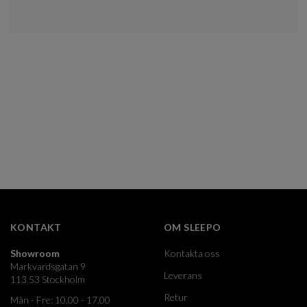
KONTAKT
OM SLEEPO
Showroom
Kontakta oss
Markvardsgatan 9
Leverans
113 53 Stockholm
Retur
Mån - Fre: 10.00 - 17.00