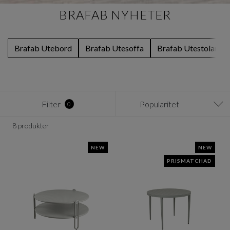
BRAFAB NYHETER
Brafab Utebord
Brafab Utesoffa
Brafab Utestolar
Filter
Popularitet
0
8 produkter
NEW
NEW
PRISMATCHAD