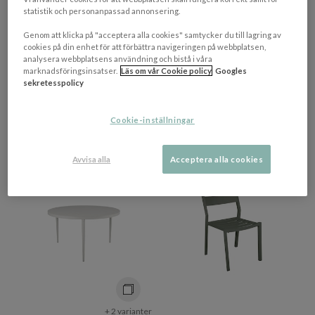
statistik och personanpassad annonsering.
BRAFAB
BRAFAB
Genom att klicka på "acceptera alla cookies" samtycker du till lagring av
Arts Solsäng Soft
Coleville 3-sits Soffa Pearl
cookies på din enhet för att förbättra navigeringen på webbplatsen,
White/Beige Stripes 196cm
White/Dot Beige 185cm
analysera webbplatsens användning och bistå i våra
marknadsföringsinsatser.
Läs om vår Cookie policy
Googles
sekretesspolicy
10 011 kr​​
8 490 kr​​
Rek. pris 10 990 kr​​
Cookie-inställningar
Leveranstid ej tillgänglig
4-9 vardagar
NEW
NEW
Avvisa alla
Acceptera alla cookies
PRISMATCHAD
PRISMATCHAD
+ 2 varianter