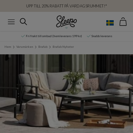
UPP TILL 20% RABATT PÅ VARDAGSRUMMET!*
Var
Sök
Meny
Fri frakt till ombud (hemleverans 199 kr)
Snabb leverans
Hem
Varumärken
Brafab
Brafab Nyheter