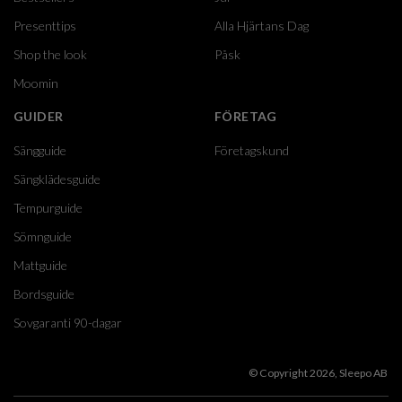
Presenttips
Alla Hjärtans Dag
Shop the look
Påsk
Moomin
GUIDER
FÖRETAG
Sängguide
Företagskund
Sängklädesguide
Tempurguide
Sömnguide
Mattguide
Bordsguide
Sovgaranti 90-dagar
© Copyright 2026, Sleepo AB