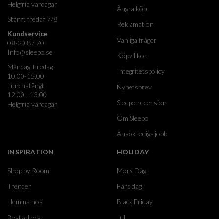
Helgfria vardagar
Ångra köp
Stängt fredag 7/8
Reklamation
Kundservice
Vanliga frågor
08-20 87 70
Info@sleepo.se
Köpvillkor
Måndag-Fredag
Integritetspolicy
10.00-15.00
Lunchstängt
Nyhetsbrev
12.00 - 13.00
Sleepo recension
Helgfria vardagar
Om Sleepo
Ansök lediga jobb
INSPIRATION
HOLIDAY
Shop by Room
Mors Dag
Trender
Fars dag
Hemma hos
Black Friday
Bestsellers
Jul