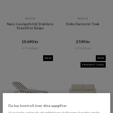
BRAFAB
BRAFAB
Naos Loungefotölj Stainless
Delia Karmstol Teak
Steel/Dot Beige
10 690 kr​​
2 590 kr​​
4-9 vardagar
4-9 vardagar
NEW
NEW
PRISMATCHAD
Du har kontroll över dina uppgifter
Vi använder cookies för att webbplatsen skall fungera korrekt samt för