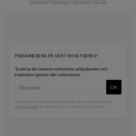
Instagram
|
Facebook
|
Pinterest
|
Tik-Tok
0
PRENUMERERA PÅ VÅRT NYHETSBREV!
Ta del av de senaste nyheterna, erbjudanden och
inspiration genom vårt nyhetsbrev.
OK
Du kan när som helst avanmäla dig från vårt nyhetsbrev. Se vår
integritetspolicy
för att läsa om hur vi vårdar dina uppgifter.