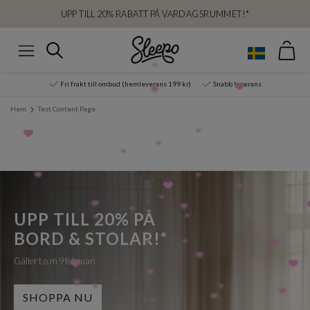
UPP TILL 20% RABATT PÅ VARDAGSRUMMET!*
Var
Sök
Meny
Fri frakt till ombud (hemleverans 199 kr)
Snabb leverans
Hem
Test Content Page
UPP TILL 20% PÅ
BORD & STOLAR!*
Gäller t.o.m 9 februari
SHOPPA NU