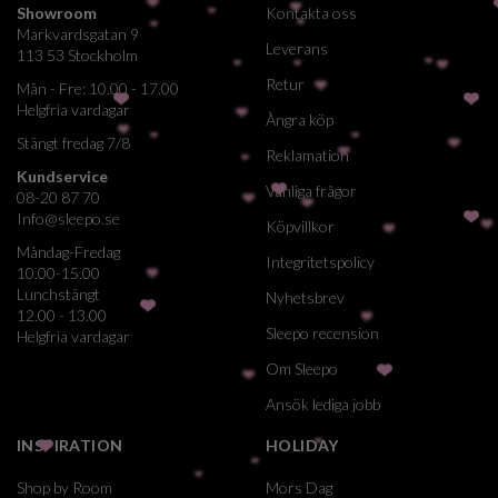
Showroom
Kontakta oss
Markvardsgatan 9
Leverans
113 53 Stockholm
Retur
Mån - Fre: 10.00 - 17.00
Helgfria vardagar
Ångra köp
Stängt fredag 7/8
Reklamation
Kundservice
Vanliga frågor
08-20 87 70
Info@sleepo.se
Köpvillkor
Måndag-Fredag
Integritetspolicy
10.00-15.00
Lunchstängt
Nyhetsbrev
12.00 - 13.00
Sleepo recension
Helgfria vardagar
Om Sleepo
Ansök lediga jobb
INSPIRATION
HOLIDAY
Shop by Room
Mors Dag