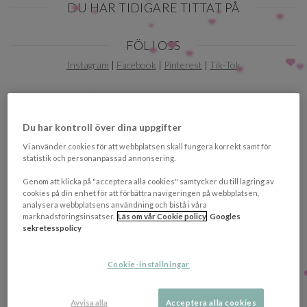
DU HAR TIDIGARE TITTAT PÅ
Item
FÖLJ OSS
1
of
Instagram
|
Facebook
|
Pinterest
|
Tik-Tok
0
Du har kontroll över dina uppgifter
Vi använder cookies för att webbplatsen skall fungera korrekt samt för
statistik och personanpassad annonsering.
Genom att klicka på "acceptera alla cookies" samtycker du till lagring av
PRENUMERERA PÅ VÅRT NYHETSBREV!
cookies på din enhet för att förbättra navigeringen på webbplatsen,
analysera webbplatsens användning och bistå i våra
Ta del av de senaste nyheterna, erbjudanden och
marknadsföringsinsatser.
Läs om vår Cookie policy
Googles
sekretesspolicy
inspiration genom vårt nyhetsbrev.
OK
Cookie-inställningar
Du kan när som helst avanmäla dig från vårt nyhetsbrev. Se vår
integritetspolicy
för att läsa om hur vi vårdar dina uppgifter.
Avvisa alla
Acceptera alla cookies