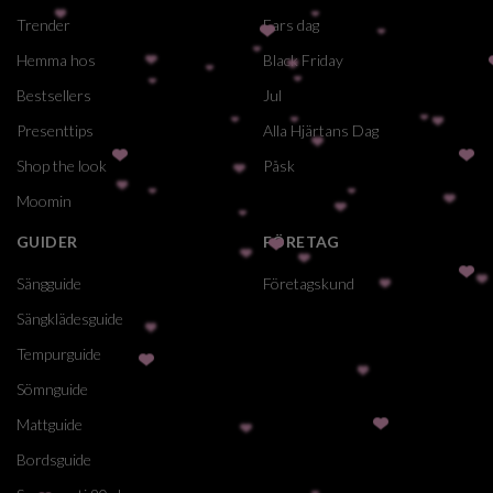
Trender
Fars dag
Hemma hos
Black Friday
Bestsellers
Jul
Presenttips
Alla Hjärtans Dag
Shop the look
Påsk
Moomin
GUIDER
FÖRETAG
Sängguide
Företagskund
Sängklädesguide
Tempurguide
Sömnguide
Mattguide
Bordsguide