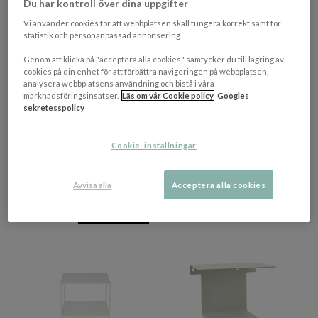
Du har kontroll över dina uppgifter
Vi använder cookies för att webbplatsen skall fungera korrekt samt för
statistik och personanpassad annonsering.
Genom att klicka på "acceptera alla cookies" samtycker du till lagring av
cookies på din enhet för att förbättra navigeringen på webbplatsen,
+ 2 varianter
analysera webbplatsens användning och bistå i våra
VENTURE HOME
NORDIC HOME
marknadsföringsinsatser.
Läs om vår Cookie policy
Googles
Staal Sidobord Vit 46cm
Emelie Sängbord Vit 70cm
sekretesspolicy
Cookie-inställningar
539 kr​​
2 495 kr​​
Rek. pris 599 kr​​
Avvisa alla
Acceptera alla cookies
4-9 vardagar
I lager
PRISMATCHAD