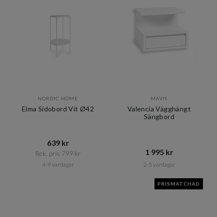
NORDIC HOME
MAVIS
Elma Sidobord Vit Ø42
Valencia Vägghängt
Sängbord
639 kr​​
1 995 kr​​
Rek. pris 799 kr​​
4-9 vardagar
2-5 vardagar
PRISMATCHAD