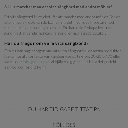
3. Hur matchar man ett vitt sängbord med andra möbler?
Ett vitt sängbord är mycket lätt att matcha med andra möbler. För en
skandinavisk look kan du kombinera det med ljusa trädetaljer och
minimalistiska inredningselement. Du kan också skapa kontrast
genom att använda mörkare färger eller mönstrade textilier.
Har du frågor om våra vita sängbord?
Om du har några frågor om våra vita sängbord eller andra produkter,
tveka inte att kontakta vår kundservice på telefon: 08-20 87 70 eller
via e-post:
info@sleepo.se
. Vi hjälper dig gärna att hitta det perfekta
sängbordet för ditt hem!
DU HAR TIDIGARE TITTAT PÅ
Item
FÖLJ OSS
1