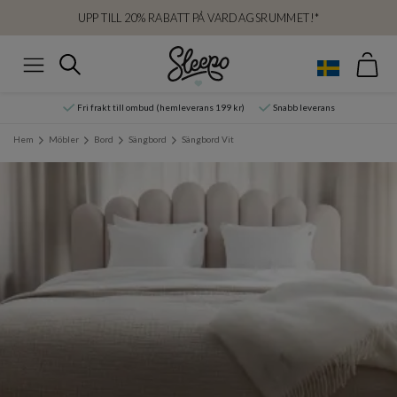
UPP TILL 20% RABATT PÅ VARDAGSRUMMET!*
Var
Sök
Meny
Fri frakt till ombud (hemleverans 199 kr)
Snabb leverans
Hem
Möbler
Bord
Sängbord
Sängbord Vit