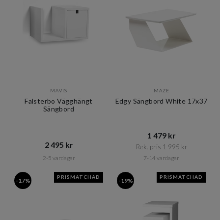
MAVIS
MAZE
Falsterbo Vägghängt
Edgy Sängbord White 17x37
Sängbord
1 479 kr​​
2 495 kr​​
Rek. pris 1 995 kr​​
2-5 vardagar
7-14 vardagar
PRISMATCHAD
PRISMATCHAD
-17%
-19%