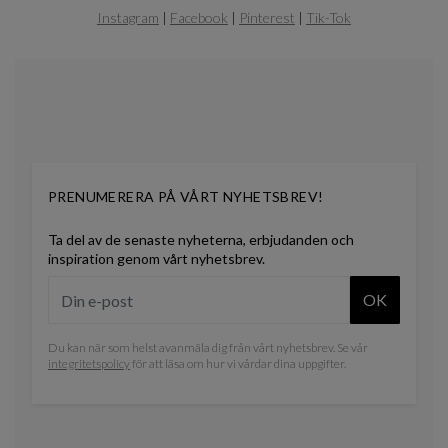
of
Instagram
|
Facebook
|
Pinterest
|
Tik-Tok
0
PRENUMERERA PÅ VÅRT NYHETSBREV!
Ta del av de senaste nyheterna, erbjudanden och
inspiration genom vårt nyhetsbrev.
OK
Du kan när som helst avanmäla dig från vårt nyhetsbrev. Se vår
integritetspolicy
för att läsa om hur vi vårdar dina uppgifter.