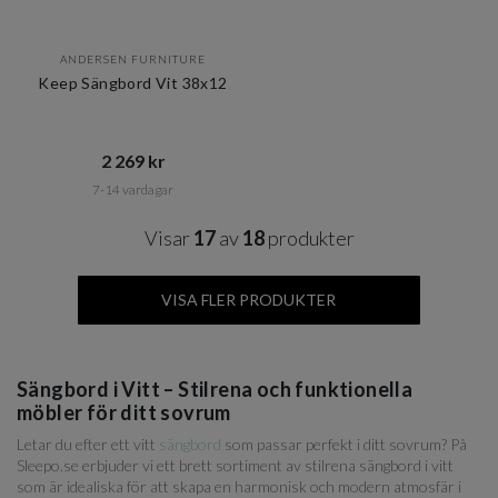
ANDERSEN FURNITURE
Keep Sängbord Vit 38x12
2 269 kr​​
7-14 vardagar
Visar
17
av
18
produkter
VISA FLER PRODUKTER
Sängbord i Vitt – Stilrena och funktionella
möbler för ditt sovrum
Letar du efter ett vitt
sängbord
som passar perfekt i ditt sovrum? På
Sleepo.se erbjuder vi ett brett sortiment av stilrena sängbord i vitt
som är idealiska för att skapa en harmonisk och modern atmosfär i