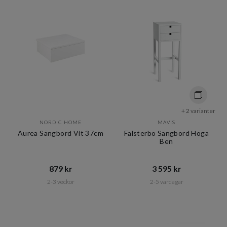
+ 2 varianter
NORDIC HOME
MAVIS
Aurea Sängbord Vit 37cm
Falsterbo Sängbord Höga
Ben
879 kr​​
3 595 kr​​
2-3 veckor
2-5 vardagar