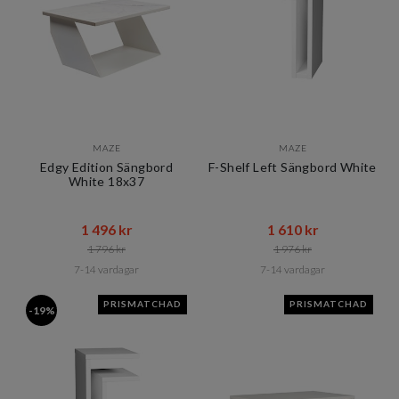
MAZE
MAZE
Edgy Edition Sängbord
F-Shelf Left Sängbord White
White 18x37
1 496 kr​​
1 610 kr​​
1 796 kr​​
1 976 kr​​
7-14 vardagar
7-14 vardagar
PRISMATCHAD
PRISMATCHAD
-19%