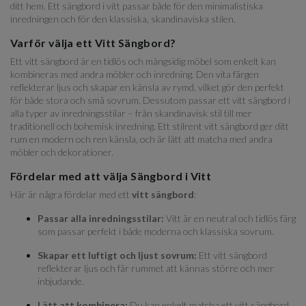
ditt hem. Ett sängbord i vitt passar både för den minimalistiska
inredningen och för den klassiska, skandinaviska stilen.
Varför välja ett Vitt Sängbord?
Ett vitt sängbord är en tidlös och mångsidig möbel som enkelt kan
kombineras med andra möbler och inredning. Den vita färgen
reflekterar ljus och skapar en känsla av rymd, vilket gör den perfekt
för både stora och små sovrum. Dessutom passar ett vitt sängbord i
alla typer av inredningsstilar – från skandinavisk stil till mer
traditionell och bohemisk inredning. Ett stilrent vitt sängbord ger ditt
rum en modern och ren känsla, och är lätt att matcha med andra
möbler och dekorationer.
Fördelar med att välja Sängbord i Vitt
Här är några fördelar med ett
vitt sängbord
:
Passar alla inredningsstilar:
Vitt är en neutral och tidlös färg
som passar perfekt i både moderna och klassiska sovrum.
Skapar ett luftigt och ljust sovrum:
Ett vitt sängbord
reflekterar ljus och får rummet att kännas större och mer
inbjudande.
Lätt att kombinera:
Du kan enkelt matcha ett vitt sängbord