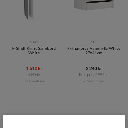
MAZE
MAZE
F-Shelf Right Sängbord
Pythagoras Vägghylla White
White
27x41cm
1 610 kr​​
2 240 kr​​
Rek. pris 2 995 kr​​
1 976 kr​​
7-14 vardagar
7-14 vardagar