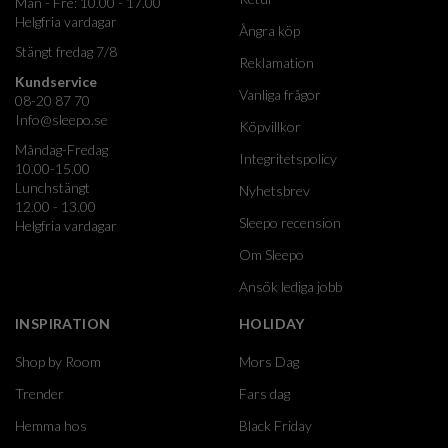
Mån - Fre: 10.00 - 17.00
Helgfria vardagar
Ångra köp
Stängt fredag 7/8
Reklamation
Kundservice
Vanliga frågor
08-20 87 70
Info@sleepo.se
Köpvillkor
Måndag-Fredag
Integritetspolicy
10.00-15.00
Lunchstängt
Nyhetsbrev
12.00 - 13.00
Sleepo recension
Helgfria vardagar
Om Sleepo
Ansök lediga jobb
INSPIRATION
HOLIDAY
Shop by Room
Mors Dag
Trender
Fars dag
Hemma hos
Black Friday