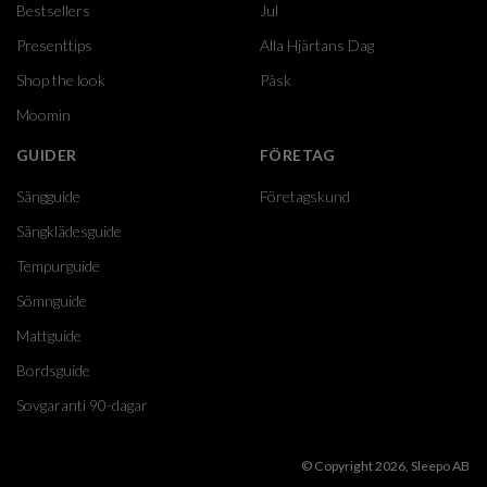
Bestsellers
Jul
Presenttips
Alla Hjärtans Dag
Shop the look
Påsk
Moomin
GUIDER
FÖRETAG
Sängguide
Företagskund
Sängklädesguide
Tempurguide
Sömnguide
Mattguide
Bordsguide
Sovgaranti 90-dagar
© Copyright 2026, Sleepo AB