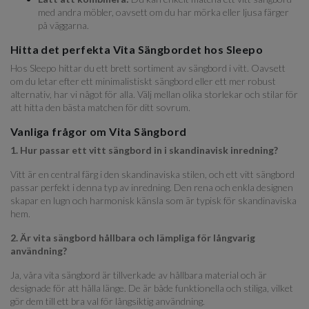
med andra möbler, oavsett om du har mörka eller ljusa färger
på väggarna.
Hitta det perfekta Vita Sängbordet hos Sleepo
Hos Sleepo hittar du ett brett sortiment av sängbord i vitt. Oavsett
om du letar efter ett minimalistiskt sängbord eller ett mer robust
alternativ, har vi något för alla. Välj mellan olika storlekar och stilar för
att hitta den bästa matchen för ditt sovrum.
Vanliga frågor om Vita Sängbord
1. Hur passar ett vitt sängbord in i skandinavisk inredning?
Vitt är en central färg i den skandinaviska stilen, och ett vitt sängbord
passar perfekt i denna typ av inredning. Den rena och enkla designen
skapar en lugn och harmonisk känsla som är typisk för skandinaviska
hem.
2. Är vita sängbord hållbara och lämpliga för långvarig
användning?
Ja, våra vita sängbord är tillverkade av hållbara material och är
designade för att hålla länge. De är både funktionella och stiliga, vilket
gör dem till ett bra val för långsiktig användning.