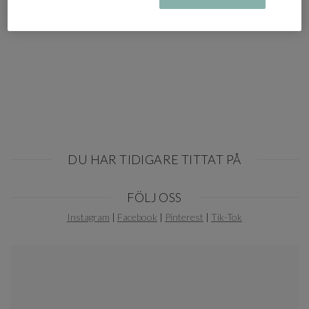
DU HAR TIDIGARE TITTAT PÅ
Item
FÖLJ OSS
1
of
Instagram
|
Facebook
|
Pinterest
|
Tik-Tok
0