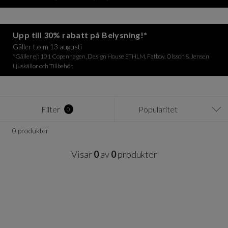
Upp till 30% rabatt på Belysning!*
Gäller t.o.m 13 augusti
*Gäller ej: 101 Copenhagen, Design House STHLM, Fatboy, Olsson & Jensen
Ljuskällor och Tillbehör.
Filter
Popularitet
0
0 produkter
Visar
0
av
0
produkter