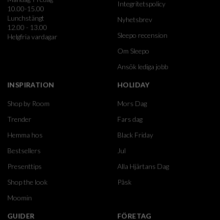
Integritetspolicy
10.00-15.00
Lunchstängt
Nyhetsbrev
12.00 - 13.00
Sleepo recension
Helgfria vardagar
Om Sleepo
Ansök lediga jobb
INSPIRATION
HOLIDAY
Shop by Room
Mors Dag
Trender
Fars dag
Hemma hos
Black Friday
Bestsellers
Jul
Presenttips
Alla Hjärtans Dag
Shop the look
Påsk
Moomin
GUIDER
FÖRETAG