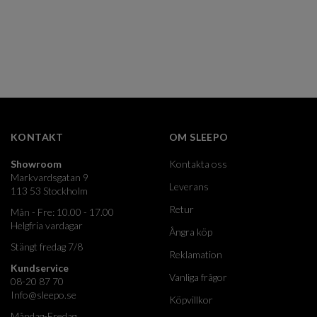
KONTAKT
OM SLEEPO
Showroom
Kontakta oss
Markvardsgatan 9
Leverans
113 53 Stockholm
Retur
Mån - Fre: 10.00 - 17.00
Helgfria vardagar
Ångra köp
Stängt fredag 7/8
Reklamation
Kundservice
Vanliga frågor
08-20 87 70
Info@sleepo.se
Köpvillkor
Måndag-Fredag