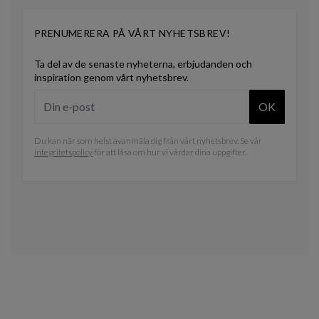
PRENUMERERA PÅ VÅRT NYHETSBREV!
Ta del av de senaste nyheterna, erbjudanden och
inspiration genom vårt nyhetsbrev.
OK
Du kan när som helst avanmäla dig från vårt nyhetsbrev. Se vår
integritetspolicy
för att läsa om hur vi vårdar dina uppgifter.