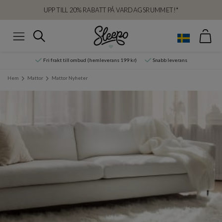
UPP TILL 20% RABATT PÅ VARDAGSRUMMET!*
Var
Sök
Meny
Fri frakt till ombud (hemleverans 199 kr)
Snabb leverans
Hem
Mattor
Mattor Nyheter