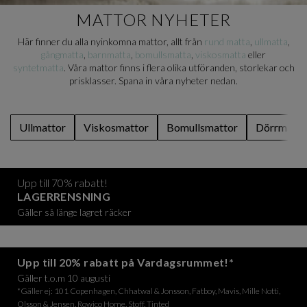
MATTOR NYHETER
Här finner du alla nyinkomna mattor, allt från
rund matta
,
ullmatta
,
gångmatta
,
barnmatta
,
bomullsmatta
,
viskosmatta
eller
syntetmatta
. Våra mattor finns i flera olika utföranden, storlekar och
prisklasser. Spana in våra nyheter nedan.
Ullmattor
Viskosmattor
Bomullsmattor
Dörrmatto
Upp till 70% rabatt!
LAGERRENSNING
Gäller så länge lagret räcker
Upp till 20% rabatt på Vardagsrummet!*
Gäller t.o.m 10 augusti
*Gäller ej: 101 Copenhagen, Chhatwal & Jonsson, Fatboy, Mavis, Mille Notti,
Olsson & Jensen, Rowico Home, Stoff, Tinted