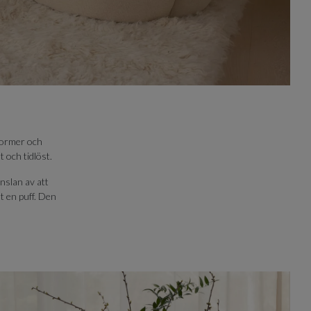
 former och
 och tidlöst.
nslan av att
mt en puff. Den