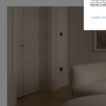
navigeringe
om vår Cook
Cookie-ins