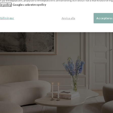
n på webbplatsen, analysera webbplatsens användning och bistå i våra marknadsföring
ie policy
Googles sekretesspolicy
tällningar
Avvisa alla
Acceptera 