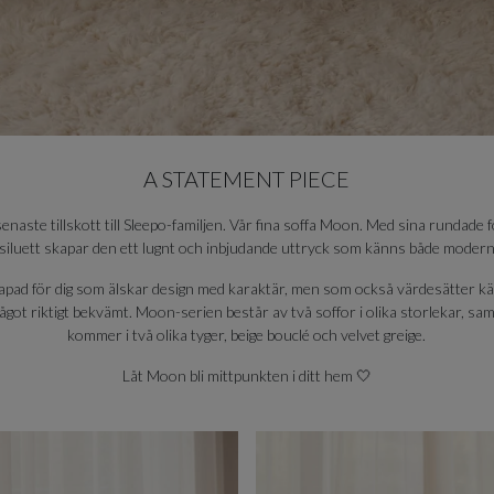
A STATEMENT PIECE
enaste tillskott till Sleepo-familjen. Vår fina soffa Moon. Med sina rundade
iluett skapar den ett lugnt och inbjudande uttryck som känns både modernt
pad för dig som älskar design med karaktär, men som också värdesätter kä
ågot riktigt bekvämt. Moon-serien består av två soffor i olika storlekar, sa
kommer i två olika tyger, beige bouclé och velvet greige.
Låt Moon bli mittpunkten i ditt hem 🤍