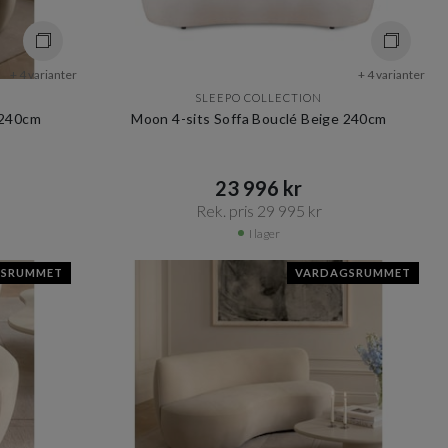
+ 4 varianter
+ 4 varianter
SLEEPO COLLECTION
 240cm
Moon 4-sits Soffa Bouclé Beige 240cm
23 996 kr​​
Rek. pris 29 995 kr​​
I lager
GSRUMMET
VARDAGSRUMMET