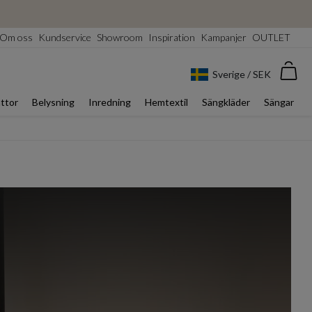
Om oss
Kundservice
Showroom
Inspiration
Kampanjer
OUTLET
Var
Sverige / SEK
ttor
Belysning
Inredning
Hemtextil
Sängkläder
Sängar