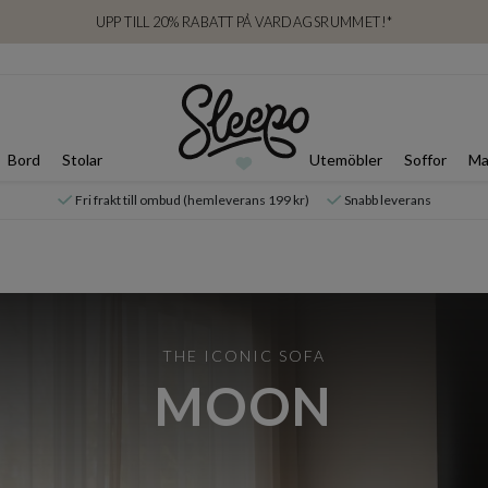
UPP TILL 20% RABATT PÅ VARDAGSRUMMET!*
Bord
Stolar
Utemöbler
Soffor
Ma
Fri frakt till ombud (hemleverans 199 kr)
Snabb leverans
THE ICONIC SOFA
MOON