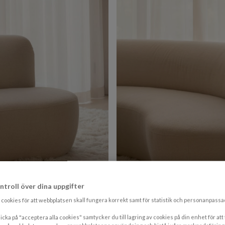
ntroll över dina uppgifter
cookies för att webbplatsen skall fungera korrekt samt för statistik och personanpass
icka på "acceptera alla cookies" samtycker du till lagring av cookies på din enhet för att