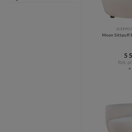
SLEEPO 
Moon Sittpuff 
5 5
Rek. pri