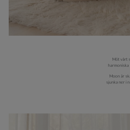
Möt vårt s
harmoniska s
Moon är ska
sjunka ner i n