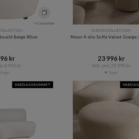
+ 2 varianter
COLLECTION
SLEEPO COLLECTION
Bouclé Beige 80cm
Moon 4-sits Soffa Velvet Greige
96 kr​​
23 996 kr​​
s 6 995 kr​​
Rek. pris 29 995 kr​​
I lager
I lager
VARDAGSRUMMET
VARDA