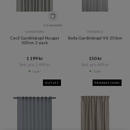
+ 2 varianter
SVANEFORS
FONDACO
Cecil Gardinlängd Nougat
Bella Gardinlängd Vit 250cm
320cm 2-pack
1 199 kr​​
150 kr​​
Rek. pris 1 499 kr​​
Rek. pris 499 kr​​
I lager
I lager
OUTLET
PRISMATCHAD