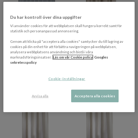
Du har kontroll över dina uppgifter
+ 2 varianter
Vi använder cookies för att webbplatsen skall fungera korrekt samt för
SVANEFORS
HIMLA
statistik och personanpassad annonsering.
Diana Gardinlängd Grå
Sunshine Gardinlängd Linne
280x300
Ash 140x290
Genom att klicka på "acceptera alla cookies" samtycker du till lagring av
cookies på din enhet för att förbättra navigeringen på webbplatsen,
analysera webbplatsens användning och bistå i våra
240 kr​​
1 324 kr​​
marknadsföringsinsatser.
Läs om vår Cookie policy
Googles
Rek. pris 599 kr​​
Rek. pris 2 090 kr​​
sekretesspolicy
I lager
4-9 vardagar
Cookie-inställningar
PRISMATCHAD
PRISMATCHAD
Avvisa alla
Acceptera alla cookies