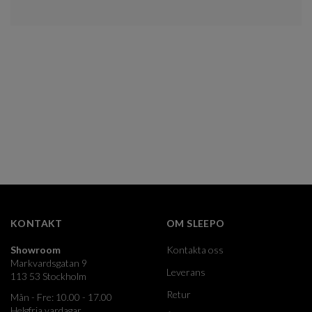
KONTAKT
OM SLEEPO
Showroom
Kontakta oss
Markvardsgatan 9
Leverans
113 53 Stockholm
Retur
Mån - Fre: 10.00 - 17.00
Helgfria vardagar