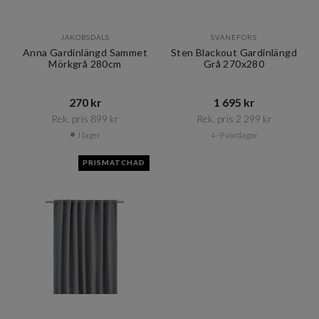
JAKOBSDALS
SVANEFORS
Anna Gardinlängd Sammet
Sten Blackout Gardinlängd
Mörkgrå 280cm
Grå 270x280
270 kr​​
1 695 kr​​
Rek. pris 899 kr​​
Rek. pris 2 299 kr​​
I lager
4-9 vardagar
PRISMATCHAD