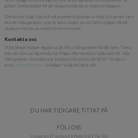
golvet. Detta hjälper till att skapa en känsla av höjd och elegans.
Om du har högt i tak och vill maximera känslan av höjd så kan det vara
bra att välja gardiner som är ännu längre än så. Detta hjälper till att
skapa en känsla av rymd och lyx i rummet.
Kontakta oss
Vi på Sleepo hjälper dig gärna att hitta rätt gardiner till ditt hem. Tveka
inte att höra av dig om du har frågor eller behöver hjälp med att välja
rätt gardiner. Kontakta vår kundservice på tel: 08-20 87 70 eller e-
post:
info@sleepo.se
så hjälper vi dig att hitta rätt.
DU HAR TIDIGARE TITTAT PÅ
Item
FÖLJ OSS
1
of
Instagram
|
Facebook
|
Pinterest
|
Tik-Tok