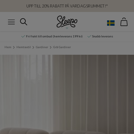
UPP TILL 20% RABATT PÅ VARDAGSRUMMET!*
Var
Sök
Meny
Fri frakt till ombud (hemleverans 199 kr)
Snabb leverans
Hem
Hemtextil
Gardiner
Grå Gardiner