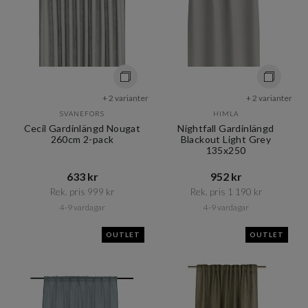
+ 2 varianter
+ 2 varianter
SVANEFORS
HIMLA
Cecil Gardinlängd Nougat
Nightfall Gardinlängd
260cm 2-pack
Blackout Light Grey
135x250
633 kr​​
952 kr​​
Rek. pris 999 kr​​
Rek. pris 1 190 kr​​
4-9 vardagar
4-9 vardagar
OUTLET
OUTLET