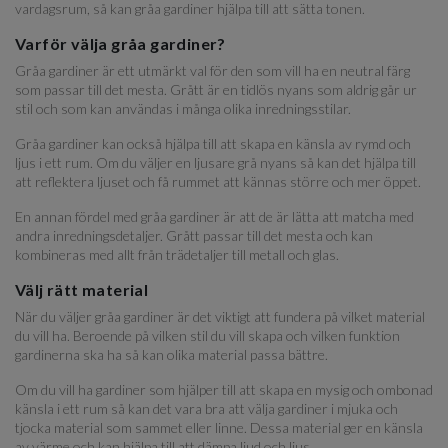
vardagsrum, så kan gråa gardiner hjälpa till att sätta tonen.
Varför välja gråa gardiner?
Gråa gardiner är ett utmärkt val för den som vill ha en neutral färg
som passar till det mesta. Grått är en tidlös nyans som aldrig går ur
stil och som kan användas i många olika inredningsstilar.
Gråa gardiner kan också hjälpa till att skapa en känsla av rymd och
ljus i ett rum. Om du väljer en ljusare grå nyans så kan det hjälpa till
att reflektera ljuset och få rummet att kännas större och mer öppet.
En annan fördel med gråa gardiner är att de är lätta att matcha med
andra inredningsdetaljer. Grått passar till det mesta och kan
kombineras med allt från trädetaljer till metall och glas.
Välj rätt material
När du väljer gråa gardiner är det viktigt att fundera på vilket material
du vill ha. Beroende på vilken stil du vill skapa och vilken funktion
gardinerna ska ha så kan olika material passa bättre.
Om du vill ha gardiner som hjälper till att skapa en mysig och ombonad
känsla i ett rum så kan det vara bra att välja gardiner i mjuka och
tjocka material som sammet eller linne. Dessa material ger en känsla
av värme och kan hjälpa till att dämpa ljud och ljus.