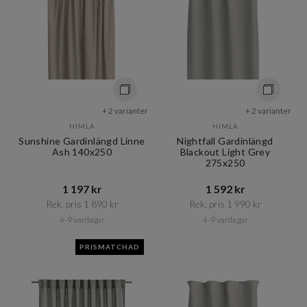
+ 2 varianter
+ 2 varianter
HIMLA
HIMLA
Sunshine Gardinlängd Linne
Nightfall Gardinlängd
Ash 140x250
Blackout Light Grey
275x250
1 197 kr​​
1 592 kr​​
Rek. pris 1 890 kr​​
Rek. pris 1 990 kr​​
4-9 vardagar
4-9 vardagar
PRISMATCHAD