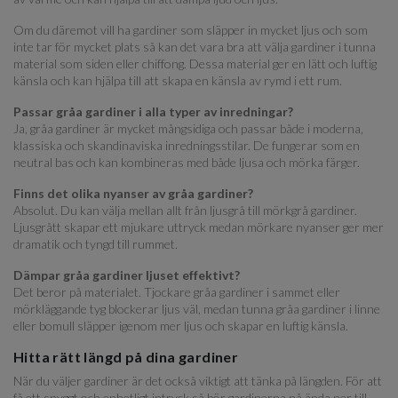
Om du däremot vill ha gardiner som släpper in mycket ljus och som
inte tar för mycket plats så kan det vara bra att välja gardiner i tunna
material som siden eller chiffong. Dessa material ger en lätt och luftig
känsla och kan hjälpa till att skapa en känsla av rymd i ett rum.
Passar gråa gardiner i alla typer av inredningar?
Ja, gråa gardiner är mycket mångsidiga och passar både i moderna,
klassiska och skandinaviska inredningsstilar. De fungerar som en
neutral bas och kan kombineras med både ljusa och mörka färger.
Finns det olika nyanser av gråa gardiner?
Absolut. Du kan välja mellan allt från ljusgrå till mörkgrå gardiner.
Ljusgrått skapar ett mjukare uttryck medan mörkare nyanser ger mer
dramatik och tyngd till rummet.
Dämpar gråa gardiner ljuset effektivt?
Det beror på materialet. Tjockare gråa gardiner i sammet eller
mörkläggande tyg blockerar ljus väl, medan tunna gråa gardiner i linne
eller bomull släpper igenom mer ljus och skapar en luftig känsla.
Hitta rätt längd på dina gardiner
När du väljer gardiner är det också viktigt att tänka på längden. För att
få ett snyggt och enhetligt intryck så bör gardinerna nå ända ner till