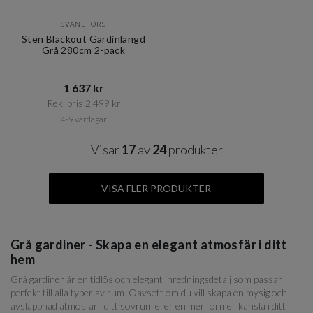
SVANEFORS
Sten Blackout Gardinlängd
Grå 280cm 2-pack
1 637 kr​​
Rek. pris 2 499 kr​​
4-9 vardagar
Visar
17
av
24
produkter
VISA FLER PRODUKTER
Grå gardiner - Skapa en elegant atmosfär i ditt
hem
Grå gardiner är en tidlös och elegant inredningsdetalj som passar
perfekt till alla typer av rum. Oavsett om du vill skapa en mysig och
avslappnad atmosfär i ditt sovrum eller en mer formell känsla i ditt