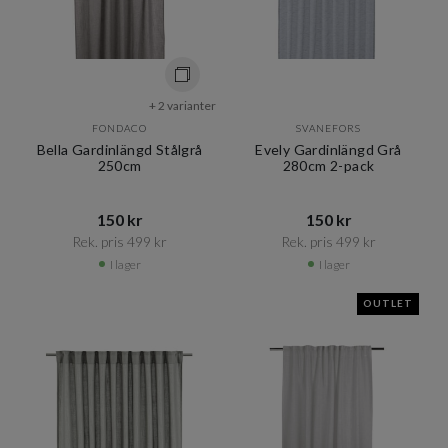
+ 2 varianter
FONDACO
SVANEFORS
Bella Gardinlängd Stålgrå
Evely Gardinlängd Grå
250cm
280cm 2-pack
150 kr​​
150 kr​​
Rek. pris 499 kr​​
Rek. pris 499 kr​​
I lager
I lager
OUTLET