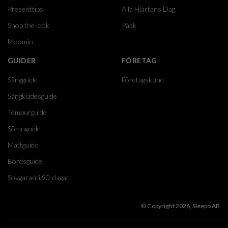
Presenttips
Alla Hjärtans Dag
Shop the look
Påsk
Moomin
GUIDER
FÖRETAG
Sängguide
Företagskund
Sängklädesguide
Tempurguide
Sömnguide
Mattguide
Bordsguide
Sovgaranti 90-dagar
© Copyright 2026, Sleepo AB