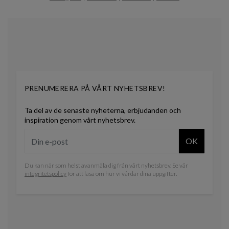
0
PRENUMERERA PÅ VÅRT NYHETSBREV!
Ta del av de senaste nyheterna, erbjudanden och
inspiration genom vårt nyhetsbrev.
OK
Du kan när som helst avanmäla dig från vårt nyhetsbrev. Se vår
integritetspolicy
för att läsa om hur vi vårdar dina uppgifter.