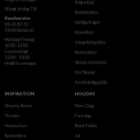
Ångra köp
Stängt fredag 7/8
Reklamation
Kundservice
Vanliga frågor
08-20 87 70
Info@sleepo.se
Köpvillkor
Måndag-Fredag
Integritetspolicy
10.00-15.00
Lunchstängt
Nyhetsbrev
12.00 - 13.00
Sleepo recension
Helgfria vardagar
Om Sleepo
Ansök lediga jobb
INSPIRATION
HOLIDAY
Shop by Room
Mors Dag
Trender
Fars dag
Hemma hos
Black Friday
Bestsellers
Jul