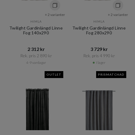
+ 2 varianter
+ 2 varianter
HIMLA
HIMLA
Twilight Gardinlängd Linne
Twilight Gardinlängd Linne
Fog 140x290
Fog 280x290
2 312 kr​​
3 729 kr​​
Rek. pris 2 890 kr​​
Rek. pris 4 990 kr​​
4-9 vardagar
I lager
OUTLET
PRISMATCHAD