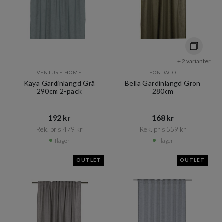
+ 2 varianter
VENTURE HOME
FONDACO
Kaya Gardinlängd Grå
Bella Gardinlängd Grön
290cm 2-pack
280cm
192 kr​​
168 kr​​
Rek. pris 479 kr​​
Rek. pris 559 kr​​
I lager
I lager
OUTLET
OUTLET