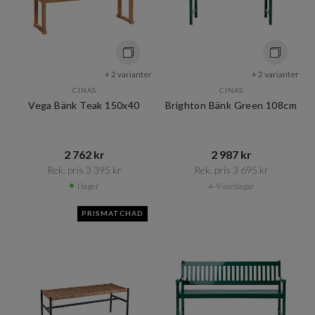
+ 2 varianter
+ 2 varianter
CINAS
CINAS
Vega Bänk Teak 150x40
Brighton Bänk Green 108cm
2 762 kr​​
2 987 kr​​
Rek. pris 3 395 kr​​
Rek. pris 3 695 kr​​
I lager
4-9 vardagar
PRISMATCHAD