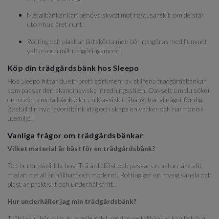
Metallbänkar kan behöva skydd mot rost, särskilt om de står
utomhus året runt.
Rotting och plast är lättskötta men bör rengöras med ljummet
vatten och milt rengöringsmedel.
Köp din trädgårdsbänk hos Sleepo
Hos Sleepo hittar du ett brett sortiment av stilrena trädgårdsbänkar
som passar den skandinaviska inredningsstilen. Oavsett om du söker
en modern metallbänk eller en klassisk träbänk, har vi något för dig.
Beställ din nya favoritbänk idag och skapa en vacker och harmonisk
utemiljö!
Vanliga frågor om trädgårdsbänkar
Vilket material är bäst för en trädgårdsbänk?
Det beror på ditt behov. Trä är tidlöst och passar en naturnära stil,
medan metall är hållbart och modernt. Rotting ger en mysig känsla och
plast är praktiskt och underhållsfritt.
Hur underhåller jag min trädgårdsbänk?
Träbänkar bör oljas in regelbundet, medan metallbänkar kan behöva