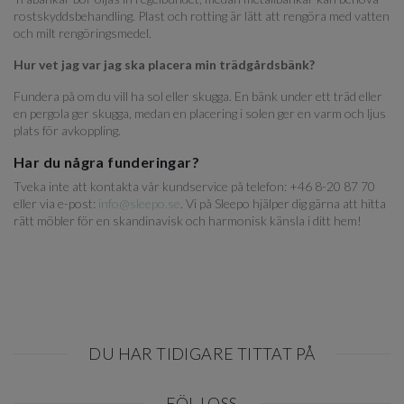
rostskyddsbehandling. Plast och rotting är lätt att rengöra med vatten
och milt rengöringsmedel.
Hur vet jag var jag ska placera min trädgårdsbänk?
Fundera på om du vill ha sol eller skugga. En bänk under ett träd eller
en pergola ger skugga, medan en placering i solen ger en varm och ljus
plats för avkoppling.
Har du några funderingar?
Tveka inte att kontakta vår kundservice på telefon: +46 8-20 87 70
eller via e-post:
info@sleepo.se
. Vi på Sleepo hjälper dig gärna att hitta
rätt möbler för en skandinavisk och harmonisk känsla i ditt hem!
DU HAR TIDIGARE TITTAT PÅ
Item
FÖLJ OSS