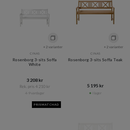
+ 2 varianter
+ 2 varianter
CINAS
CINAS
Rosenborg 3-sits Soffa
Rosenborg 3-sits Soffa Teak
White
3 208 kr​​
5 195 kr​​
Rek. pris 4 210 kr​​
4-9 vardagar
I lager
PRISMATCHAD