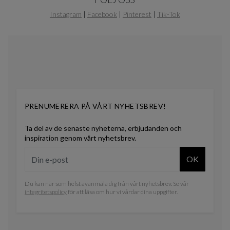
1
of
Instagram
|
Facebook
|
Pinterest
|
Tik-Tok
0
PRENUMERERA PÅ VÅRT NYHETSBREV!
Ta del av de senaste nyheterna, erbjudanden och
inspiration genom vårt nyhetsbrev.
OK
Du kan när som helst avanmäla dig från vårt nyhetsbrev. Se vår
integritetspolicy
för att läsa om hur vi vårdar dina uppgifter.