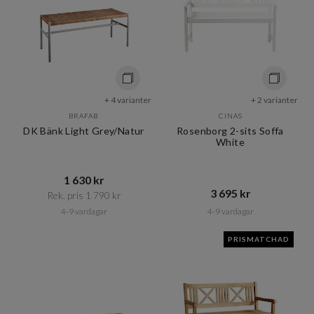
+ 4 varianter
+ 2 varianter
BRAFAB
CINAS
DK Bänk Light Grey/Natur
Rosenborg 2-sits Soffa
White
1 630 kr​​
3 695 kr​​
Rek. pris 1 790 kr​​
4-9 vardagar
4-9 vardagar
PRISMATCHAD