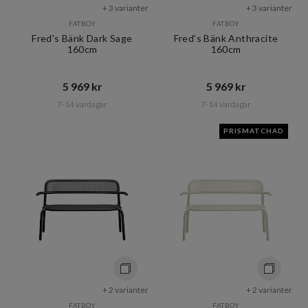
+ 3 varianter
+ 3 varianter
FATBOY
FATBOY
Fred's Bänk Dark Sage
Fred's Bänk Anthracite
160cm
160cm
5 969 kr​​
5 969 kr​​
7-14 vardagar
7-14 vardagar
PRISMATCHAD
+ 2 varianter
+ 2 varianter
FATBOY
FATBOY