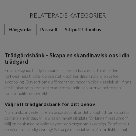
RELATERADE KATEGORIER
Hängstolar
Parasoll
Sittpuff Utomhus
Trädgårdsbänk – Skapa en skandinavisk oas i din
trädgård
En väldesignad trädgårdsbänk är mer än bara en sittplats – den
förhöjer hela trädgårdens estetik och ger dig en rofylld plats för
avkoppling. Oavsett om du föredrar en modern eller klassisk stil, finns
det bänkar som kompletterar den skandinaviska enkelheten och
funktionaliteten perfekt.
Välj rätt trädgårdsbänk för ditt behov
När du ska investera i en trädgårdsbänk är det viktigt att tänka på hur
den ska användas. Vill du ha en mysig sittplats för långa fikastunder?
Välj en bänk med bekväma dynor och ergonomisk design. Behöver du
en väderbeständig lösning? Satsa på material som tål nordiskt klimat.