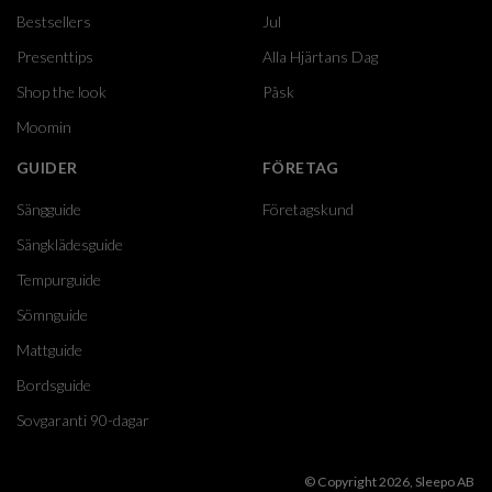
Bestsellers
Jul
Presenttips
Alla Hjärtans Dag
Shop the look
Påsk
Moomin
GUIDER
FÖRETAG
Sängguide
Företagskund
Sängklädesguide
Tempurguide
Sömnguide
Mattguide
Bordsguide
Sovgaranti 90-dagar
© Copyright 2026, Sleepo AB