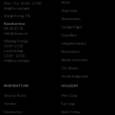
Retur
Mån - Fre: 10.00 - 17.00
Helgfria vardagar
Ångra köp
Stängt fredag 7/8
Reklamation
Kundservice
Vanliga frågor
08-20 87 70
Info@sleepo.se
Köpvillkor
Måndag-Fredag
Integritetspolicy
10.00-15.00
Lunchstängt
Nyhetsbrev
12.00 - 13.00
Sleepo recension
Helgfria vardagar
Om Sleepo
Ansök lediga jobb
INSPIRATION
HOLIDAY
Shop by Room
Mors Dag
Trender
Fars dag
Hemma hos
Black Friday