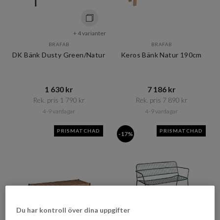
+ 4 varianter
BRAFAB
BRAFAB
DK Bänk Dusty Green/Natur
Keros Bänk Natur 190cm
1 630 kr​​
7 186 kr​​
Rek. pris 1 790 kr​​
Rek. pris 7 890 kr​​
4-9 vardagar
4-9 vardagar
PRISMATCHAD
PRISMATCHAD
-17%
Du har kontroll över dina uppgifter