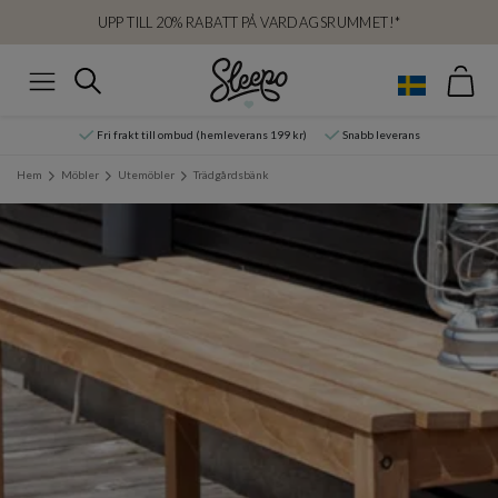
UPP TILL 20% RABATT PÅ VARDAGSRUMMET!*
Var
Sök
Meny
Fri frakt till ombud (hemleverans 199 kr)
Snabb leverans
Hem
Möbler
Utemöbler
Trädgårdsbänk