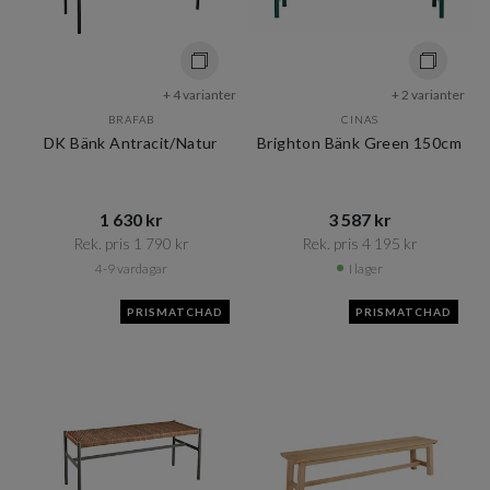
+ 4 varianter
+ 2 varianter
BRAFAB
CINAS
DK Bänk Antracit/Natur
Brighton Bänk Green 150cm
1 630 kr​​
3 587 kr​​
Rek. pris 1 790 kr​​
Rek. pris 4 195 kr​​
4-9 vardagar
I lager
PRISMATCHAD
PRISMATCHAD