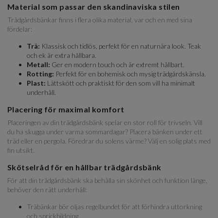
Material som passar den skandinaviska stilen
Trädgårdsbänkar finns i flera olika material, var och en med sina
fördelar:
Trä:
Klassisk och tidlös, perfekt för en naturnära look. Teak
och ek är extra hållbara.
Metall:
Ger en modern touch och är extremt hållbart.
Rotting:
Perfekt för en bohemisk och mysig trädgårdskänsla.
Plast:
Lättskött och praktiskt för den som vill ha minimalt
underhåll.
Placering för maximal komfort
Placeringen av din trädgårdsbänk spelar en stor roll för trivseln. Vill
du ha skugga under varma sommardagar? Placera bänken under ett
träd eller en pergola. Föredrar du solens värme? Välj en solig plats med
fin utsikt.
Skötselråd för en hållbar trädgårdsbänk
För att din trädgårdsbänk ska behålla sin skönhet och funktion länge,
behöver den rätt underhåll:
Träbänkar bör oljas regelbundet för att förhindra uttorkning
och sprickbildning.