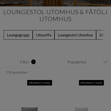
LOUNGESTOL UTOMHUS & FÅTÖLJ
UTOMHUS
Loungegrupp
Utesoffa
Loungestol Utomhus
Sittpu
Filter
Popularitet
0
110 produkter
PRISMATCHAD
PRISMATCHAD