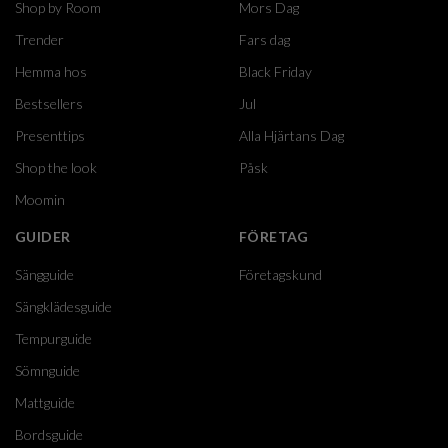
Shop by Room
Mors Dag
Trender
Fars dag
Hemma hos
Black Friday
Bestsellers
Jul
Presenttips
Alla Hjärtans Dag
Shop the look
Påsk
Moomin
GUIDER
FÖRETAG
Sängguide
Företagskund
Sängklädesguide
Tempurguide
Sömnguide
Mattguide
Bordsguide