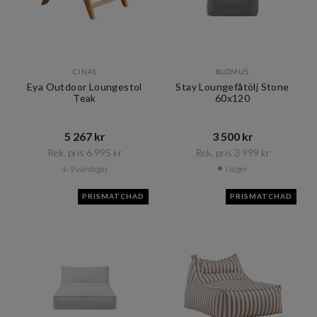
CINAS
BLOMUS
Eya Outdoor Loungestol
Stay Loungefåtölj Stone
Teak
60x120
5 267 kr​​
3 500 kr​​
Rek. pris 6 995 kr​​
Rek. pris 3 999 kr​​
4-9 vardagar
I lager
PRISMATCHAD
PRISMATCHAD