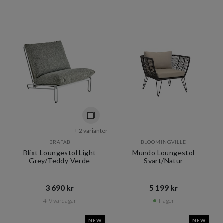
+ 2 varianter
BRAFAB
BLOOMINGVILLE
Blixt Loungestol Light
Mundo Loungestol
Grey/Teddy Verde
Svart/Natur
3 690 kr​​
5 199 kr​​
4-9 vardagar
I lager
NEW
NEW