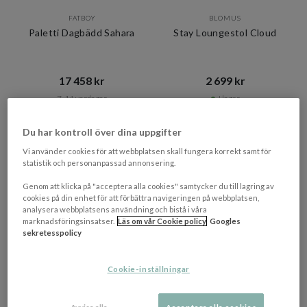
FATBOY
BLOMUS
Paletti Dagbädd Sahara
Stay Loungestol Cloud
17 458 kr​​
2 699 kr​​
7-14 vardagar
I lager
Du har kontroll över dina uppgifter
Vi använder cookies för att webbplatsen skall fungera korrekt samt för
statistik och personanpassad annonsering.
Genom att klicka på "acceptera alla cookies" samtycker du till lagring av
cookies på din enhet för att förbättra navigeringen på webbplatsen,
analysera webbplatsens användning och bistå i våra
marknadsföringsinsatser.
Läs om vår Cookie policy
Googles
sekretesspolicy
Cookie-inställningar
+ 2 varianter
WIKHOLM FORM
BLOMUS