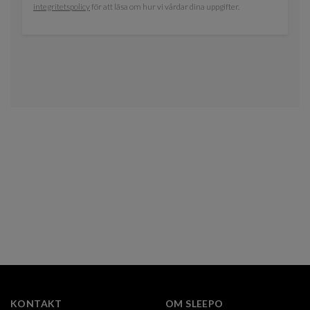
integritetspolicy
för att läsa om hur vi vårdar dina uppgifter.
KONTAKT
OM SLEEPO