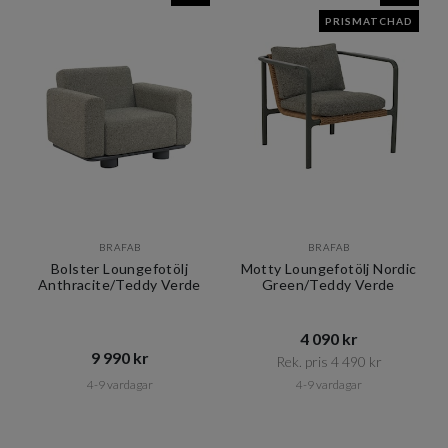
PRISMATCHAD
BRAFAB
BRAFAB
Bolster Loungefotölj
Motty Loungefotölj Nordic
Anthracite/Teddy Verde
Green/Teddy Verde
4 090 kr​​
9 990 kr​​
Rek. pris 4 490 kr​​
4-9 vardagar
4-9 vardagar