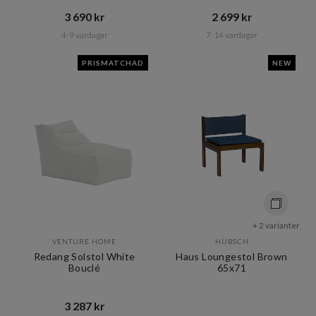
3 690 kr​​
2 699 kr​​
4-9 vardagar
7-14 vardagar
PRISMATCHAD
NEW
+ 2 varianter
VENTURE HOME
HÜBSCH
Redang Solstol White
Haus Loungestol Brown
Bouclé
65x71
3 287 kr​​