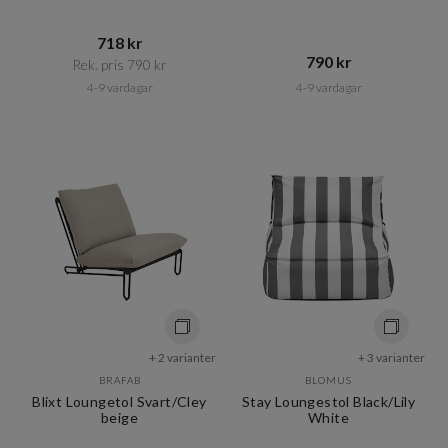
718 kr​​
790 kr​​
Rek. pris 790 kr​​
4-9 vardagar
4-9 vardagar
+ 2 varianter
+ 3 varianter
BRAFAB
BLOMUS
Blixt Loungetol Svart/Cley
Stay Loungestol Black/Lily
beige
White