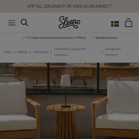
UPP TILL 20% RABATT PÅ VARDAGSRUMMET!*
Var
Sök
Meny
Fri frakt till ombud (hemleverans 199 kr)
Snabb leverans
Utesoffa & Loungestol
Loungestol
Hem
Möbler
Utemöbler
Utomhus
Utomhus