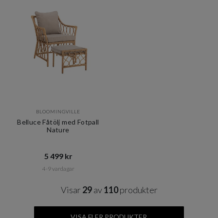
BLOOMINGVILLE
Belluce Fåtölj med Fotpall
Nature
5 499 kr​​
4-9 vardagar
Visar
29
av
110
produkter
VISA FLER PRODUKTER