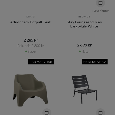
+ 3 varianter
CINAS
BLOMUS
Adirondack Fotpall Teak
Stay Loungestol Key
Largo/Lily White
2 285 kr​​
2 699 kr​​
Rek. pris 2 800 kr​​
I lager
I lager
PRISMATCHAD
PRISMATCHAD