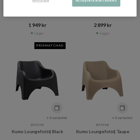
Avvisa alla
Acceptera alla cookies
Venice Loungestol Svart
Stay Loungestol Earth
Bouclé
1 949 kr​​
2 899 kr​​
I lager
I lager
PRISMATCHAD
+ 3 varianter
+ 3 varianter
BRAFAB
BRAFAB
Kumo Loungefotölj Black
Kumo Loungefotölj Taupe