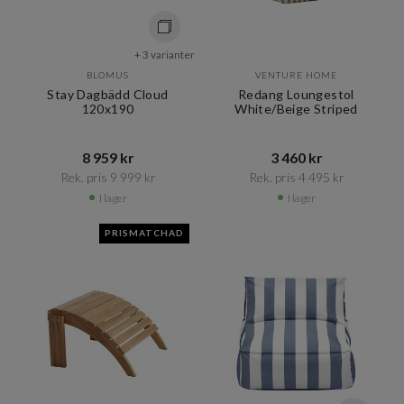
+ 3 varianter
BLOMUS
VENTURE HOME
Stay Dagbädd Cloud
Redang Loungestol
120x190
White/Beige Striped
8 959 kr​​
3 460 kr​​
Rek. pris 9 999 kr​​
Rek. pris 4 495 kr​​
I lager
I lager
PRISMATCHAD