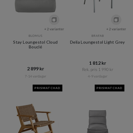
+ 2 varianter
+ 2 varianter
BLOMUS
BRAFAB
Stay Loungestol Cloud
Delia Loungestol Light Grey
Bouclé
1 812 kr​​
2 899 kr​​
Rek. pris 1 990 kr​​
7-14 vardagar
4-9 vardagar
PRISMATCHAD
PRISMATCHAD