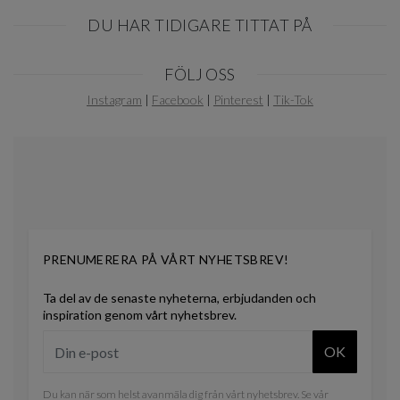
DU HAR TIDIGARE TITTAT PÅ
Item
FÖLJ OSS
1
of
Instagram
|
Facebook
|
Pinterest
|
Tik-Tok
0
PRENUMERERA PÅ VÅRT NYHETSBREV!
Ta del av de senaste nyheterna, erbjudanden och
inspiration genom vårt nyhetsbrev.
OK
Du kan när som helst avanmäla dig från vårt nyhetsbrev. Se vår