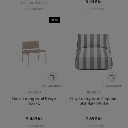
5 449 kr​​
Rek. pris 4 295 kr​​
4-9 vardagar
7-14 vardagar
NEW
+ 2 varianter
+ 3 varianter
HÜBSCH
BLOMUS
Haus Loungestol Beige
Stay Loungestol Elephant
65x71
Skin/Lily White
5 449 kr​​
2 699 kr​​
7-14 vardagar
7-14 vardagar