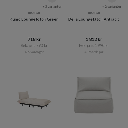
+ 3 varianter
+ 2 varianter
BRAFAB
BRAFAB
Kumo Loungefotölj Green
Delia Loungefåtölj Antracit
718 kr​​
1 812 kr​​
Rek. pris 790 kr​​
Rek. pris 1 990 kr​​
4-9 vardagar
4-9 vardagar