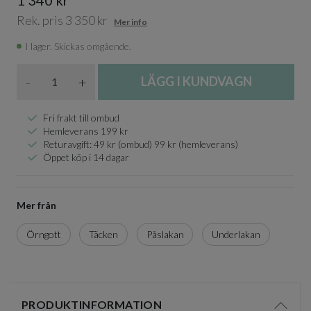
Rek. pris 3 350 kr
Mer info
I lager. Skickas omgående.
Antal
-
+
LÄGG I KUNDVAGN
Fri frakt till ombud
Hemleverans 199 kr
Returavgift: 49 kr (ombud) 99 kr (hemleverans)
Öppet köp i 14 dagar
Mer från
Örngott
Täcken
Påslakan
Underlakan
PRODUKTINFORMATION
Visa/d