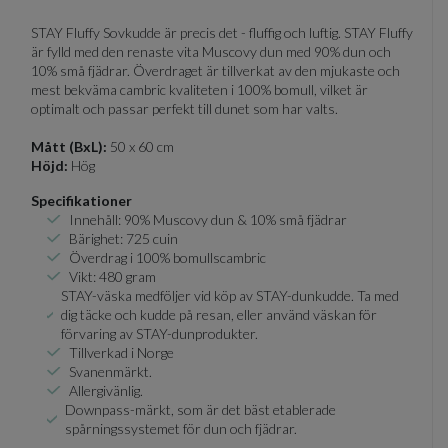
STAY Fluffy Sovkudde är precis det - fluffig och luftig. STAY Fluffy
är fylld med den renaste vita Muscovy dun med 90% dun och
10% små fjädrar. Överdraget är tillverkat av den mjukaste och
mest bekväma cambric kvaliteten i 100% bomull, vilket är
optimalt och passar perfekt till dunet som har valts.
Mått (BxL):
50 x 60 cm
Höjd:
Hög
Specifikationer
Innehåll: 90% Muscovy dun & 10% små fjädrar
Bärighet: 725 cuin
Överdrag i 100% bomullscambric
Vikt: 480 gram
STAY-väska medföljer vid köp av STAY-dunkudde. Ta med
dig täcke och kudde på resan, eller använd väskan för
förvaring av STAY-dunprodukter.
Tillverkad i Norge
Svanenmärkt.
Allergivänlig.
Downpass-märkt, som är det bäst etablerade
spårningssystemet för dun och fjädrar.