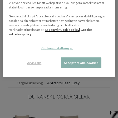
Vi använder cookies för att webbplatsen skall fungera korrekt samt för
När säsongen är över mår möblerna bäst om du skyddar dem
statistik och personanpassad annonsering.
från väder och vind i ett torrt, svalt och välventilerat utrymme.
Se till att de är torra när de ställs undan och använd gärna
Genom att klicka på "acceptera alla cookies" samtycker du till lagring av
möbelskydd. Var noga med att luften kan strömma fritt så att
cookies på din enhet för att förbättra navigeringen på webbplatsen,
möblerna får ventilation. För att bevara och skydda dina möbler
analysera webbplatsens användning och bistå i våra
lite extra, använda gärna möbelskydd.
marknadsföringsinsatser.
Läs om vår Cookie policy
Googles
sekretesspolicy
EGENSKAPER
Cookie-inställningar
Mått
(BxDxH): 80 x 91 x 86 cm
Avvisa alla
Acceptera alla cookies
Materialbeskrivning
Metall
Tillverkningsland
Kina
Färgbeskrivning
Antracit/Pearl Grey
DU KANSKE OCKSÅ GILLAR