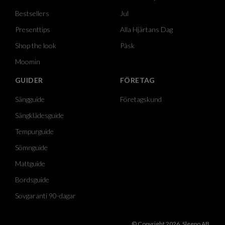
Bestsellers
Jul
Presenttips
Alla Hjärtans Dag
Shop the look
Påsk
Moomin
GUIDER
FÖRETAG
Sängguide
Företagskund
Sängklädesguide
Tempurguide
Sömnguide
Mattguide
Bordsguide
Sovgaranti 90-dagar
© Copyright 2026, Sleepo AB