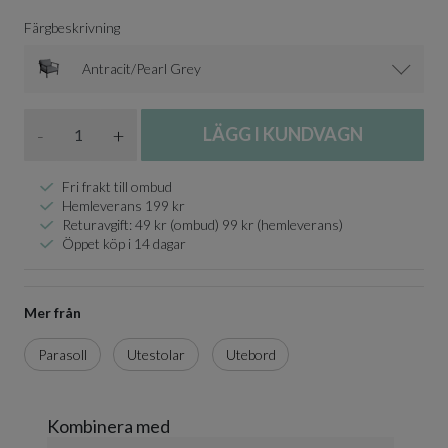
Färgbeskrivning
Antracit/Pearl Grey
Antal
-
+
LÄGG I KUNDVAGN
Fri frakt till ombud
Hemleverans 199 kr
Returavgift: 49 kr (ombud) 99 kr (hemleverans)
Öppet köp i 14 dagar
Mer från
Parasoll
Utestolar
Utebord
Kombinera med