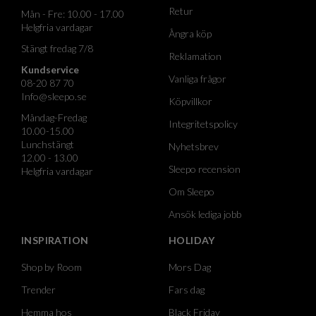
Retur
Mån - Fre: 10.00 - 17.00
Helgfria vardagar
Ångra köp
Stängt fredag 7/8
Reklamation
Kundservice
Vanliga frågor
08-20 87 70
Info@sleepo.se
Köpvillkor
Måndag-Fredag
Integritetspolicy
10.00-15.00
Lunchstängt
Nyhetsbrev
12.00 - 13.00
Sleepo recension
Helgfria vardagar
Om Sleepo
Ansök lediga jobb
INSPIRATION
HOLIDAY
Shop by Room
Mors Dag
Trender
Fars dag
Hemma hos
Black Friday