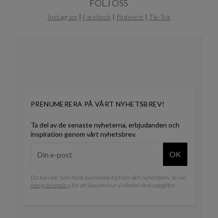
FÖLJ OSS
Instagram
|
Facebook
|
Pinterest
|
Tik-Tok
PRENUMERERA PÅ VÅRT NYHETSBREV!
Ta del av de senaste nyheterna, erbjudanden och
inspiration genom vårt nyhetsbrev.
OK
Du kan när som helst avanmäla dig från vårt nyhetsbrev. Se vår
integritetspolicy
för att läsa om hur vi vårdar dina uppgifter.