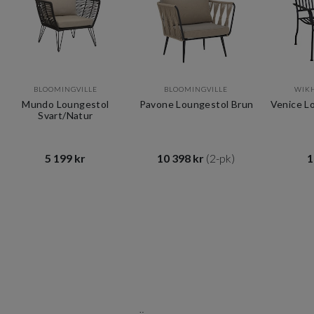
BLOOMINGVILLE
BLOOMINGVILLE
WIK
Mundo Loungestol
Pavone Loungestol Brun
Venice L
Svart/Natur
5 199 kr​​
10 398 kr​​
(2-pk)
1
Item
1
of
10