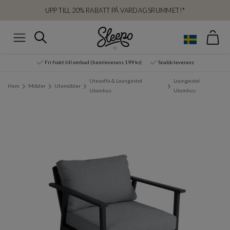
UPP TILL 20% RABATT PÅ VARDAGSRUMMET!*
Var
Sök
Meny
Fri frakt till ombud (hemleverans 199 kr)
Snabb leverans
Utesoffa & Loungestol
Loungestol
Hem
Möbler
Utemöbler
Utomhus
Utomhus