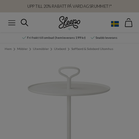
UPP TILL 20% RABATT PÅ VARDAGSRUMMET!*
Var
Sök
Meny
Fri frakt till ombud (hemleverans 199 kr)
Snabb leverans
Hem
Möbler
Utemöbler
Utebord
Soffbord & Sidobord Utomhus