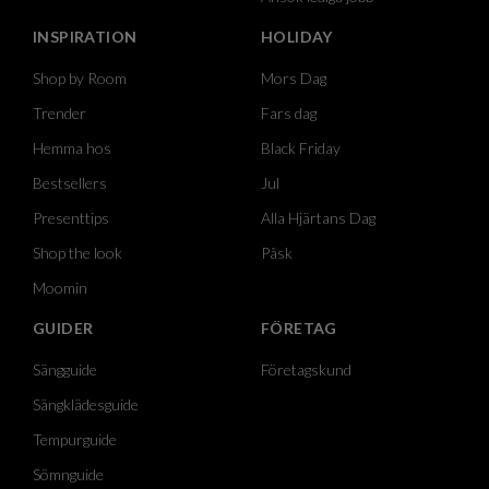
INSPIRATION
HOLIDAY
Shop by Room
Mors Dag
Trender
Fars dag
Hemma hos
Black Friday
Bestsellers
Jul
Presenttips
Alla Hjärtans Dag
Shop the look
Påsk
Moomin
GUIDER
FÖRETAG
Sängguide
Företagskund
Sängklädesguide
Tempurguide
Sömnguide