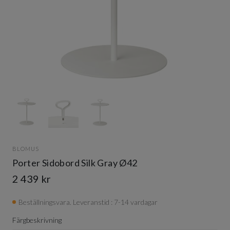
Item
1
of
3
Item
1
BLOMUS
of
Porter Sidobord Silk Gray Ø42
3
2 439 kr
Beställningsvara. Leveranstid : 7-14 vardagar
Färgbeskrivning