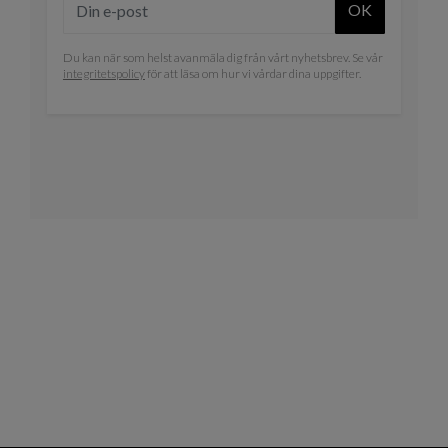
OK
Du kan när som helst avanmäla dig från vårt nyhetsbrev. Se vår
integritetspolicy
för att läsa om hur vi vårdar dina uppgifter.