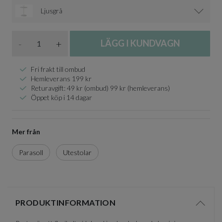
Ljusgrå
Antal
-
+
LÄGG I KUNDVAGN
Fri frakt till ombud
Hemleverans 199 kr
Returavgift: 49 kr (ombud) 99 kr (hemleverans)
Öppet köp i 14 dagar
Mer från
Parasoll
Utestolar
PRODUKTINFORMATION
Visa/d