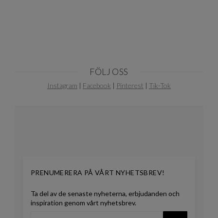
10
FÖLJ OSS
Instagram
|
Facebook
|
Pinterest
|
Tik-Tok
PRENUMERERA PÅ VÅRT NYHETSBREV!
Ta del av de senaste nyheterna, erbjudanden och
inspiration genom vårt nyhetsbrev.