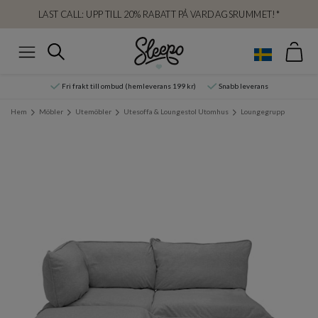
LAST CALL: UPP TILL 20% RABATT PÅ VARDAGSRUMMET!*
Var
Sök
Meny
Fri frakt till ombud (hemleverans 199 kr)
Snabb leverans
Hem
Möbler
Utemöbler
Utesoffa & Loungestol Utomhus
Loungegrupp