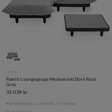
Item
1
of
1
Item
1
FATBOY
of
Paletti Loungegrupp Medium inkl Bord Rock
1
Grey
35 039 kr
Beställningsvara. Leveranstid : 7-14 vardagar