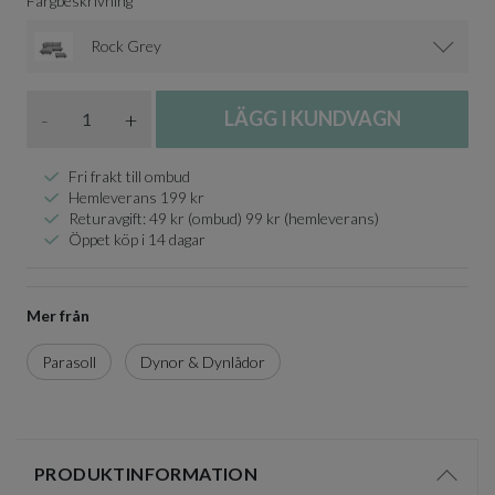
Färgbeskrivning
Rock Grey
Antal
-
+
LÄGG I KUNDVAGN
Fri frakt till ombud
Hemleverans 199 kr
Returavgift: 49 kr (ombud) 99 kr (hemleverans)
Öppet köp i 14 dagar
Mer från
Parasoll
Dynor & Dynlådor
PRODUKTINFORMATION
Visa/d