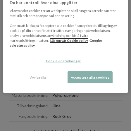
Skötselråd:
Använd en fuktig trasa och rengör genom att
Du har kontroll över dina uppgifter
klappa försiktigt med den.
Vi använder cookies för att webbplatsen skall fungera korrekt samt för
statistik och personanpassad annonsering.
Dimensioner
Genom att klicka på "acceptera alla cookies" samtycker du till lagring av
Hörndel (BxDxH): 90 x 90 x 90 cm
cookies på din enhet för att förbättra navigeringen på webbplatsen,
Mittdel (BxDxH): 90 x 90 x 90 cm
analysera webbplatsens användning och bistå i våra
Fotpall (BxDxH): 90 x 90 x 45 cm
marknadsföringsinsatser.
Läs om vår Cookie policy
Googles
Bord (BxDxH): 90 x 90 x 22.5 cm
sekretesspolicy
En mer detaljerad överblick av måtten finner du
här
.
Cookie-inställningar
OM VARUMÄRKET
Visa/d
Avvisa alla
Acceptera alla cookies
EGENSKAPER
Materialbeskrivning
Polypropylene
Tillverkningsland
Kina
Färgbeskrivning
Rock Grey