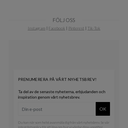
FÖLJ OSS
Instagram
|
Facebook
|
Pinterest
|
Tik-Tok
PRENUMERERA PÅ VÅRT NYHETSBREV!
Ta del av de senaste nyheterna, erbjudanden och
inspiration genom vårt nyhetsbrev.
OK
Du kan när som helst avanmäla dig från vårt nyhetsbrev. Se vår
integritetspolicy
för att läsa om hur vi vårdar dina uppgifter.