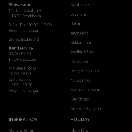
Showroom
Kontakta oss
Markvardsgatan 9
Leverans
113 53 Stockholm
Retur
Mån - Fre: 10.00 - 17.00
Helgfria vardagar
Ångra köp
Stängt fredag 7/8
Reklamation
Kundservice
Vanliga frågor
08-20 87 70
Info@sleepo.se
Köpvillkor
Måndag-Fredag
Integritetspolicy
10.00-15.00
Lunchstängt
Nyhetsbrev
12.00 - 13.00
Sleepo recension
Helgfria vardagar
Om Sleepo
Ansök lediga jobb
INSPIRATION
HOLIDAY
Shop by Room
Mors Dag