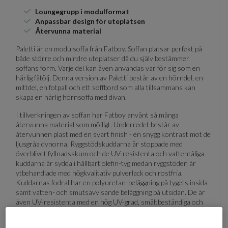
Loungegrupp i modulformat
Anpassbar design för uteplatsen
Återvunna material
Paletti är en modulsoffa från Fatboy. Soffan platsar perfekt på
både större och mindre uteplatser då du själv bestämmer
soffans form. Varje del kan även användas var för sig som en
härlig fåtölj. Denna version av Paletti består av en hörndel, en
mittdel, en fotpall och ett soffbord som alla tillsammans kan
skapa en härlig hörnsoffa med divan.
I tillverkningen av soffan har Fatboy använt så många
återvunna material som möjligt. Underredet består av
återvunnen plast med en svart finish - en snygg kontrast mot de
ljusgråa dynorna. Ryggstödskuddarna är stoppade med
överblivet fyllnadsskum och de UV-resistenta och vattentåliga
kuddarna är sydda i hållbart olefin-tyg medan ryggstöden är
ytbehandlade med högkvalitativ pulverlack och rostfria.
Kuddarnas fodral har en polyuretan-beläggning på tygets insida
samt vatten- och smutsavvisande beläggning på utsidan. De är
även UV-resistenta med en hög UV-grad, smältbeständiga och
fodralen kan tvättas i maskin.