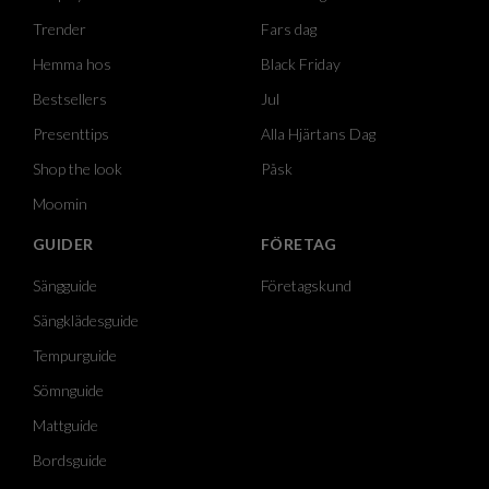
Trender
Fars dag
Hemma hos
Black Friday
Bestsellers
Jul
Presenttips
Alla Hjärtans Dag
Shop the look
Påsk
Moomin
GUIDER
FÖRETAG
Sängguide
Företagskund
Sängklädesguide
Tempurguide
Sömnguide
Mattguide
Bordsguide