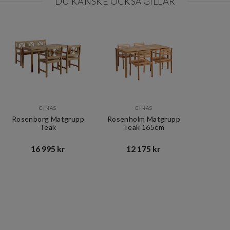
DU KANSKE OCKSÅ GILLAR
CINAS
CINAS
Rosenborg Matgrupp
Rosenholm Matgrupp
Teak
Teak 165cm
16 995 kr​​
12 175 kr​​
Item
1
of
2