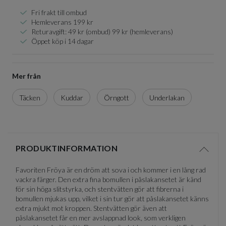
Fri frakt till ombud
Hemleverans 199 kr
Returavgift: 49 kr (ombud) 99 kr (hemleverans)
Öppet köp i 14 dagar
Mer från
Täcken
Kuddar
Örngott
Underlakan
PRODUKTINFORMATION
Visa/d
Favoriten Fröya är en dröm att sova i och kommer i en lång rad
vackra färger. Den extra fina bomullen i påslakansetet är känd
för sin höga slitstyrka, och stentvätten gör att fibrerna i
bomullen mjukas upp, vilket i sin tur gör att påslakansetet känns
extra mjukt mot kroppen. Stentvätten gör även att
påslakansetet får en mer avslappnad look, som verkligen