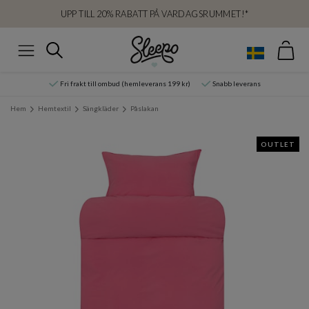
UPP TILL 20% RABATT PÅ VARDAGSRUMMET!*
Var
Sök
Meny
Fri frakt till ombud (hemleverans 199 kr)
Snabb leverans
Hem
Hemtextil
Sängkläder
Påslakan
OUTLET