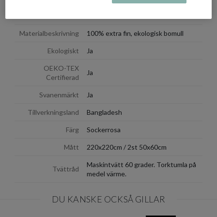
Påslakanset
Ja
Materialbeskrivning
100% extra fin, ekologisk bomull
Ekologiskt
Ja
OEKO-TEX
Ja
Certifierad
Svanenmärkt
Ja
Tillverkningsland
Bangladesh
Färg
Sockerrosa
Mått
220x220cm / 2st 50x60cm
Maskintvätt 60 grader. Torktumla på
Tvättråd
medel värme.
DU KANSKE OCKSÅ GILLAR