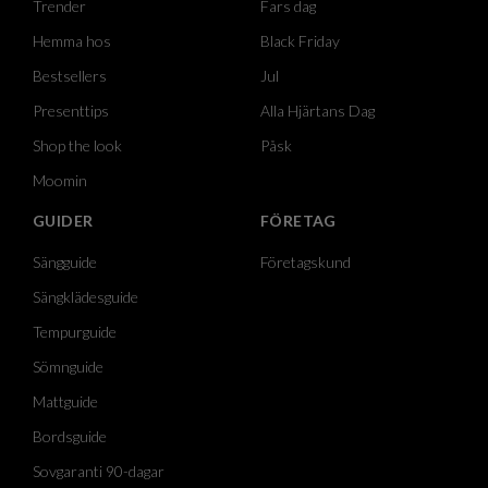
Trender
Fars dag
Hemma hos
Black Friday
Bestsellers
Jul
Presenttips
Alla Hjärtans Dag
Shop the look
Påsk
Moomin
GUIDER
FÖRETAG
Sängguide
Företagskund
Sängklädesguide
Tempurguide
Sömnguide
Mattguide
Bordsguide
Sovgaranti 90-dagar