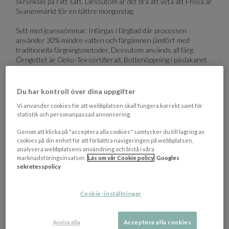
skrynklas på rätt sätt. Dessutom är det bra att veta att Fröya är
Svanenmärkt för en bättre morgondag.
Sytt med jeanssömmar. Infärgas i färgbad där processen
använder 30% mindre vatten och färgämnen jämfört med
traditionella färgningsmetoder. Dessutom används all färg.
Örngottet är Oeko-Tex-certifierad. Bottenöppning i påslakanet
med dolda knappar.
Finns i storlekarna
Du har kontroll över dina uppgifter
2-del: 1x Enkel påslakan (150x210cm) + 1x örngott
Vi använder cookies för att webbplatsen skall fungera korrekt samt för
statistik och personanpassad annonsering.
(50x60cm)
3-del: 1x Dubbel påslakan (220x220cm) + 2x örngott
Genom att klicka på "acceptera alla cookies" samtycker du till lagring av
(50x60cm)
cookies på din enhet för att förbättra navigeringen på webbplatsen,
analysera webbplatsens användning och bistå i våra
Tvättråd:
Høies sängkläder kan tvättas i 60 grader. Generellt
marknadsföringsinsatser.
Läs om vår Cookie policy
Googles
bör sängkläderna tvättas tillsammans med liknande färger och
sekretesspolicy
vändas ut och in.
OM VARUMÄRKET
Cookie-inställningar
Visa/d
Avvisa alla
Acceptera alla cookies
EGENSKAPER