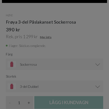
HØIE
Frøya 3-del Påslakanset Sockerrosa
390 kr
Rek. pris 1 299 kr
Mer info
I lager. Skickas omgående.
Färg
Sockerrosa
Storlek
3-del Dubbel
Antal
-
+
LÄGG I KUNDVAGN