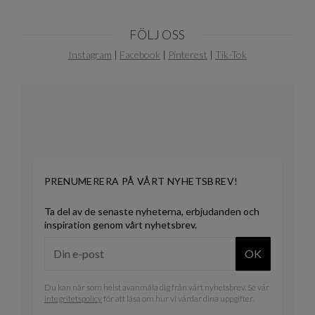
FÖLJ OSS
Instagram
|
Facebook
|
Pinterest
|
Tik-Tok
PRENUMERERA PÅ VÅRT NYHETSBREV!
Ta del av de senaste nyheterna, erbjudanden och
inspiration genom vårt nyhetsbrev.
OK
Du kan när som helst avanmäla dig från vårt nyhetsbrev. Se vår
integritetspolicy
för att läsa om hur vi vårdar dina uppgifter.