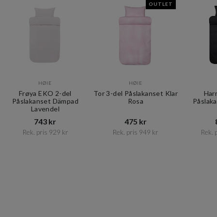
OUTLET
HØIE
HØIE
Frøya EKO 2-del
Tor 3-del Påslakanset Klar
Har
Påslakanset Dämpad
Rosa
Påslak
Lavendel
743 kr​​
475 kr​​
Rek. pris 929 kr​​
Rek. pris 949 kr​​
Rek. p
Item
1
of
10